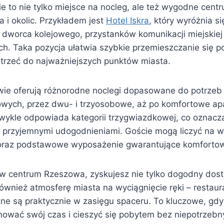
e to nie tylko miejsce na nocleg, ale też wygodne ce
 i okolic. Przykładem jest
Hotel Iskra
, który wyróżnia si
ko dworca kolejowego, przystanków komunikacji miejskie
h. Taka pozycja ułatwia szybkie przemieszczanie się p
trzeć do najważniejszych punktów miasta.
ie oferują różnorodne noclegi dopasowane do potrzeb
wych, przez dwu- i trzyosobowe, aż po komfortowe ap
zwykle odpowiada kategorii trzygwiazdkowej, co oznacz
 przyjemnymi udogodnieniami. Goście mogą liczyć na w
 oraz podstawowe wyposażenie gwarantujące komfortow
 w centrum Rzeszowa, zyskujesz nie tylko dogodny dos
również atmosferę miasta na wyciągnięcie ręki – restaura
czne są praktycznie w zasięgu spaceru. To kluczowe, gd
nować swój czas i cieszyć się pobytem bez niepotrzebny