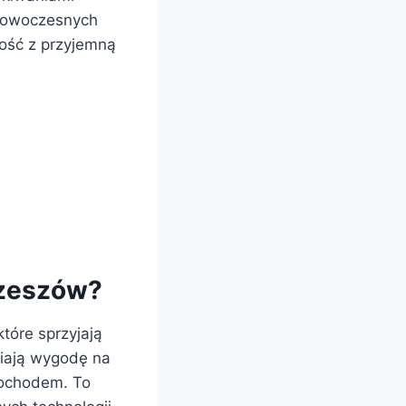
i nowoczesnych
ość z przyjemną
 Rzeszów?
tóre sprzyjają
niają wygodę na
mochodem. To