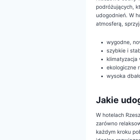
podróżujących, kt
udogodnień. W ho
atmosferą, sprzyj
wygodne, no
szybkie i sta
klimatyzacja
ekologiczne 
wysoka dbało
Jakie udog
W hotelach Rzesz
zarówno relaksowi
każdym kroku pob