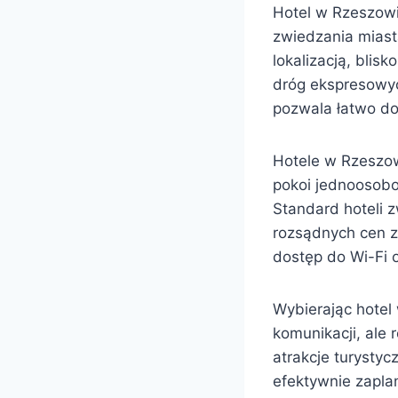
Hotel w Rzeszowi
zwiedzania miasta
lokalizacją, blis
dróg ekspresowyc
pozwala łatwo do
Hotele w Rzeszow
pokoi jednoosobo
Standard hoteli 
rozsądnych cen z
dostęp do Wi-Fi
Wybierając hotel
komunikacji, ale 
atrakcje turysty
efektywnie zapla