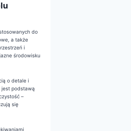
lu
dostosowanych do
owe, a także
rzestrzeń i
yjazne środowisku
ą o detale i
 jest podstawą
czystość –
zują się
ekiwaniami