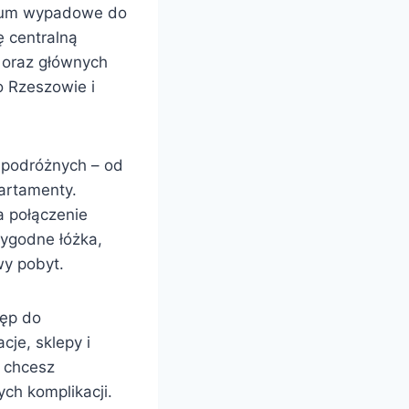
ntrum wypadowe do
ę centralną
j oraz głównych
o Rzeszowie i
 podróżnych – od
artamenty.
a połączenie
ygodne łóżka,
y pobyt.
tęp do
cje, sklepy i
y chcesz
ch komplikacji.