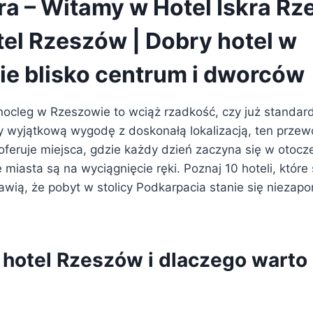
kra – Witamy w Hotel Iskra Rz
tel Rzeszów | Dobry hotel w
e blisko centrum i dworców
ocleg w Rzeszowie to wciąż rzadkość, czy już standard
zy wyjątkową wygodę z doskonałą lokalizacją, ten przewo
oferuje miejsca, gdzie każdy dzień zaczyna się w otocz
 miasta są na wyciągnięcie ręki. Poznaj 10 hoteli, które
awią, że pobyt w stolicy Podkarpacia stanie się niezap
 hotel Rzeszów i dlaczego warto