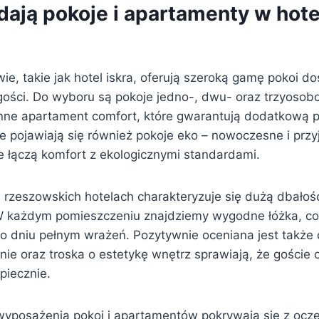
dają pokoje i apartamenty w hote
ie, takie jak hotel iskra, oferują szeroką gamę pokoi 
gości. Do wyboru są pokoje jedno-, dwu- oraz trzyosob
onne apartament comfort, które gwarantują dodatkową p
e pojawiają się również pokoje eko – nowoczesne i prz
re łączą komfort z ekologicznymi standardami.
rzeszowskich hotelach charakteryzuje się dużą dbałości
W każdym pomieszczeniu znajdziemy wygodne łóżka, co
o dniu pełnym wrażeń. Pozytywnie oceniana jest także 
nie oraz troska o estetykę wnętrz sprawiają, że goście c
piecznie.
yposażenia pokoi i apartamentów pokrywają się z ocz