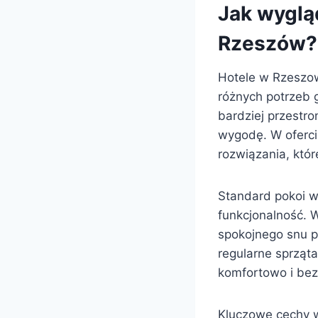
Jak wyglą
Rzeszów?
Hotele w Rzeszow
różnych potrzeb 
bardziej przestr
wygodę. W oferci
rozwiązania, któ
Standard pokoi w 
funkcjonalność. 
spokojnego snu p
regularne sprząta
komfortowo i bez
Kluczowe cechy w