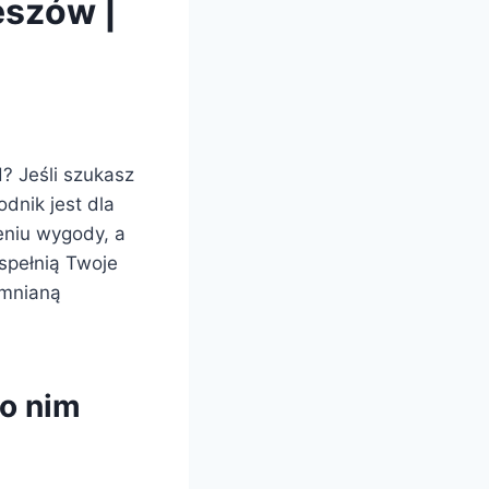
eszów |
? Jeśli szukasz
dnik jest dla
eniu wygody, a
 spełnią Twoje
omnianą
 o nim