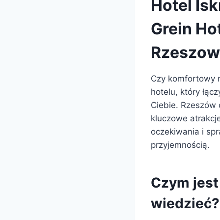
Hotel Is
Grein Ho
Rzeszowi
Czy komfortowy n
hotelu, który łąc
Ciebie. Rzeszów 
kluczowe atrakcje
oczekiwania i spr
przyjemnością.
Czym jest
wiedzieć?