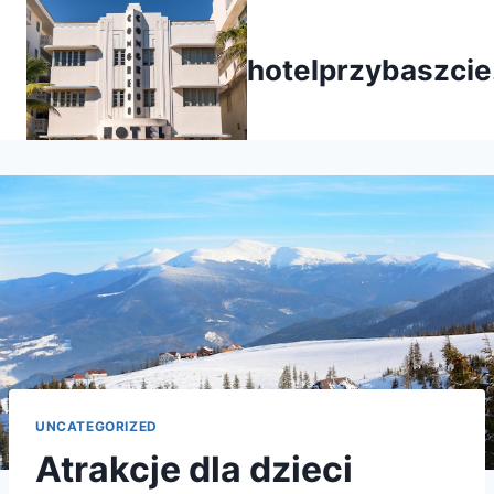
Przejdź
do
hotelprzybaszcie
treści
UNCATEGORIZED
Atrakcje dla dzieci