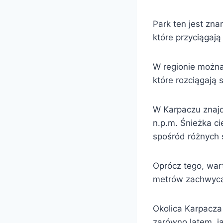
Park ten jest zna
które przyciągaj
W regionie można
które rozciągają 
W Karpaczu znajd
n.p.m. Śnieżka c
spośród różnych 
Oprócz tego, war
metrów zachwyc
Okolica Karpacza
zarówno latem, ja