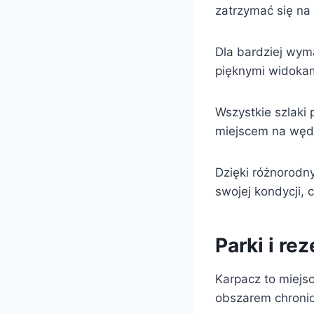
zatrzymać się na
Dla bardziej wym
pięknymi widokam
Wszystkie szlaki
miejscem na wędr
Dzięki różnorodn
swojej kondycji, 
Parki i r
Karpacz to miejs
obszarem chronio