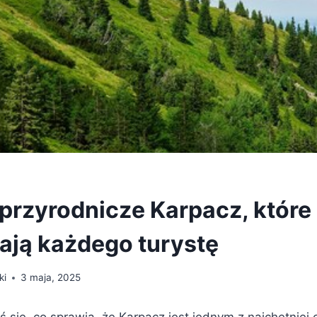
 przyrodnicze Karpacz, które
ją każdego turystę
ki
3 maja, 2025