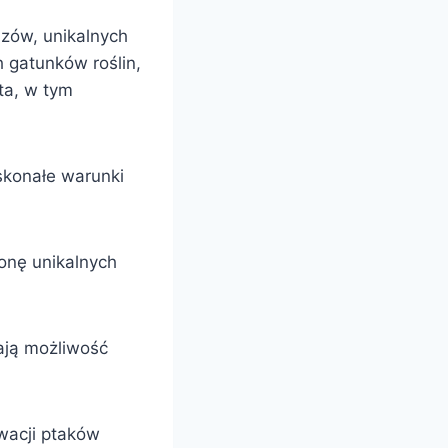
azów, unikalnych
h gatunków roślin,
ęta, w tym
oskonałe warunki
onę unikalnych
mają możliwość
rwacji ptaków