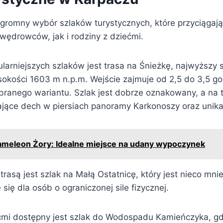
ogromny wybór szlaków turystycznych, które przyciągaj
ędrowców, jak i rodziny z dziećmi.
larniejszych szlaków jest trasa na Śnieżkę, najwyższy 
okości 1603 m n.p.m. Wejście zajmuje od 2,5 do 3,5 go
branego wariantu. Szlak jest dobrze oznakowany, a na 
jące dech w piersiach panoramy Karkonoszy oraz unikaln
ameleon Żory: Idealne miejsce na udany wypoczynek
 trasą jest szlak na Małą Ostatnicę, który jest nieco mni
się dla osób o ograniczonej sile fizycznej.
ećmi dostępny jest szlak do Wodospadu Kamieńczyka, g