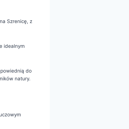
a Szrenicę, z
je idealnym
dpowiednią do
ników natury.
kluczowym