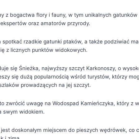
ny z bogactwa flory i fauny, w tym unikalnych gatunków r
ą ekspertów oraz amatorów przyrody.
 spotkać rzadkie gatunki ptaków, a także podziwiać ma
się z licznych punktów widokowych.
uje się Śnieżka, najwyższy szczyt Karkonoszy, o wyso
ieszy się dużą popularnością wśród turystów, którzy mo
szlaków prowadzących na jej szczyt.
to zwrócić uwagę na Wodospad Kamieńczyka, który z w
a swym widokiem.
 jest doskonałym miejscem do pieszych wędrówek, co cz
k i zimą.