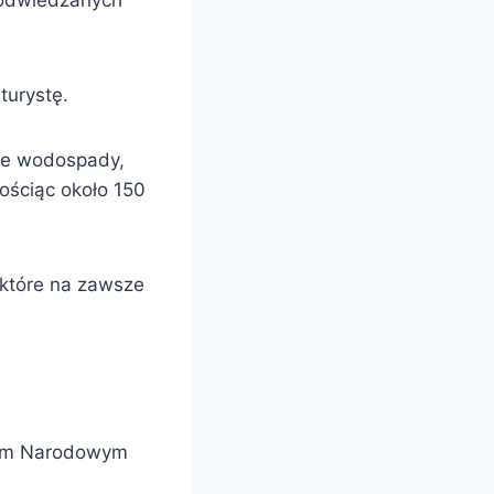
j odwiedzanych
turystę.
we wodospady,
ościąc około 150
 które na zawsze
kiem Narodowym