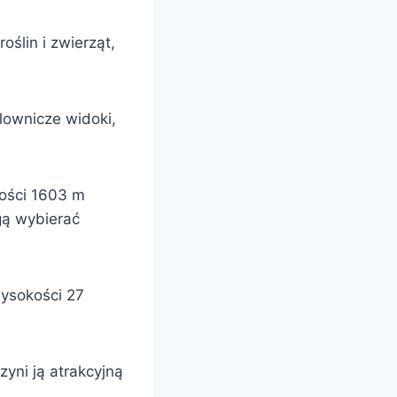
oślin i zwierząt,
lownicze widoki,
kości 1603 m
gą wybierać
ysokości 27
yni ją atrakcyjną