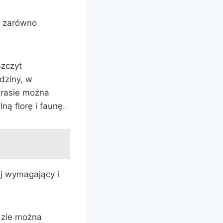
ą zarówno
szczyt
dziny, w
trasie można
ą florę i faunę.
ej wymagający i
dzie można