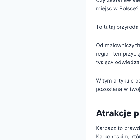
Czy zastanawiałe
miejsc w Polsce?
To tutaj przyroda
Od malowniczych
region ten przyc
tysięcy odwiedza
W tym artykule o
pozostaną w twoj
Atrakcje 
Karpacz to prawd
Karkonoskim, któ