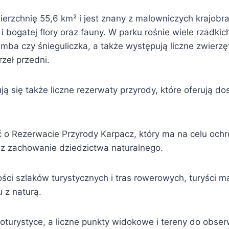
ierzchnię 55,6 km² i jest znany z malowniczych krajobr
 i bogatej flory oraz fauny. W parku rośnie wiele rzadkic
limba czy śnieguliczka, a także występują liczne zwierz
zeł przedni.
ją się także liczne rezerwaty przyrody, które oferują d
o Rezerwacie Przyrody Karpacz, który ma na celu ochr
z zachowanie dziedzictwa naturalnego.
ości szlaków turystycznych i tras rowerowych, turyści 
u z naturą.
koturystyce, a liczne punkty widokowe i tereny do obse