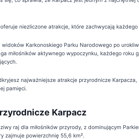
ś się, co sprawia, że Karpacz jest jednym z najchętnie
 oferuje niezliczone atrakcje, które zachwycają każdego 
 widoków Karkonoskiego Parku Narodowego po urokli
iąga miłośników aktywnego wypoczynku, każdego roku g
jących.
dkryjesz najważniejsze atrakcje przyrodnicze Karpacza,
ej pamięci.
przyrodnicze Karpacz
ziwy raj dla miłośników przyrody, z dominującym Par
ry zajmuje powierzchnię 55,6 km².