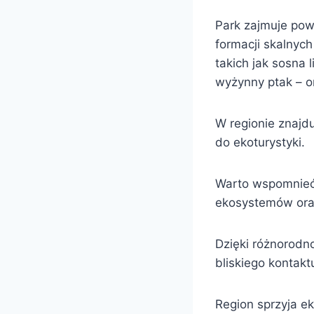
Park zajmuje pow
formacji skalnych
takich jak sosna 
wyżynny ptak – or
W regionie znajdu
do ekoturystyki.
Warto wspomnieć 
ekosystemów ora
Dzięki różnorodn
bliskiego kontakt
Region sprzyja e