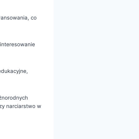
wansowania, co
ainteresowanie
edukacyjne,
óżnorodnych
zy narciarstwo w