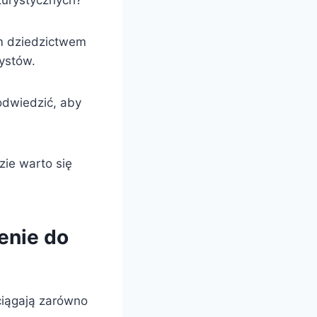
 turystycznych?
ym dziedzictwem
rystów.
odwiedzić, aby
zie warto się
enie do
yciągają zarówno