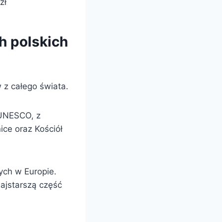
zł
h polskich
w z całego świata.
 UNESCO, z
ce oraz Kościół
ch w Europie.
ajstarszą część