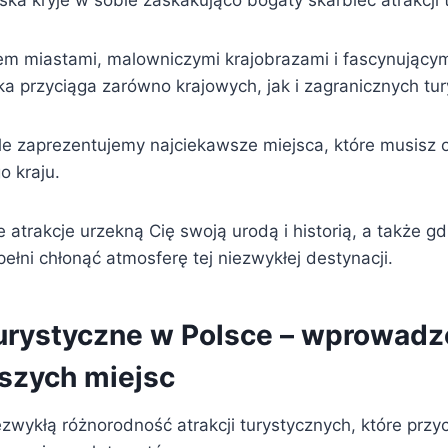
ska kryje w sobie zaskakująco bogaty skarbiec atrakcji
iem miastami, malowniczymi krajobrazami i fascynując
ka przyciąga zarówno krajowych, jak i zagranicznych tu
e zaprezentujemy najciekawsze miejsca, które musisz 
o kraju.
e atrakcje urzekną Cię swoją urodą i historią, a także gd
ełni chłonąć atmosferę tej niezwykłej destynacji.
turystyczne w Polsce – wprowadz
szych miejsc
ezwykłą różnorodność atrakcji turystycznych, które prz