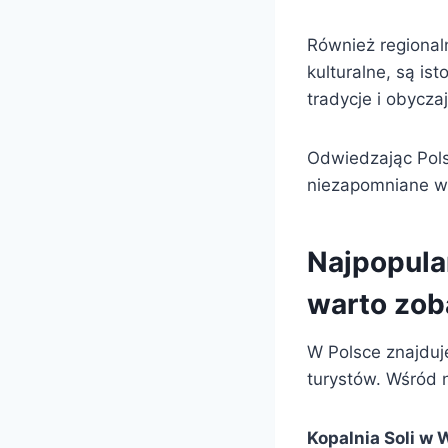
Również regionaln
kulturalne, są is
tradycje i obyczaj
Odwiedzając Pols
niezapomniane wr
Najpopular
warto zob
W Polsce znajduje
turystów. Wśród n
Kopalnia Soli w 