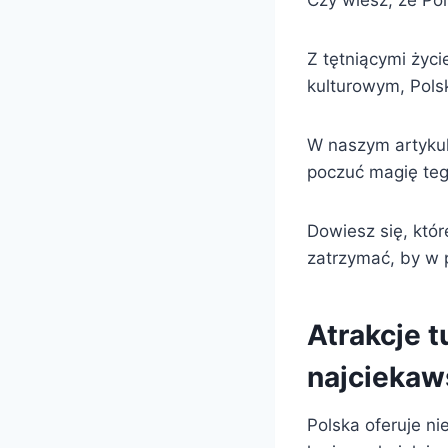
Czy wiesz, że Pol
Z tętniącymi życ
kulturowym, Pols
W naszym artykul
poczuć magię teg
Dowiesz się, któr
zatrzymać, by w p
Atrakcje 
najciekaw
Polska oferuje ni