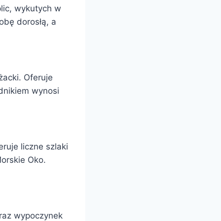
lic, wykutych w
sobę dorosłą, a
acki. Oferuje
odnikiem wynosi
ruje liczne szlaki
Morskie Oko.
 oraz wypoczynek