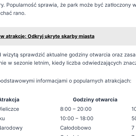
ry. Popularność sprawia, że park może być zatłoczony w
echać rano.
w atrakcje: Odkryj ukryte skarby miasta
 wizytą sprawdzić aktualne godziny otwarcia oraz zasa
lnie w sezonie letnim, kiedy liczba odwiedzających zna
 podstawowymi informacjami o popularnych atrakcjach:
Atrakcja
Godziny otwarcia
ieliczce
8:00 – 20:00
1
ku
10:00 – 18:00
5
 Narodowy
Całodobowo
7 