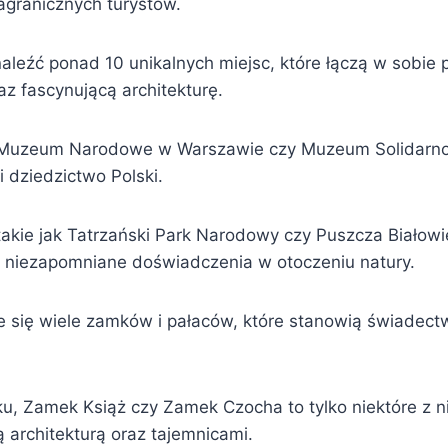
zagranicznych turystów.
leźć ponad 10 unikalnych miejsc, które łączą w sobie p
az fascynującą architekturę.
k Muzeum Narodowe w Warszawie czy Muzeum Solidarno
i dziedzictwo Polski.
takie jak Tatrzański Park Narodowy czy Puszcza Białow
ją niezapomniane doświadczenia w otoczeniu natury.
e się wiele zamków i pałaców, które stanowią świadect
, Zamek Książ czy Zamek Czocha to tylko niektóre z ni
 architekturą oraz tajemnicami.