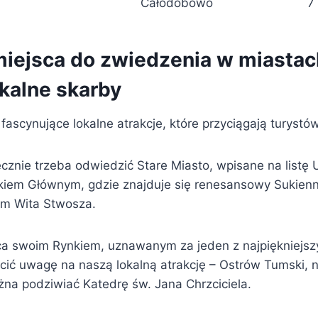
Całodobowo
7 
iejsca do zwiedzenia w miastac
okalne skarby
 fascynujące lokalne atrakcje, które przyciągają turystó
cznie trzeba odwiedzić Stare Miasto, wpisane na listę
iem Głównym, gdzie znajduje się renesansowy Sukienni
zem Wita Stwosza.
 swoim Rynkiem, uznawanym za jeden z najpiękniejszy
cić uwagę na naszą lokalną atrakcję – Ostrów Tumski, n
żna podziwiać Katedrę św. Jana Chrzciciela.