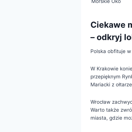
Morskie Oko
Ciekawe m
– odkryj l
Polska obfituje w
W Krakowie konie
przepięknym Rynk
Mariacki z ołtar
Wrocław zachwyca
Warto także zwró
miasta, gdzie mo