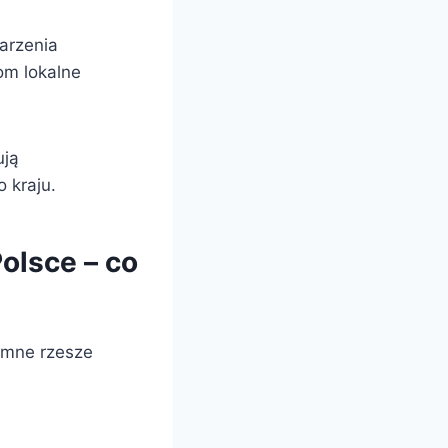
darzenia
tom lokalne
ują
 kraju.
olsce – co
romne rzesze