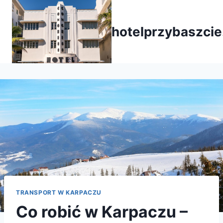
Przejdź
do
hotelprzybaszcie
treści
TRANSPORT W KARPACZU
Co robić w Karpaczu –