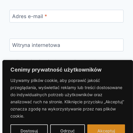
Adres e-mail
*
Witryna internetowa
Zapamiętaj moje dane w tej przeglądarce
podczas pisania kolejnych komentarzy.
Cenimy prywatność użytkowników
Używamy plików cookie, aby poprawić jakość
przeglądania, wyświetlać reklamy lub treści dostosowane
do indywidualnych potrzeb użytkowników oraz
analizować ruch na stronie. Kliknięcie przycisku „Akceptuj”
oznacza zgodę na wykorzystywanie przez nas plików
cookie.
© 2026 hotelprzybaszcie.pl Motyw WordPress,
autor:
Kadence WP
Dostosuj
Odrzuć
Akceptuj