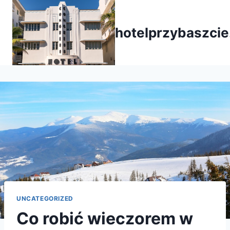
Przejdź
do
hotelprzybaszcie
treści
UNCATEGORIZED
Co robić wieczorem w