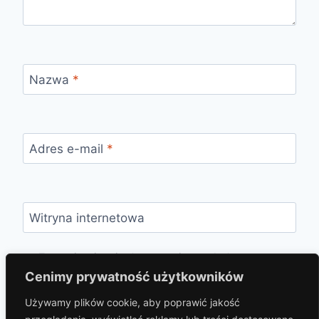
Nazwa
*
Adres e-mail
*
Witryna internetowa
Zapamiętaj moje dane w tej przeglądarce
podczas pisania kolejnych komentarzy.
Cenimy prywatność użytkowników
Używamy plików cookie, aby poprawić jakość