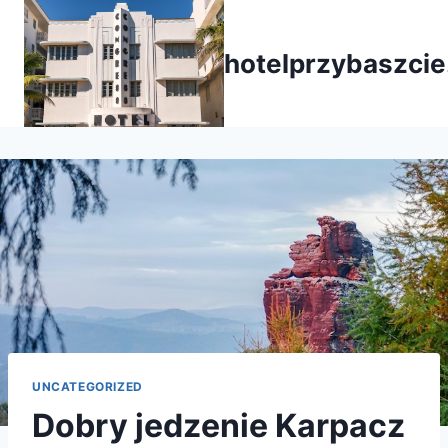
Przejdź
do
hotelprzybaszcie
treści
UNCATEGORIZED
Dobry jedzenie Karpacz