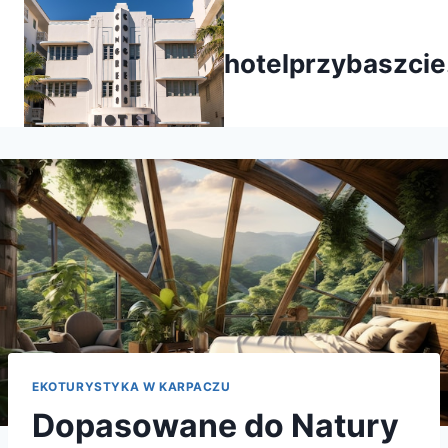
Przejdź
do
hotelprzybaszcie
treści
EKOTURYSTYKA W KARPACZU
Dopasowane do Natury