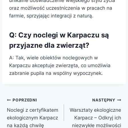
unikalne doświadczenie wiejskiego stylu życia
oraz możliwość uczestniczenia w pracach na
farmie, sprzyjając integracji z naturą.
Q: Czy noclegi w Karpaczu są
przyjazne dla zwierząt?
A: Tak, wiele obiektów noclegowych w
Karpaczu akceptuje zwierzęta, co umożliwia
zabranie pupila na wspólny wypoczynek.
Nawigacja
POPRZEDNI
NASTĘPNY
Noclegi z certyfikatem
Warsztaty ekologiczne
wpisu
ekologicznym Karpacz
Karpacz – Odkryj ich
na każdą chwilę
niezwykłe możliwości