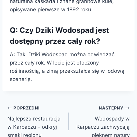
naturalna kaskada i znane granitowe kule,
opisywane pierwsze w 1892 roku.
Q: Czy Dziki Wodospad jest
dostępny przez cały rok?
A: Tak, Dziki Wodospad można odwiedzać
przez cały rok. W lecie jest otoczony
roślinnością, a zimą przekształca się w lodową
scenerię.
Nawigacja
POPRZEDNI
NASTĘPNY
Najlepsza restauracja
Wodospady w
wpisu
w Karpaczu – odkryj
Karpaczu zachwycają
smaki regionu
pięknem natury