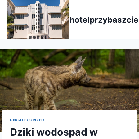
Przejdź
do
hotelprzybaszcie
treści
UNCATEGORIZED
Dziki wodospad w