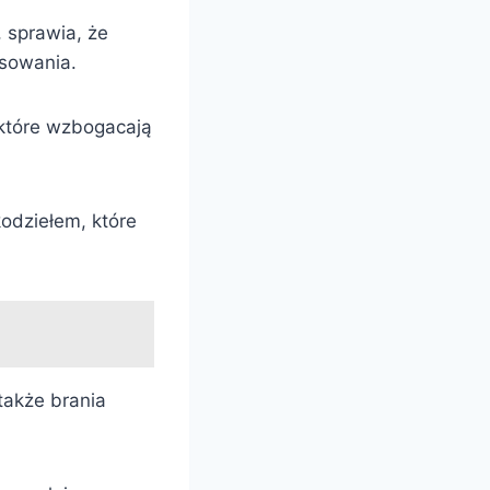
 sprawia, że
nsowania.
 które wzbogacają
kodziełem, które
także brania