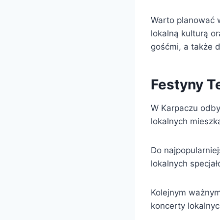
Warto planować w
lokalną kulturą o
gośćmi, a także 
Festyny T
W Karpaczu odbyw
lokalnych mieszk
Do najpopularnie
lokalnych specjał
Kolejnym ważnym 
koncerty lokalnyc