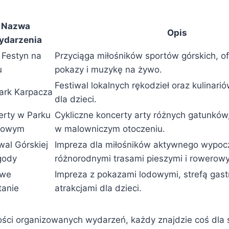
Nazwa
Opis
darzenia
 Festyn na
Przyciąga miłośników sportów górskich, o
u
pokazy i muzykę na żywo.
Festiwal lokalnych rękodzieł oraz kulinarió
ark Karpacza
dla dzieci.
erty w Parku
Cykliczne koncerty arty różnych gatunków
jowym
w malowniczym otoczeniu.
wal Górskiej
Impreza dla miłośników aktywnego wypoc
gody
różnorodnymi trasami pieszymi i rowerow
owe
Impreza z pokazami lodowymi, strefą gas
tanie
atrakcjami dla dzieci.
ości organizowanych wydarzeń, każdy znajdzie coś dla s