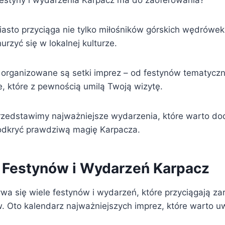
 festyny i wydarzenia Karpacz ma do zaoferowania?
asto przyciąga nie tylko miłośników górskich wędrówek,
urzyć się w lokalnej kulturze.
organizowane są setki imprez – od festynów tematyczn
e, które z pewnością umilą Twoją wizytę.
rzedstawimy najważniejsze wydarzenia, które warto d
odkryć prawdziwą magię Karpacza.
 Festynów i Wydarzeń Karpacz
a się wiele festynów i wydarzeń, które przyciągają za
w. Oto kalendarz najważniejszych imprez, które warto u