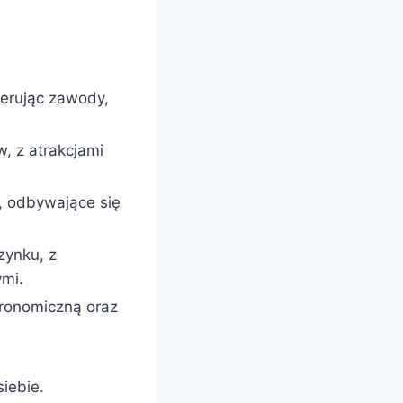
ferując zawody,
w, z atrakcjami
, odbywające się
zynku, z
ymi.
tronomiczną oraz
iebie.