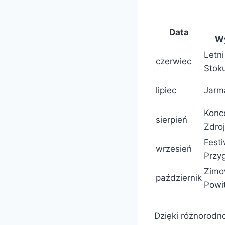
Data
Wy
Letni
czerwiec
Stok
lipiec
Jarm
Konc
sierpień
Zdro
Festi
wrzesień
Przy
Zim
październik
Powi
Dzięki różnorodn