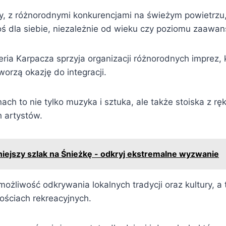
y, z różnorodnymi konkurencjami na świeżym powietrzu,
oś dla siebie, niezależnie od wieku czy poziomu zaawa
ria Karpacza sprzyja organizacji różnorodnych imprez,
tworzą okazję do integracji.
nach to nie tylko muzyka i sztuka, ale także stoiska z rę
h artystów.
niejszy szlak na Śnieżkę - odkryj ekstremalne wyzwanie
ożliwość odkrywania lokalnych tradycji oraz kultury, a 
ościach rekreacyjnych.