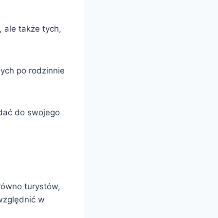
 ale także tych,
ych po rodzinnie
odać do swojego
równo turystów,
względnić w