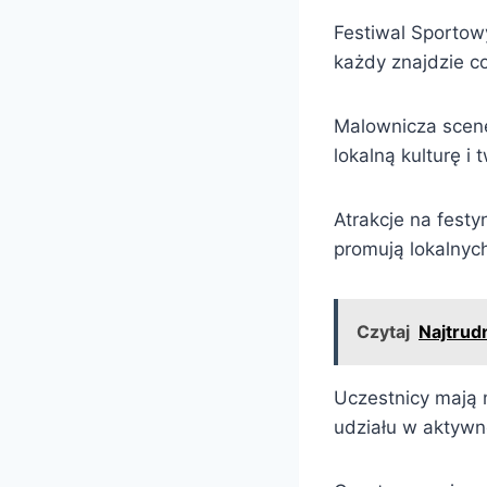
Festiwal Sportow
każdy znajdzie c
Malownicza scene
lokalną kulturę i 
Atrakcje na festy
promują lokalnyc
Czytaj
Najtrud
Uczestnicy mają m
udziału w aktywn