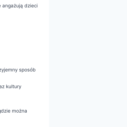
 angażują dzieci
rzyjemny sposób
az kultury
 gdzie można