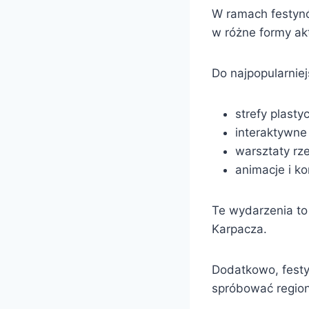
W ramach festynó
w różne formy ak
Do najpopularniej
strefy plasty
interaktywne
warsztaty rze
animacje i k
Te wydarzenia to 
Karpacza.
Dodatkowo, festy
spróbować regio