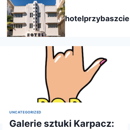
Przejdź
do
hotelprzybaszcie
treści
UNCATEGORIZED
Galerie sztuki Karpacz: