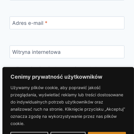
Adres e-mail
*
Witryna internetowa
Zapamiętaj moje dane w tej przeglądarce
podczas pisania kolejnych komentarzy.
Cenimy prywatność użytkowników
Używamy plików cookie, aby poprawić jakość
przeglądania, wyświetlać reklamy lub treści dostosowane
do indywidualnych potrzeb użytkowników oraz
analizować ruch na stronie. Kliknięcie przycisku „Akceptuj”
oznacza zgodę na wykorzystywanie przez nas plików
cookie.
© 2026 hotelprzybaszcie.pl Motyw WordPress,
autor:
Kadence WP