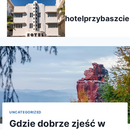
Przejdź
do
hotelprzybaszcie
treści
UNCATEGORIZED
Gdzie dobrze zjeść w