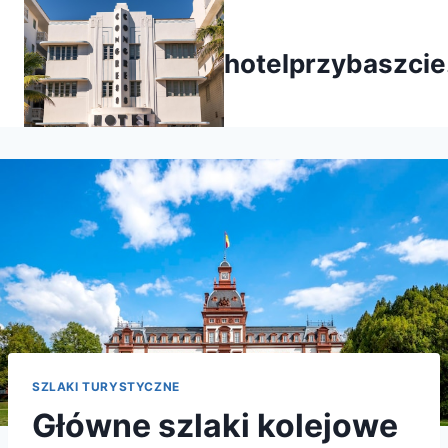
Przejdź
do
hotelprzybaszcie
treści
SZLAKI TURYSTYCZNE
Główne szlaki kolejowe