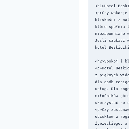
<h1>Hotel Beski
<p>Czy wakacje
bliskości z na
które spełnia 
niezapomniane 
Jeśli szukasz 
hotel Beskidzki
<h2>Spokój i bl
<p>Hotel Beski
z pięknych wid
dla osób cenią
usług. Dla kogo
miłośników gór
skorzystać ze s
<p>Czy zastanaw
obiektów w reg
Żywieckiego, a 