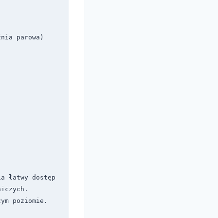
źnia parowa)
a łatwy dostęp 
iczych. 
zym poziomie.