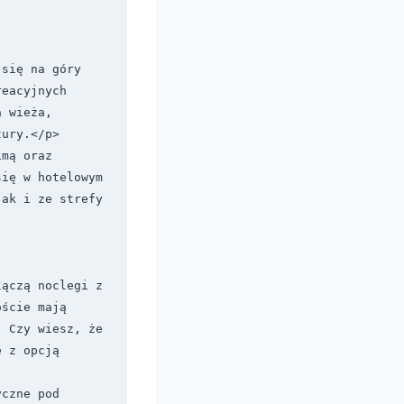
się na góry 
eacyjnych 
 wieża, 
ury.</p>

mą oraz 
ię w hotelowym 
ak i ze strefy 
ączą noclegi z 
ście mają 
 Czy wiesz, że 
 z opcją 
czne pod 