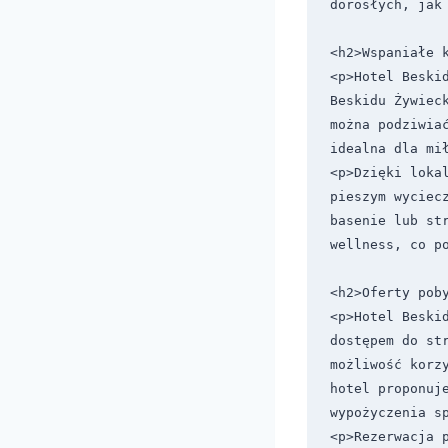
dorosłych, jak 
<h2>Wspaniałe k
<p>Hotel Beski
Beskidu Żywiec
można podziwiać
idealna dla mił
<p>Dzięki lokal
pieszym wyciec
basenie lub st
wellness, co po
<h2>Oferty poby
<p>Hotel Beski
dostępem do st
możliwość korz
hotel proponuje
wypożyczenia sp
<p>Rezerwacja p