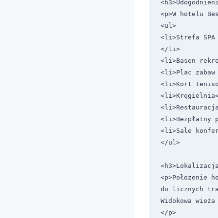
<h3>Udogodnieni
<p>W hotelu Bes
<ul>

<li>Strefa SPA
</li>

<li>Basen rekre
<li>Plac zabaw 
<li>Kort teniso
<li>Kręgielnia<
<li>Restauracja
<li>Bezpłatny p
<li>Sale konfer
</ul>

<h3>Lokalizacja
<p>Położenie h
do licznych tra
Widokowa wieża
</p>
