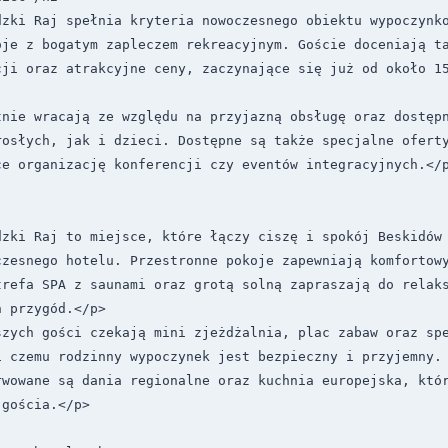
dzki Raj spełnia kryteria nowoczesnego obiektu wypoczynko
oje z bogatym zapleczem rekreacyjnym. Goście doceniają ta
cji oraz atrakcyjne ceny, zaczynające się już od około 1
tnie wracają ze względu na przyjazną obsługę oraz dostępn
rosłych, jak i dzieci. Dostępne są także specjalne oferty
e organizację konferencji czy eventów integracyjnych.</p
dzki Raj to miejsce, które łączy ciszę i spokój Beskidów 
czesnego hotelu. Przestronne pokoje zapewniają komfortowy
trefa SPA z saunami oraz grotą solną zapraszają do relaks
 przygód.</p>

zych gości czekają mini zjeżdżalnia, plac zabaw oraz spe
i czemu rodzinny wypoczynek jest bezpieczny i przyjemny. 
rwowane są dania regionalne oraz kuchnia europejska, któr
gościa.</p>
