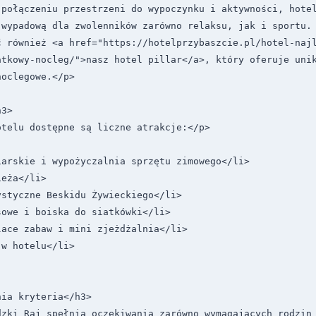
połączeniu przestrzeni do wypoczynku i aktywności, hotel
 wypadową dla zwolenników zarówno relaksu, jak i sportu. 
ć również <a href="https://hotelprzybaszcie.pl/hotel-naj
tkowy-nocleg/">nasz hotel pillar</a>, który oferuje unik
oclegowe.</p>

3>

telu dostępne są liczne atrakcje:</p>

arskie i wypożyczalnia sprzętu zimowego</li>

eża</li>

styczne Beskidu Żywieckiego</li>

owe i boiska do siatkówki</li>

ace zabaw i mini zjeżdżalnia</li>

w hotelu</li>

ia kryteria</h3>

dzki Raj spełnia oczekiwania zarówno wymagających rodzin 