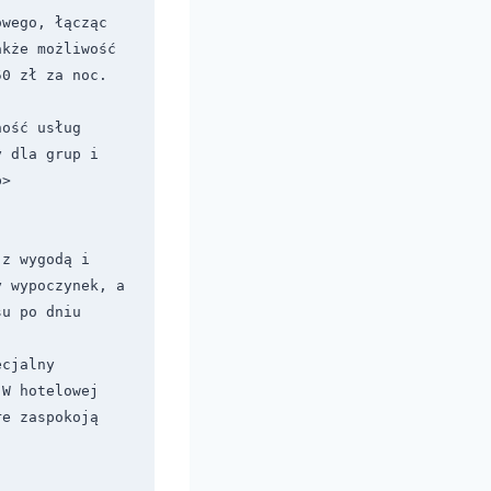
wego, łącząc 
kże możliwość 
50 zł za noc.
ość usług 
 dla grup i 
>

z wygodą i 
 wypoczynek, a 
u po dniu 
cjalny 
W hotelowej 
e zaspokoją 