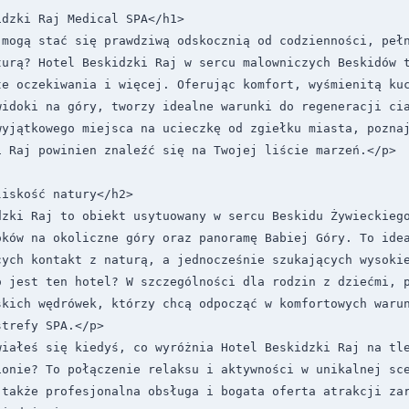
dzki Raj Medical SPA</h1>

 mogą stać się prawdziwą odskocznią od codzienności, pełn
turą? Hotel Beskidzki Raj w sercu malowniczych Beskidów t
te oczekiwania i więcej. Oferując komfort, wyśmienitą kuc
widoki na góry, tworzy idealne warunki do regeneracji cia
wyjątkowego miejsca na ucieczkę od zgiełku miasta, poznaj
 Raj powinien znaleźć się na Twojej liście marzeń.</p>

iskość natury</h2>

dzki Raj to obiekt usytuowany w sercu Beskidu Żywieckiego
oków na okoliczne góry oraz panoramę Babiej Góry. To idea
cych kontakt z naturą, a jednocześnie szukających wysokie
 jest ten hotel? W szczególności dla rodzin z dziećmi, p
skich wędrówek, którzy chcą odpocząć w komfortowych warun
trefy SPA.</p>

iałeś się kiedyś, co wyróżnia Hotel Beskidzki Raj na tle
ionie? To połączenie relaksu i aktywności w unikalnej sce
także profesjonalna obsługa i bogata oferta atrakcji zar