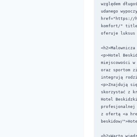
względem długoś
udanego wypoczy
href="https://
komfort/" titl
oferuje luksus 
<h2>Malownicza 
<p>Hotel Beskid
miejscowości w
oraz sportom z
integrują rodzi
<p>Znajdują si
skorzystać z k
Hotel Beskidzki
profesjonalnej
z ofertą <a hr
beskidow/">Hote
<h2>Warto wiedz