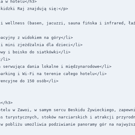
a w hotelu</h3>

kidzki Raj znajdują się:</p>

 i wellness (basen, jacuzzi, sauna fińska i infrared, ła
acyjny z widokiem na góry</li>

i mini zjeżdżalnia dla dzieci</li>

wy i boisko do siatkówki</li>

/li>

 serwująca dania lokalne i międzynarodowe</li>

arking i Wi-Fi na terenie całego hotelu</li>

encyjne do 150 osób</li>

</h3>

otelu w Zawoi, w samym sercu Beskidu Żywieckiego, zapewni
s turystycznych, stoków narciarskich i atrakcji przyrodn
 w pobliżu umożliwia podziwianie panoramy gór na najwyżs