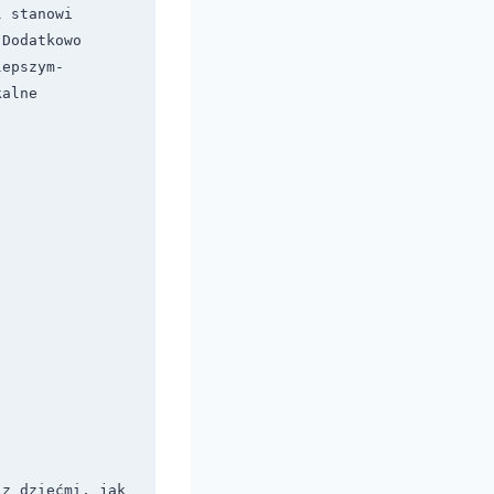
 stanowi 
Dodatkowo 
lepszym-
alne 
z dziećmi, jak 