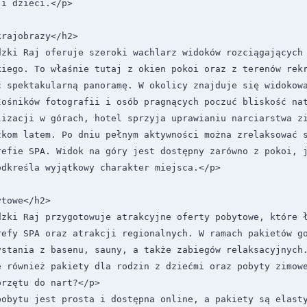
i dzieci.</p>

rajobrazy</h2>

dzki Raj oferuje szeroki wachlarz widoków rozciągających 
kiego. To właśnie tutaj z okien pokoi oraz z terenów rekr
 spektakularną panoramę. W okolicy znajduje się widokowa
ośników fotografii i osób pragnących poczuć bliskość nat
izacji w górach, hotel sprzyja uprawianiu narciarstwa zi
zkom latem. Po dniu pełnym aktywności można zrelaksować s
refie SPA. Widok na góry jest dostępny zarówno z pokoi, j
dkreśla wyjątkowy charakter miejsca.</p>

towe</h2>

dzki Raj przygotowuje atrakcyjne oferty pobytowe, które ł
refy SPA oraz atrakcji regionalnych. W ramach pakietów go
ystania z basenu, sauny, a także zabiegów relaksacyjnych.
 również pakiety dla rodzin z dziećmi oraz pobyty zimowe
rzętu do nart?</p>

obytu jest prosta i dostępna online, a pakiety są elasty