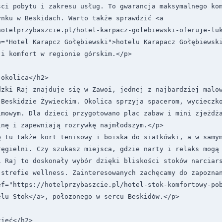
ci pobytu i zakresu usług. To gwarancja maksymalnego kom
nku w Beskidach. Warto także sprawdzić <a 
hotelprzybaszcie.pl/hotel-karpacz-golebiewski-oferuje-lu
e="Hotel Karapcz Gołębiewski">hotelu Karapacz Gołębiewski
i komfort w regionie górskim.</p>

okolica</h2>

zki Raj znajduje się w Zawoi, jednej z najbardziej malow
 Beskidzie Żywieckim. Okolica sprzyja spacerom, wycieczko
imowym. Dla dzieci przygotowano plac zabaw i mini zjeżdża
nę i zapewniają rozrywkę najmłodszym.</p>

ę tu także kort tenisowy i boiska do siatkówki, a w samym
ręgielni. Czy szukasz miejsca, gdzie narty i relaks mogą 
 Raj to doskonały wybór dzięki bliskości stoków narciars
 strefie wellness. Zainteresowanych zachęcamy do zapoznan
ef="https://hotelprzybaszcie.pl/hotel-stok-komfortowy-po
lu Stok</a>, położonego w sercu Beskidów.</p>

ieć</h2>
