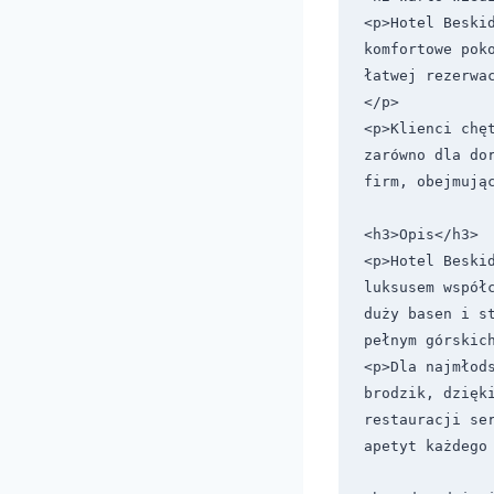
<p>Hotel Beski
komfortowe pok
łatwej rezerwa
</p>

<p>Klienci chę
zarówno dla do
firm, obejmując
<h3>Opis</h3>

<p>Hotel Beski
luksusem współ
duży basen i s
pełnym górskich
<p>Dla najmłods
brodzik, dzięk
restauracji se
apetyt każdego 