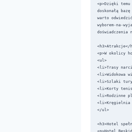
<p>Dzięki temu 
doskonałą bazę
warto odwiedzi
wyborem-na-wyja
doświadczenia n
<h3>Atrakcje</h
<p>W okolicy ho
<ul>

<li>Trasy narci
<li>Widokowa wi
<li>Szlaki tury
<li>Korty tenis
<li>Rodzinne pl
<li>Kręgielnia 
</ul>

<h3>Hotel spełn
<p>Hotel Beski