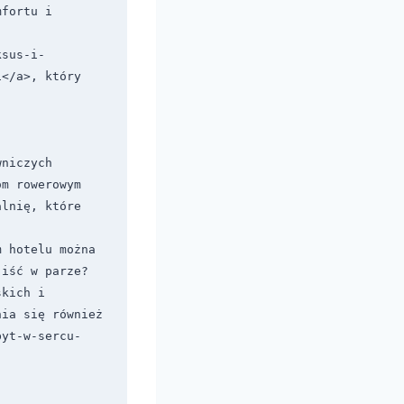
fortu i 
ksus-i-
</a>, który 
niczych 
m rowerowym 
lnię, które 
 hotelu można 
iść w parze? 
kich i 
ia się również 
byt-w-sercu-