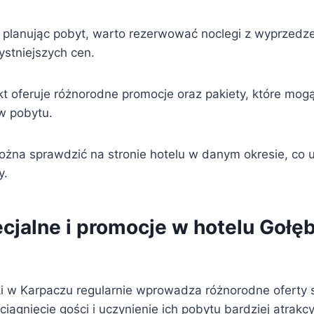
 planując pobyt, warto rezerwować noclegi z wyprzedz
ystniejszych cen.
t oferuje różnorodne promocje oraz pakiety, które mog
w pobytu.
żna sprawdzić na stronie hotelu w danym okresie, co u
y.
ecjalne i promocje w hotelu Gołę
i w Karpaczu regularnie wprowadza różnorodne oferty s
ciągnięcie gości i uczynienie ich pobytu bardziej atrakc