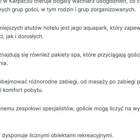
i w Karpaczu oferuje bogaty wachlarz udogodnień, co c
nych grup gości, w tym rodzin i grup zorganizowanych.
ejszych atutów hotelu jest jego aquapark, który zapewn
, jak i dorosłych.
znajdują się również pakiety spa, które przyciągają goś
nia.
obejmować różnorodne zabiegi, od masaży po zabiegi p
 komfort pobytu.
alnemu zespołowi specjalistów, goście mogą liczyć na w
 dysponuje licznymi obiektami rekreacyjnymi.