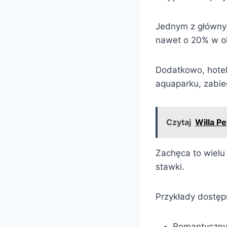
Jednym z głównyc
nawet o 20% w ok
Dodatkowo, hotel
aquaparku, zabieg
Czytaj
Willa P
Zachęca to wielu 
stawki.
Przykłady dostęp
Romantyczn