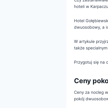
Czy zastanawiałe
hoteli w Karpacz
Hotel Gołębiewski
dwuosobowy, a ic
W artykule przyjr
także specialnym
Przygotuj się na 
Ceny poko
Ceny za nocleg w
pokój dwuosobo