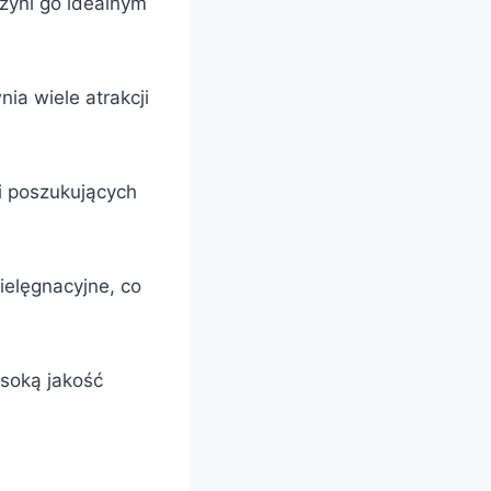
zyni go idealnym
ia wiele atrakcji
ci poszukujących
ielęgnacyjne, co
ysoką jakość