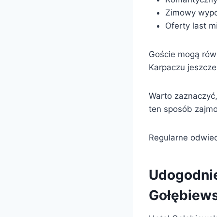
Zimowy wyp
Oferty last m
Goście mogą równ
Karpaczu jeszcze 
Warto zaznaczyć,
ten sposób zajmo
Regularne odwied
Udogodnie
Gołębiews