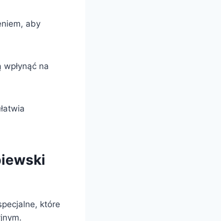
eniem, aby
ą wpłynąć na
łatwia
biewski
pecjalne, które
yjnym.