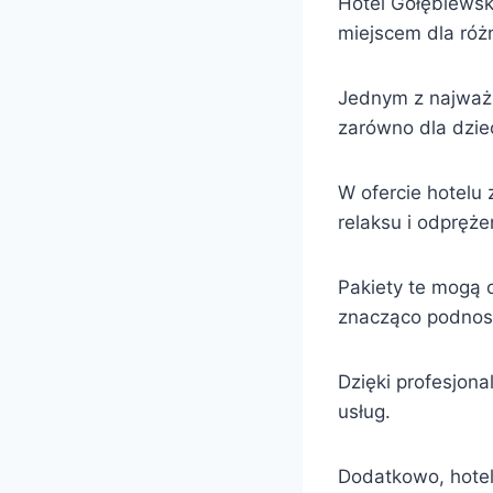
Hotel Gołębiewsk
miejscem dla róż
Jednym z najważni
zarówno dla dzieci
W ofercie hotelu 
relaksu i odpręże
Pakiety te mogą 
znacząco podnosi
Dzięki profesjon
usług.
Dodatkowo, hotel