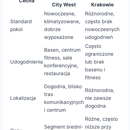
Cecha
City West
Krakowie
Nowoczesne,
Różnorodne,
Standard
klimatyzowane,
często brak
pokoi
dobrze
nowoczesnych
wyposażone
udogodnień
Często
Basen, centrum
ograniczone
fitness, sale
Udogodnienia
lub brak
konferencyjne,
basenu i
restauracja
fitness
Dogodna, blisko
Różnorodna,
tras
Lokalizacja
nie zawsze
komunikacyjnych
dogodna
i centrum
Różne, często
Segment średni-
niższe przy