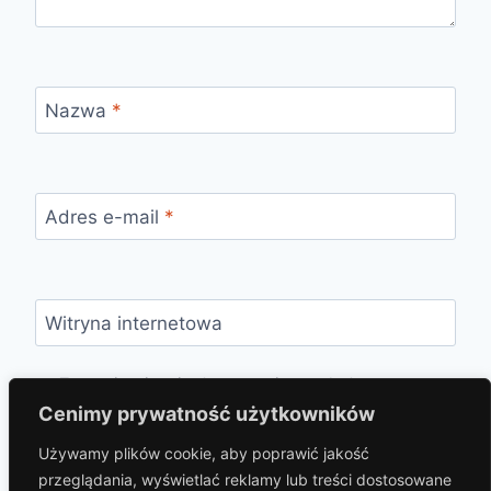
Nazwa
*
Adres e-mail
*
Witryna internetowa
Zapamiętaj moje dane w tej przeglądarce
podczas pisania kolejnych komentarzy.
Cenimy prywatność użytkowników
Używamy plików cookie, aby poprawić jakość
przeglądania, wyświetlać reklamy lub treści dostosowane