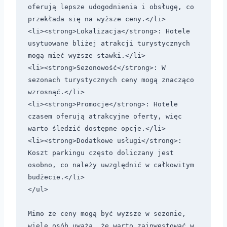
oferują lepsze udogodnienia i obsługę, co 
przekłada się na wyższe ceny.</li>

<li><strong>Lokalizacja</strong>: Hotele 
usytuowane bliżej atrakcji turystycznych 
mogą mieć wyższe stawki.</li>

<li><strong>Sezonowość</strong>: W 
sezonach turystycznych ceny mogą znacząco 
wzrosnąć.</li>

<li><strong>Promocje</strong>: Hotele 
czasem oferują atrakcyjne oferty, więc 
warto śledzić dostępne opcje.</li>

<li><strong>Dodatkowe usługi</strong>: 
Koszt parkingu często doliczany jest 
osobno, co należy uwzględnić w całkowitym 
budżecie.</li>

</ul>

Mimo że ceny mogą być wyższe w sezonie, 
wiele osób uważa, że warto zainwestować w 