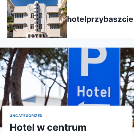
Przejdź
do
hotelprzybaszcie
treści
UNCATEGORIZED
Hotel w centrum