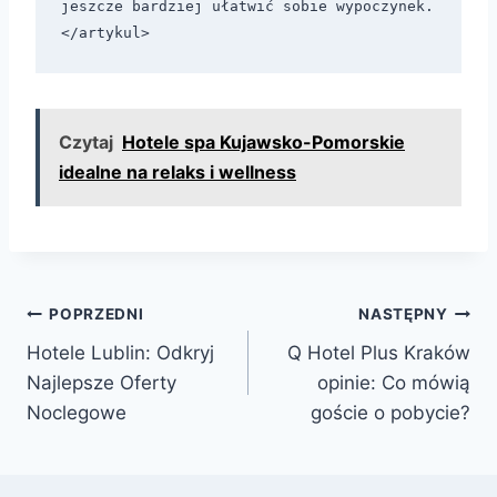
jeszcze bardziej ułatwić sobie wypoczynek.

Czytaj
Hotele spa Kujawsko-Pomorskie
idealne na relaks i wellness
Nawigacja
POPRZEDNI
NASTĘPNY
Hotele Lublin: Odkryj
Q Hotel Plus Kraków
wpisu
Najlepsze Oferty
opinie: Co mówią
Noclegowe
goście o pobycie?