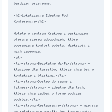
bardziej przyjemny.

<h2>Lokalizacja Idealna Pod 
Konferencję</h2>

Hotele w centrum Krakowa z parkingiem 
oferują szereg udogodnień, które 
poprawiają komfort pobytu. Większość z 
nich zapewnia:

<ul>

<li><strong>Bezpłatne Wi-Fi</strong> – 
kluczowe dla turystów, którzy chcą być w 
kontakcie z bliskimi.</li>

<li><strong>Dostęp do sauny i 
fitness</strong> – idealne dla tych, 
którzy chcą zadbać o formę podczas 
podróży.</li>

<li><strong>Restauracje</strong> – miejsca 
na relaksujące posiłki bez konieczności 