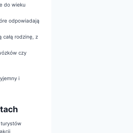
e do wieku
tóre odpowiadają
 całą rodzinę, z
 wózków czy
yjemny i
tach
 turystów
akcji