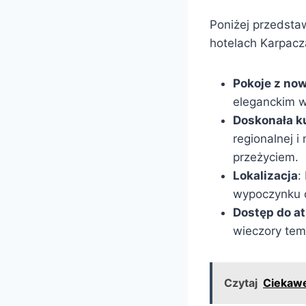
Poniżej przedsta
hotelach Karpacz
Pokoje z n
eleganckim w
Doskonała k
regionalnej 
przeżyciem.
Lokalizacja
:
wypoczynku o
Dostęp do a
wieczory tem
Czytaj
Ciekawe