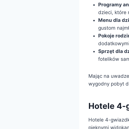
Programy an
dzieci, które
Menu dla dzi
gustom najm
Pokoje rodz
dodatkowymi 
Sprzęt dla d
fotelików s
Mając na uwadze 
wygodny pobyt dla
Hotele 4-
Hotele 4-gwiazdk
pięknymi widokam