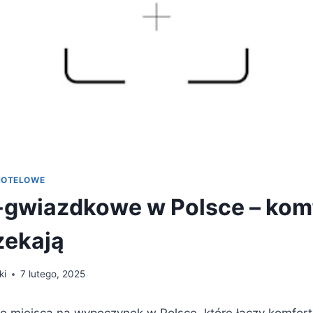
HOTELOWE
-gwiazdkowe w Polsce – komf
zekają
ki
7 lutego, 2025