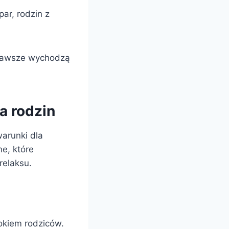
ar, rodzin z
 zawsze wychodzą
a rodzin
arunki dla
e, które
relaksu.
okiem rodziców.