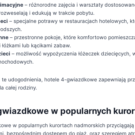
imacyjne
– różnorodne zajęcia i warsztaty dostosowan
 rozweselają i edukują w trakcie pobytu.
eci
– specjalne potrawy w restauracjach hotelowych, k
łodszych.
inne
– przestronne pokoje, które komfortowo pomieszczą
łóżkami lub kącikami zabaw.
zieci
– możliwość wypożyczenia łóżeczek dziecięcych,
amochodowych.
te udogodnienia, hotele 4-gwiazdkowe zapewniają prz
 całej rodziny.
gwiazdkowe w popularnych kuror
owe w popularnych kurortach nadmorskich przyciągają
i, bezpośrednim dostępem do plaż, oraz szeregiem atr