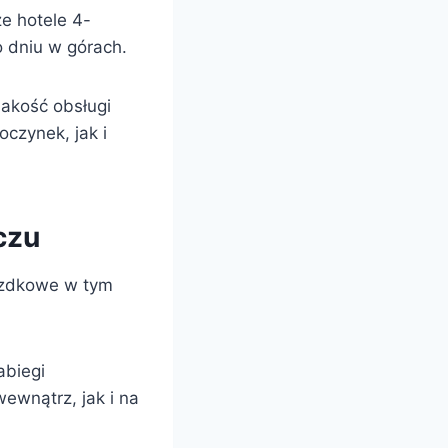
że hotele 4-
o dniu w górach.
jakość obsługi
czynek, jak i
czu
iazdkowe w tym
abiegi
ewnątrz, jak i na