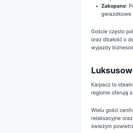
Zakopane
: P
gwiazdkowe w
Goście często po
oraz dbałość o d
wyjazdy bizneso
Luksusow
Karpacz to ideal
regionie oferują
Wielu gości ceni
relaksacyjne oraz
świeżym powietr