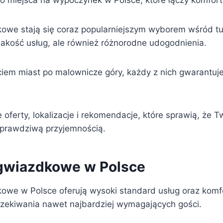
o miejsca na wypoczynek w Polsce, które łączy komfor
owe stają się coraz popularniejszym wyborem wśród tu
 jakość usług, ale również różnorodne udogodnienia.
ciem miast po malownicze góry, każdy z nich gwarantu
oferty, lokalizacje i rekomendacje, które sprawią, że 
ę prawdziwą przyjemnością.
gwiazdkowe w Polsce
owe w Polsce oferują wysoki standard usług oraz komf
oczekiwania nawet najbardziej wymagających gości.