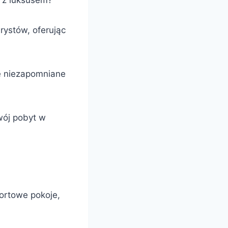
t z luksusem?
rystów, oferując
je niezapomniane
Twój pobyt w
ortowe pokoje,