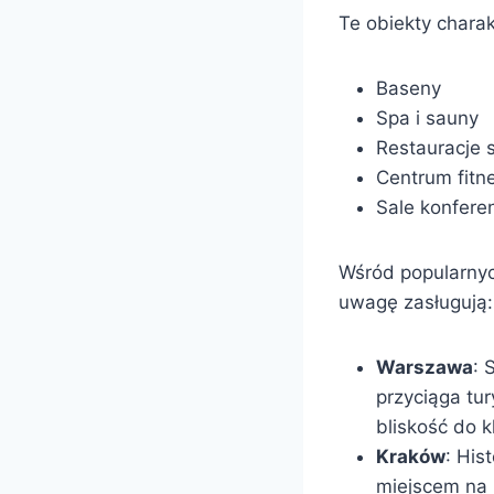
Te obiekty charak
Baseny
Spa i sauny
Restauracje 
Centrum fitn
Sale konfere
Wśród popularnych
uwagę zasługują:
Warszawa
: 
przyciąga tu
bliskość do 
Kraków
: His
miejscem na 