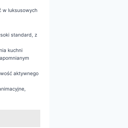
źć w luksusowych
soki standard, z
nia kuchni
iezapomnianym
żliwość aktywnego
animacyjne,