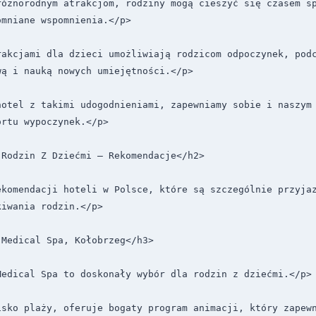
różnorodnym atrakcjom, rodziny mogą cieszyć się czasem sp
mniane wspomnienia.</p>

rakcjami dla dzieci umożliwiają rodzicom odpoczynek, podc
ą i nauką nowych umiejętności.</p>

hotel z takimi udogodnieniami, zapewniamy sobie i naszym 
rtu wypoczynek.</p>

Rodzin Z Dziećmi – Rekomendacje</h2>

ekomendacji hoteli w Polsce, które są szczególnie przyjaz
iwania rodzin.</p>

Medical Spa, Kołobrzeg</h3>

edical Spa to doskonały wybór dla rodzin z dziećmi.</p>

isko plaży, oferuje bogaty program animacji, który zapewn