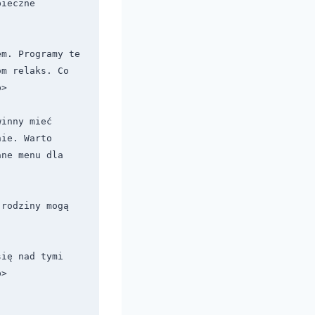
ieczne 
m. Programy te 
m relaks. Co 
>

inny mieć 
ie. Warto 
ne menu dla 
rodziny mogą 
ię nad tymi 
>
