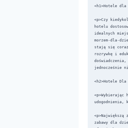
<h1>Hotele dla 
<p>Czy kiedyko
hotelu dostoso
idealnych miej
morzem-dla-dzi
stają się coraz
rozrywkę i eduk
doświadczenia, 
jednocześnie ni
<h2>Hotele Dla 
<p>Wybierając h
udogodnienia, 
<p>Największą 
zabawy dla dzi