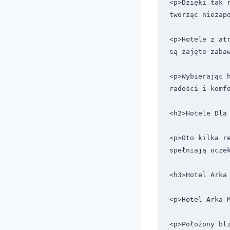
<p>Dzięki tak 
tworząc niezapo
<p>Hotele z at
są zajęte zabaw
<p>Wybierając 
radości i komfo
<h2>Hotele Dla 
<p>Oto kilka r
spełniają oczek
<h3>Hotel Arka 
<p>Hotel Arka M
<p>Położony bl