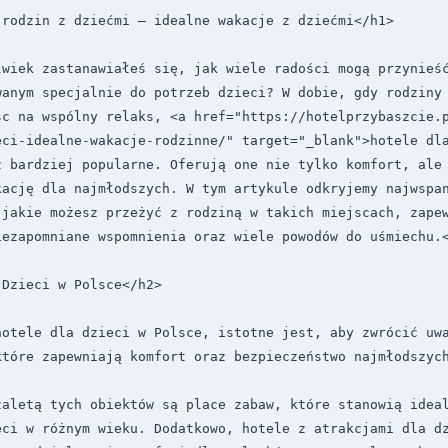
rodzin z dziećmi – idealne wakacje z dziećmi</h1>

lwiek zastanawiałeś się, jak wiele radości mogą przynieść
wanym specjalnie do potrzeb dzieci? W dobie, gdy rodziny 
sc na wspólny relaks, <a href="https://hotelprzybaszcie.
eci-idealne-wakacje-rodzinne/" target="_blank">hotele dla
 bardziej popularne. Oferują one nie tylko komfort, ale 
ację dla najmłodszych. W tym artykule odkryjemy najwspan
jakie możesz przeżyć z rodziną w takich miejscach, zapew
ezapomniane wspomnienia oraz wiele powodów do uśmiechu.<
Dzieci w Polsce</h2>

otele dla dzieci w Polsce, istotne jest, aby zwrócić uwa
które zapewniają komfort oraz bezpieczeństwo najmłodszych
zaletą tych obiektów są place zabaw, które stanowią ideal
eci w różnym wieku. Dodatkowo, hotele z atrakcjami dla dz