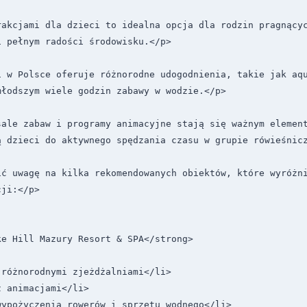
rakcjami dla dzieci to idealna opcja dla rodzin pragnącyc
 pełnym radości środowisku.</p>

i w Polsce oferuje różnorodne udogodnienia, takie jak aqu
łodszym wiele godzin zabawy w wodzie.</p>

sale zabaw i programy animacyjne stają się ważnym element
 dzieci do aktywnego spędzania czasu w grupie rówieśnicz
ić uwagę na kilka rekomendowanych obiektów, które wyróżni
ji:</p>

e Hill Mazury Resort & SPA</strong>

różnorodnymi zjeżdżalniami</li>

 animacjami</li>

ypożyczenia rowerów i sprzętu wodnego</li>
