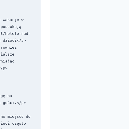
 wakacje w 
poszukują 
pl/hotele-nad-
 dzieci</a> 
również 
ialsze 
niając 
/p>

gę na 
 gości.</p>

ne miejsce do 
ieci często 