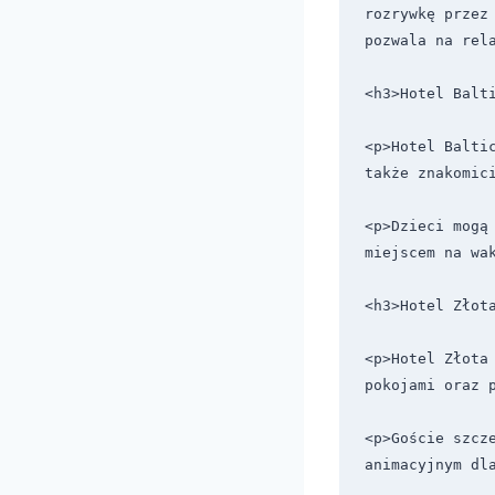
rozrywkę przez 
pozwala na rela
<h3>Hotel Balti
<p>Hotel Balti
także znakomici
<p>Dzieci mogą
miejscem na wak
<h3>Hotel Złota
<p>Hotel Złota 
pokojami oraz p
<p>Goście szcz
animacyjnym dla