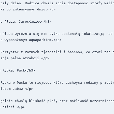
cały dzień. Rodzice chwalą sobie dostępność strefy welln
ks po intensywnym dniu.</p>

c Plaza, Jarosławiec</h3>

c Plaza wyróżnia się nie tylko doskonałą lokalizacją nad 
e wyposażonym aquaparkiem.</p>

 korzystać z różnych zjeżdżalni i basenów, co czyni ten h
acje pełne atrakcji.</p>

 Rybka, Puck</h3>

Rybka w Pucku to miejsce, które zachwyca rodziny przestr
lacem zabaw.</p>

ególnie chwalą bliskość plaży oraz możliwość uczestniczen
 dzieci.</p>
