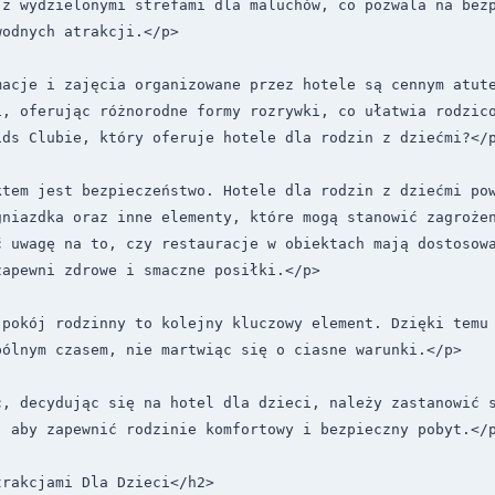
z wydzielonymi strefami dla maluchów, co pozwala na bezp
odnych atrakcji.</p>

macje i zajęcia organizowane przez hotele są cennym atute
i, oferując różnorodne formy rozrywki, co ułatwia rodzico
ds Clubie, który oferuje hotele dla rodzin z dziećmi?</p
ktem jest bezpieczeństwo. Hotele dla rodzin z dziećmi pow
gniazdka oraz inne elementy, które mogą stanowić zagrożen
ć uwagę na to, czy restauracje w obiektach mają dostosowa
apewni zdrowe i smaczne posiłki.</p>

 pokój rodzinny to kolejny kluczowy element. Dzięki temu 
ólnym czasem, nie martwiąc się o ciasne warunki.</p>

c, decydując się na hotel dla dzieci, należy zastanowić s
 aby zapewnić rodzinie komfortowy i bezpieczny pobyt.</p
rakcjami Dla Dzieci</h2>
