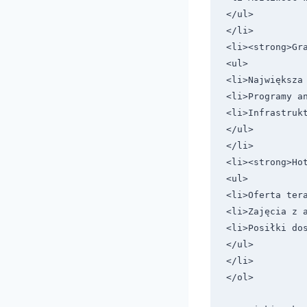
</ul>

</li>

<li><strong>Gra
<ul>

<li>Największa
<li>Programy an
<li>Infrastrukt
</ul>

</li>

<li><strong>Hot
<ul>

<li>Oferta tera
<li>Zajęcia z a
<li>Posiłki dos
</ul>

</li>

</ol>
