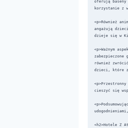
oferują baseny 
korzystanie z w
<p>Również ani
angażują dziec
dzieje się w Ki
<p>Ważnym aspe
zabezpieczone 
również zwróci
dzieci, które z
<p>Przestronny
cieszyć się wsp
<p>Podsumowują
udogodnieniami,
<h2>Hotele Z At