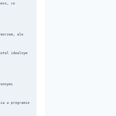
ess, co 
morzem, ale 
otel idealnym 
onnymi 
ia w programie 