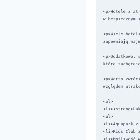
<p>Hotele z at
w bezpiecznym i
<p>Wiele hotel
zapewniają najm
<p>Dodatkowo, 
które zachęcają
<p>Warto zwróc
względem atrakc
<ol>

<li><strong>Lak
<ul>

<li>Aquapark z 
<li>Kids Club z
<li>Możliwość w