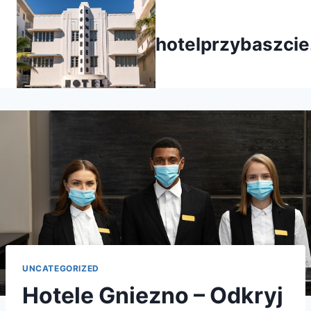
Przejdź
do
hotelprzybaszcie
treści
UNCATEGORIZED
Hotele Gniezno – Odkryj