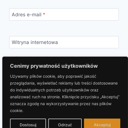
Adres e-mail
*
Witryna internetowa
Zapamiętaj moje dane w tej przeglądarce
podczas pisania kolejnych komentarzy.
Cenimy prywatność użytkowników
Używamy plików cookie, aby poprawić jakość
przeglądania, wyświetlać reklamy lub treści dostosowane
do indywidualnych potrzeb użytkowników oraz
analizować ruch na stronie. Kliknięcie przycisku „Akceptuj”
oznacza zgodę na wykorzystywanie przez nas plików
cookie.
© 2026 hotelprzybaszcie.pl Motyw WordPress,
autor:
Kadence WP
Dostosuj
Odrzuć
Akceptuj