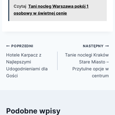
Czytaj
Tani nocleg Warszawa pokój 1
osobowy w świetnej cenie
Nawigacja
POPRZEDNI
NASTĘPNY
Hotele Karpacz z
Tanie noclegi Kraków
wpisu
Najlepszymi
Stare Miasto –
Udogodnieniami dla
Przytulne opcje w
Gości
centrum
Podobne wpisy