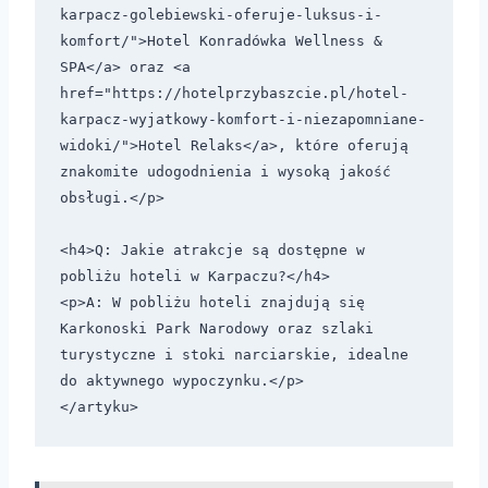
karpacz-golebiewski-oferuje-luksus-i-
komfort/">Hotel Konradówka Wellness & 
SPA</a> oraz <a 
href="https://hotelprzybaszcie.pl/hotel-
karpacz-wyjatkowy-komfort-i-niezapomniane-
widoki/">Hotel Relaks</a>, które oferują 
znakomite udogodnienia i wysoką jakość 
obsługi.</p>

<h4>Q: Jakie atrakcje są dostępne w 
pobliżu hoteli w Karpaczu?</h4>

<p>A: W pobliżu hoteli znajdują się 
Karkonoski Park Narodowy oraz szlaki 
turystyczne i stoki narciarskie, idealne 
do aktywnego wypoczynku.</p>
