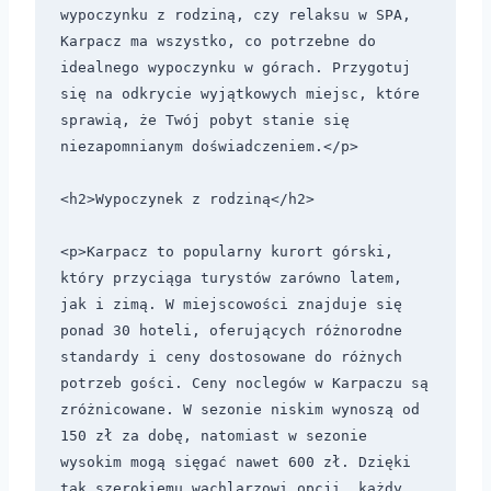
wypoczynku z rodziną, czy relaksu w SPA, 
Karpacz ma wszystko, co potrzebne do 
idealnego wypoczynku w górach. Przygotuj 
się na odkrycie wyjątkowych miejsc, które 
sprawią, że Twój pobyt stanie się 
niezapomnianym doświadczeniem.</p>

<h2>Wypoczynek z rodziną</h2>

<p>Karpacz to popularny kurort górski, 
który przyciąga turystów zarówno latem, 
jak i zimą. W miejscowości znajduje się 
ponad 30 hoteli, oferujących różnorodne 
standardy i ceny dostosowane do różnych 
potrzeb gości. Ceny noclegów w Karpaczu są 
zróżnicowane. W sezonie niskim wynoszą od 
150 zł za dobę, natomiast w sezonie 
wysokim mogą sięgać nawet 600 zł. Dzięki 
tak szerokiemu wachlarzowi opcji, każdy 