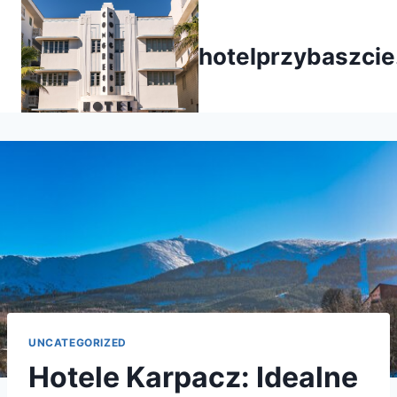
Przejdź
do
hotelprzybaszcie
treści
UNCATEGORIZED
Hotele Karpacz: Idealne