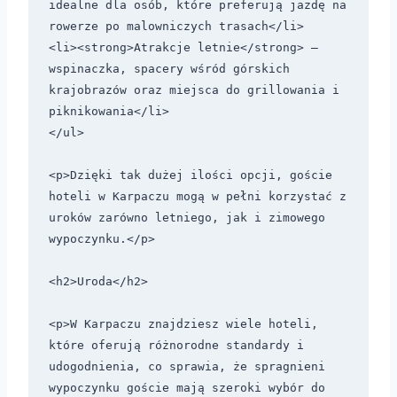
idealne dla osób, które preferują jazdę na 
rowerze po malowniczych trasach</li>

<li><strong>Atrakcje letnie</strong> – 
wspinaczka, spacery wśród górskich 
krajobrazów oraz miejsca do grillowania i 
piknikowania</li>

</ul>

<p>Dzięki tak dużej ilości opcji, goście 
hoteli w Karpaczu mogą w pełni korzystać z 
uroków zarówno letniego, jak i zimowego 
wypoczynku.</p>

<h2>Uroda</h2>

<p>W Karpaczu znajdziesz wiele hoteli, 
które oferują różnorodne standardy i 
udogodnienia, co sprawia, że spragnieni 
wypoczynku goście mają szeroki wybór do 