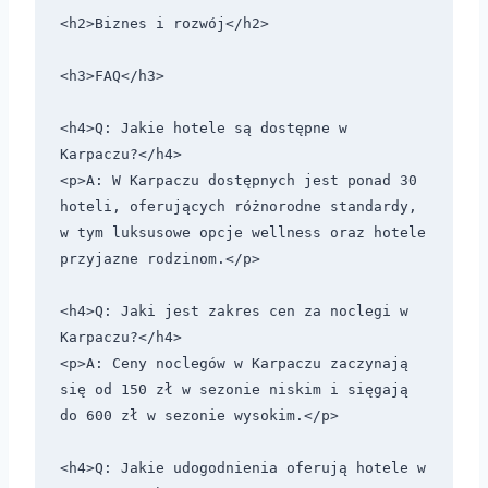
<h2>Biznes i rozwój</h2>

<h3>FAQ</h3>

<h4>Q: Jakie hotele są dostępne w 
Karpaczu?</h4>

<p>A: W Karpaczu dostępnych jest ponad 30 
hoteli, oferujących różnorodne standardy, 
w tym luksusowe opcje wellness oraz hotele 
przyjazne rodzinom.</p>

<h4>Q: Jaki jest zakres cen za noclegi w 
Karpaczu?</h4>

<p>A: Ceny noclegów w Karpaczu zaczynają 
się od 150 zł w sezonie niskim i sięgają 
do 600 zł w sezonie wysokim.</p>

<h4>Q: Jakie udogodnienia oferują hotele w 