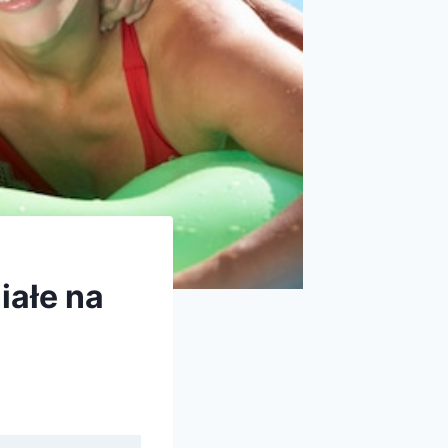
iałe na