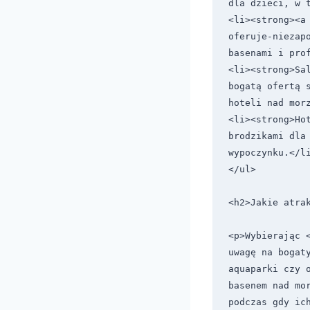
dla dzieci, w t
<li><strong><a
oferuje-niezap
basenami i prof
<li><strong>Sa
bogatą ofertą 
hoteli nad morz
<li><strong>Ho
brodzikami dla 
wypoczynku.</li
</ul>

<h2>Jakie atrak
<p>Wybierając 
uwagę na bogaty
aquaparki czy o
basenem nad mo
podczas gdy ich