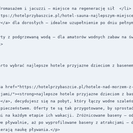
romasażem i jacuzzi – miejsce na regenerację sił  </li>

ttps://hotelprzybaszcie.pl/hotel-sauna-najlepszym-miejsc
</a> dla dorosłych – idealne uzupełnienie po dniu pełnym 
ty z podgrzewaną wodą – dla amatorów wodnych zabaw na św
>

arto wybrać najlepsze hotele przyjazne dzieciom z basene
<a href="https://hotelprzybaszcie.pl/hotele-nad-morzem-z
jami/"><strong>najlepsze hotele przyjazne dzieciom z bas
</a>, decydujesz się na pobyt, który łączy wodne szaleńs
zpieczeństwem. Oferty te są tak przygotowane, by sprostać
mi na każdym etapie ich wakacji. Zróżnicowane baseny – od
we pływalnie, aż po wyprofilowane baseny z atrakcjami – d
erają naukę pływania.</p>
