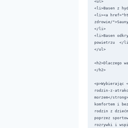
<ul>

<li>Basen z hyd
<li><a href="h
zdrowie/">Sauny
</li>

<li>Basen odkry
powietrzu  </li
</ul>

<h2>Dlaczego w
</h2>

<p>Wybierając 
rodzin-z-atrakc
morzem</strong>
komfortem i be
rodzin z dzieć
poprzez sporto
rozrywki i wspi