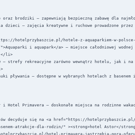
e oraz brodziki – zapewniają bezpieczną zabawę dla najmło
a dzieci – zajęcia kreatywne i ruchowe prowadzone przez a
ttps://hotelprzybaszcie.pl/hotele-z-aquaparkiem-w-polsce
/">Aquaparki i aquapark</a> – miejsce całodniowej wodnej 
</li>

 – strefy rekreacyjne zarówno wewnątrz hotelu, jak i na 
>

uki pływania – dostępne w wybranych hotelach z basenem i 
 i Hotel Primavera – doskonałe miejsca na rodzinne wakac
ców decyduje się na <a href="https://hotelprzybaszcie.pl
asenem-atrakcje-dla-rodzin/" ><strong>hotel Astor</strong
hotelprzybaszcie.pl/hotel-primavera-jastrzebia-gora-ofer