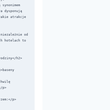
 synonimem 
a dysponują 
akie atrakcje 
niezależnie od 
h hotelach to 
odziny</h2>

>baseny 
hwilę 
/p>

zem:</p>
