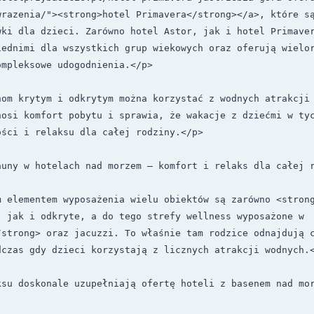
wrazenia/"><strong>hotel Primavera</strong></a>, które są
wki dla dzieci. Zarówno hotel Astor, jak i hotel Primaver
iednimi dla wszystkich grup wiekowych oraz oferują wielor
mpleksowe udogodnienia.</p>

nom krytym i odkrytym można korzystać z wodnych atrakcji 
nosi komfort pobytu i sprawia, że wakacje z dziećmi w tyc
ści i relaksu dla całej rodziny.</p>

auny w hotelach nad morzem – komfort i relaks dla całej r
 elementem wyposażenia wielu obiektów są zarówno <strong
 jak i odkryte, a do tego strefy wellness wyposażone w 
strong> oraz jacuzzi. To właśnie tam rodzice odnajdują c
czas gdy dzieci korzystają z licznych atrakcji wodnych.<
su doskonale uzupełniają ofertę hoteli z basenem nad mor