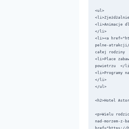
<ul>

<li>Zjeżdżalni
<li>Animacje dl
</li>

<li><a href="h
pelne-atrakcji
całej rodziny  
<li>Place zabaw
powietrzu  </li
<li>Programy na
</li>

</ul>

<h2>Hotel Astor
<p>Wielu rodzi
nad-morzem-z-b
href="https://