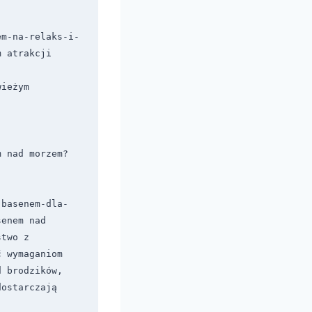
em-na-relaks-i-
atrakcji  
ieżym 
m nad morzem?
-basenem-dla-
enem nad 
two z 
 wymaganiom 
 brodzików, 
ostarczają 