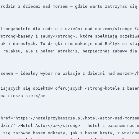
 rodzin z dziećmi nad morzem – gdzie warto zatrzymać się
strong>hotele dla rodzin z dziećmi nad morzem</strong> łą
<strong>baseny i sauny</strong>, które spełniają oczekiwa
jak i dorosłych. To dzięki nim wakacje nad Bałtykiem staj
o relaksu, ale i pełnej atrakcji, bezpiecznej zabawy dla
senem – idealny wybór na wakacje z dziećmi nad morzem</h
niających się obiektów oferujących <strong>hotele z basen
mą cieszą się:</p>

 href="https://hotelprzybaszcie.pl/hotel-astor-nad-morze
dzin/" >Hotel Astor</a></strong> – hotel z basenem nad m
e się zarówno basen odkryty, jak i basen kryty, z wieloma