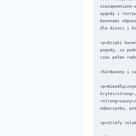
niezapomniane-
wygody i rozry
basenami odpow
dla dzieci i ko
<p>Dzięki base
pogody, co pod
czas pełen rado
<h2>Baseny i s
<p>Nieodłącznym
kryte</strong>,
<strong>sauny</
odpoczynku, pod
<p>Strefy relak