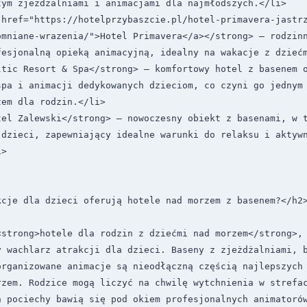
ym zjeżdżalniami i animacjami dla najmłodszych.</li>

 href="https://hotelprzybaszcie.pl/hotel-primavera-jastr
omniane-wrazenia/">Hotel Primavera</a></strong> – rodzinn
esjonalną opieką animacyjną, idealny na wakacje z dziećm
ltic Resort & Spa</strong> – komfortowy hotel z basenem o
spa i animacji dedykowanych dzieciom, co czyni go jednym 
em dla rodzin.</li>

tel Zalewski</strong> – nowoczesny obiekt z basenami, w t
dzieci, zapewniający idealne warunki do relaksu i aktywn
>

cje dla dzieci oferują hotele nad morzem z basenem?</h2>
<strong>hotele dla rodzin z dziećmi nad morzem</strong>, 
 wachlarz atrakcji dla dzieci. Baseny z zjeżdżalniami, b
rganizowane animacje są nieodłączną częścią najlepszych 
rzem. Rodzice mogą liczyć na chwilę wytchnienia w strefac
 pociechy bawią się pod okiem profesjonalnych animatorów