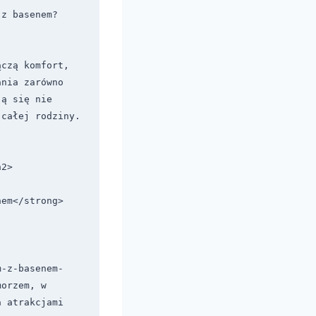
 z basenem?
czą komfort, 
nia zarówno 
ą się nie 
 całej rodziny.
2>

em</strong> 
m-z-basenem-
orzem, w 
 atrakcjami 