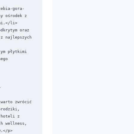
zebia-gora-
y ośrodek z 
i.</li>

dkrytym oraz 
z najlepszych 
ym płytkimi 
ego 


warto zwrócić 
rodziki, 
hoteli z 
h wellness, 
.</p>
