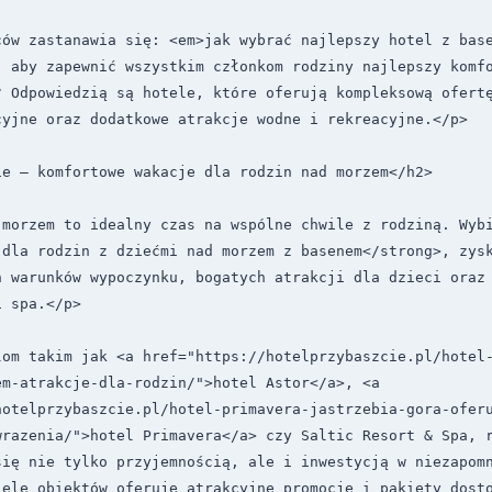
ców zastanawia się: <em>jak wybrać najlepszy hotel z base
 aby zapewnić wszystkim członkom rodziny najlepszy komfo
? Odpowiedzią są hotele, które oferują kompleksową ofertę
yjne oraz dodatkowe atrakcje wodne i rekreacyjne.</p>

e – komfortowe wakacje dla rodzin nad morzem</h2>

morzem to idealny czas na wspólne chwile z rodziną. Wybi
 dla rodzin z dziećmi nad morzem z basenem</strong>, zysk
h warunków wypoczynku, bogatych atrakcji dla dzieci oraz 
 spa.</p>

lom takim jak <a href="https://hotelprzybaszcie.pl/hotel
m-atrakcje-dla-rodzin/">hotel Astor</a>, <a 
hotelprzybaszcie.pl/hotel-primavera-jastrzebia-gora-ofer
razenia/">hotel Primavera</a> czy Saltic Resort & Spa, r
ię nie tylko przyjemnością, ale i inwestycją w niezapomn
iele obiektów oferuje atrakcyjne promocje i pakiety dosto