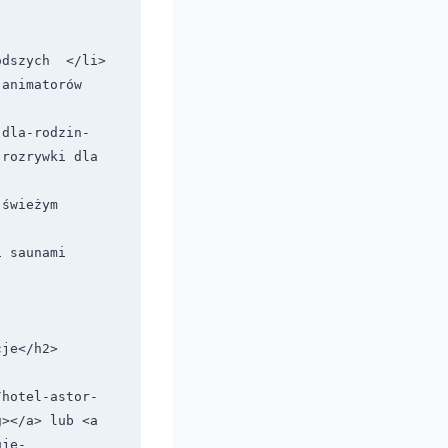
dszych  </li>

nimatorów  
-dla-rodzin-
rozrywki dla 
świeżym 
saunami  
je</h2>

/hotel-astor-
></a> lub <a 
uje-