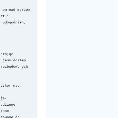
nem nad morzem 
rt i 
 udogodnień, 
erając 
ujemy dostęp 
rozbudowanych 
-astor-nad-
uje-
odzinne 
iane 
sowane do 