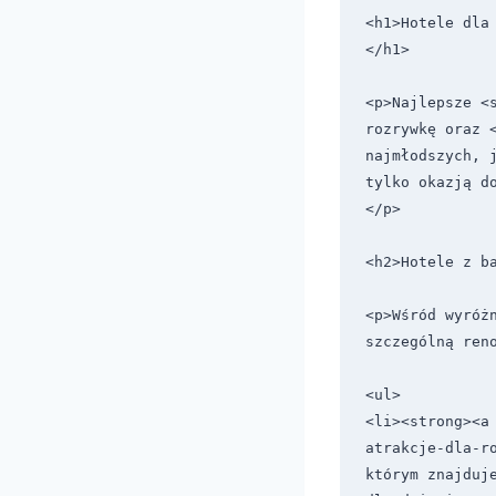
<h1>Hotele dla
</h1>

<p>Najlepsze <
rozrywkę oraz 
najmłodszych, 
tylko okazją d
</p>

<h2>Hotele z ba
<p>Wśród wyróż
szczególną reno
<ul>

<li><strong><a
atrakcje-dla-ro
którym znajduj