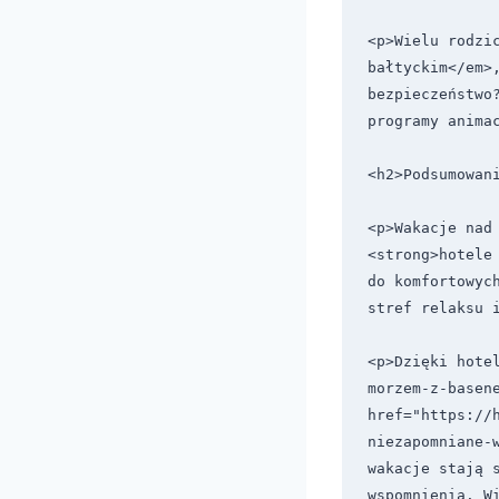
<p>Wielu rodzi
bałtyckim</em>,
bezpieczeństwo
programy animac
<h2>Podsumowani
<p>Wakacje nad 
<strong>hotele
do komfortowyc
stref relaksu i
<p>Dzięki hote
morzem-z-basene
href="https://
niezapomniane-w
wakacje stają s
wspomnienia. W