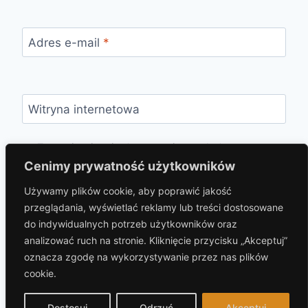
Adres e-mail
*
Witryna internetowa
Zapamiętaj moje dane w tej przeglądarce
podczas pisania kolejnych komentarzy.
Cenimy prywatność użytkowników
Używamy plików cookie, aby poprawić jakość
przeglądania, wyświetlać reklamy lub treści dostosowane
do indywidualnych potrzeb użytkowników oraz
analizować ruch na stronie. Kliknięcie przycisku „Akceptuj”
oznacza zgodę na wykorzystywanie przez nas plików
cookie.
© 2026 hotelprzybaszcie.pl Motyw WordPress,
autor:
Kadence WP
Dostosuj
Odrzuć
Akceptuj