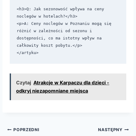
<h3>Q: Jak sezonowość wpływa na ceny 
noclegów w hotelach?</h3>

<p>A: Ceny noclegów w Poznaniu mogą się 
różnić w zależności od sezonu i 
dostępności, co ma istotny wpływ na 
całkowity koszt pobytu.</p>

Czytaj
Atrakcje w Karpaczu dla dzieci -
odkryj niezapomniane miejsca
Nawigacja
POPRZEDNI
NASTĘPNY