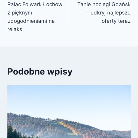
Pałac Folwark Łochów
Tanie noclegi Gdańsk
wpisu
z pięknymi
– odkryj najlepsze
udogodnieniami na
oferty teraz
relaks
Podobne wpisy