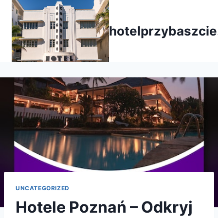
Przejdź
do
hotelprzybaszcie
treści
UNCATEGORIZED
Hotele Poznań – Odkryj