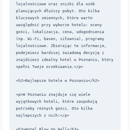
lojalnościowe oraz zniżki dla osób 
planujących dłuższy pobyt. Oto kilka 
kluczowych zmiennych, które warto 
uwzględnić przy wyborze hotelu: oceny 
gości, lokalizacja, cena, udogodnienia 
(np. Wi-Fi, basen, siłownia), programy 
lojalnościowe. Zbierając te informacje, 
podejmiesz bardziej świadomą decyzję i 
znajdziesz idealny hotel w Poznaniu, który 
spełni Twoje oczekiwania.</p>

<h2>Najlepsze hotele w Poznaniu</h2>

<p>W Poznaniu znajduje się wiele 
wyjątkowych hoteli, które zaspokoją 
potrzeby różnych gości. Oto kilka 
najlepszych z nich:</p>

<h3>Hotel Blow Up Hall</h3>
