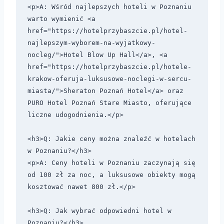
<p>A: Wśród najlepszych hoteli w Poznaniu 
warto wymienić <a 
href="https://hotelprzybaszcie.pl/hotel-
najlepszym-wyborem-na-wyjatkowy-
nocleg/">Hotel Blow Up Hall</a>, <a 
href="https://hotelprzybaszcie.pl/hotele-
krakow-oferuja-luksusowe-noclegi-w-sercu-
miasta/">Sheraton Poznań Hotel</a> oraz 
PURO Hotel Poznań Stare Miasto, oferujące 
liczne udogodnienia.</p>

<h3>Q: Jakie ceny można znaleźć w hotelach 
w Poznaniu?</h3>

<p>A: Ceny hoteli w Poznaniu zaczynają się 
od 100 zł za noc, a luksusowe obiekty mogą 
kosztować nawet 800 zł.</p>

<h3>Q: Jak wybrać odpowiedni hotel w 
Poznaniu?</h3>
