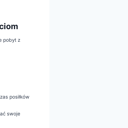
eciom
e pobyt z
zas posiłków
jać swoje