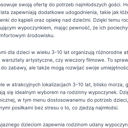
tosowuje swoją ofertę do potrzeb najmłodszych gości. H
lata zapewniają dodatkowe udogodnienia, takie jak łó
enki do kąpieli oraz opiekę nad dziećmi. Dzięki temu r
ksującym wypoczynkiem, mając pewność, że ich pociechy
omfortowym środowisku.
mi dla dzieci w wieku 3-10 lat organizują różnorodne atr
 warsztaty artystyczne, czy wieczory filmowe. To sprawi
 do zabawy, ale także mogą rozwijać swoje umiejętności
le w atrakcyjnych lokalizacjach 3-10 lat, blisko morza, g
tają się idealnym wyborem na rodzinny wypoczynek. Dzię
micznej, w tym menu dostosowanemu do potrzeb dzieci
nymi posiłkami bez stresu o to, co zjedzą najmłodsi.
zyjaznego dzieciom zapewnia rodzinom udany wypoczyn