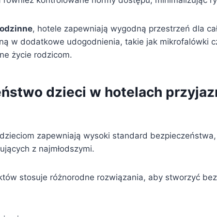
 również kontrolowane normy dostępu, minimalizując 
rodzinne
, hotele zapewniają wygodną przestrzeń dla cał
ą w dodatkowe udogodnienia, takie jak mikrofalówki cz
ne życie rodzicom.
ństwo dzieci w hotelach przyja
 dzieciom zapewniają wysoki standard bezpieczeństwa, 
żujących z najmłodszymi.
ektów stosuje różnorodne rozwiązania, aby stworzyć be