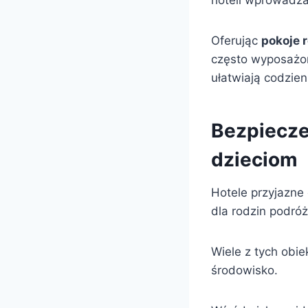
hoteli wprowadza
Oferując
pokoje 
często wyposażon
ułatwiają codzien
Bezpiecze
dzieciom
Hotele przyjazne
dla rodzin podró
Wiele z tych obi
środowisko.