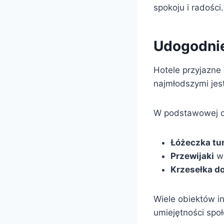
spokoju i radości.
Udogodnie
Hotele przyjazne 
najmłodszymi jes
W podstawowej ofe
Łóżeczka tu
Przewijaki
w 
Krzesełka d
Wiele obiektów i
umiejętności spo