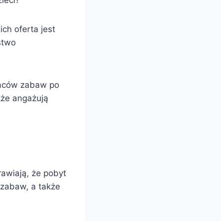
ieci?
ich oferta jest
stwo
placów zabaw po
kże angażują
rawiają, że pobyt
 zabaw, a także