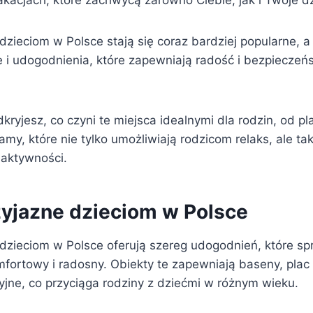
kacjach, które zachwycą zarówno Ciebie, jak i Twoje dz
dzieciom w Polsce stają się coraz bardziej popularne, a 
e i udogodnienia, które zapewniają radość i bezpieczeń
kryjesz, co czyni te miejsca idealnymi dla rodzin, od 
my, które nie tylko umożliwiają rodzicom relaks, ale ta
 aktywności.
zyjazne dzieciom w Polsce
 dzieciom w Polsce oferują szereg udogodnień, które sp
mfortowy i radosny. Obiekty te zapewniają baseny, plac
jne, co przyciąga rodziny z dziećmi w różnym wieku.