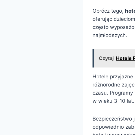
Oprócz tego,
hot
oferując dziecio
często wyposażone
najmłodszych.
Czytaj
Hotele 
Hotele przyjazne
różnorodne zajęc
czasu. Programy 
w wieku 3-10 lat.
Bezpieczeństwo j
odpowiednio zabe