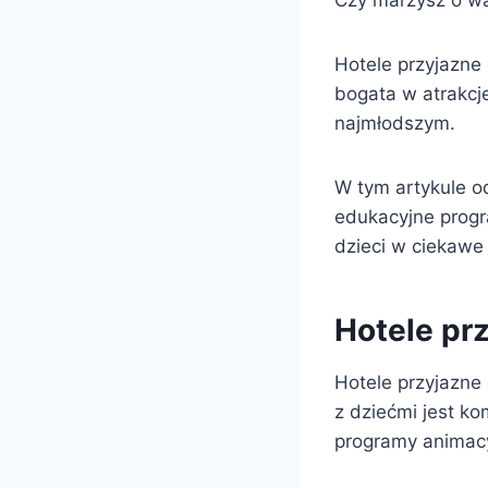
Czy marzysz o wa
Hotele przyjazne 
bogata w atrakcj
najmłodszym.
W tym artykule od
edukacyjne progra
dzieci w ciekawe
Hotele pr
Hotele przyjazne
z dziećmi jest ko
programy animacy