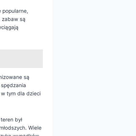
 popularne,
e zabaw są
yciągają
anizowane są
y spędzania
w tym dla dzieci
teren był
młodszych. Wiele