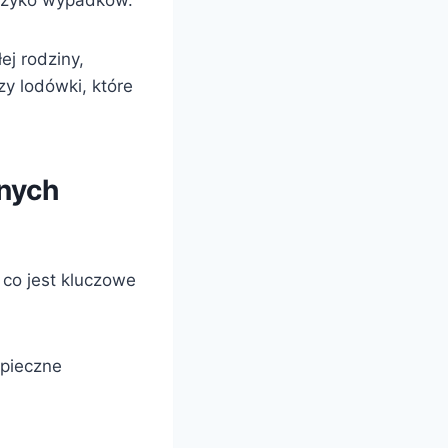
ryzyko wypadków.
ej rodziny,
y lodówki, które
znych
co jest kluczowe
zpieczne