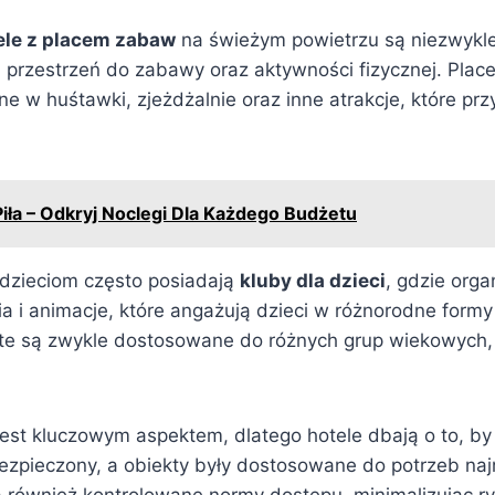
ele z placem zabaw
na świeżym powietrzu są niezwykle
m przestrzeń do zabawy oraz aktywności fizycznej. Plac
 w huśtawki, zjeżdżalnie oraz inne atrakcje, które prz
Piła – Odkryj Noclegi Dla Każdego Budżetu
 dzieciom często posiadają
kluby dla dzieci
, gdzie org
ia i animacje, które angażują dzieci w różnorodne form
te są zwykle dostosowane do różnych grup wiekowych, 
est kluczowym aspektem, dlatego hotele dbają o to, by 
zpieczony, a obiekty były dostosowane do potrzeb naj