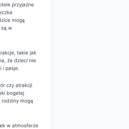
otele przyjazne
żeczka
odzice mogą
 są w
akcje, takie jak
a, że dzieci nie
 i pasje.
ór czy atrakcji
ki bogatej
, rodziny mogą
ek w atmosferze