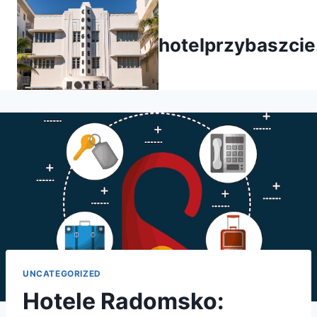
Przejdź
do
hotelprzybaszcie
treści
UNCATEGORIZED
Hotele Radomsko: