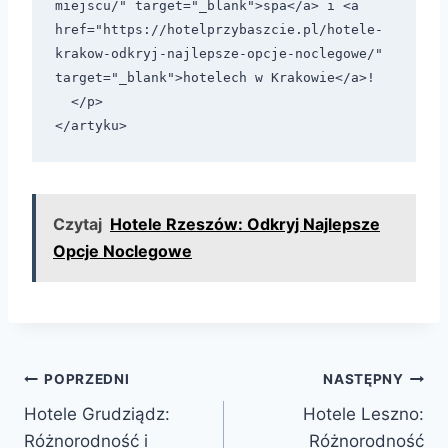
miejscu/" target="_blank">spa</a> i <a 
href="https://hotelprzybaszcie.pl/hotele-
krakow-odkryj-najlepsze-opcje-noclegowe/" 
target="_blank">hotelech w Krakowie</a>!

  </p>

Czytaj
Hotele Rzeszów: Odkryj Najlepsze
Opcje Noclegowe
Nawigacja
POPRZEDNI
NASTĘPNY
Hotele Grudziądz:
Hotele Leszno:
wpisu
Różnorodność i
Różnorodność