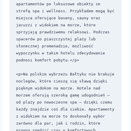
apartamentów po luksusowe obiekty ze 
strefą spa i wellness. Przykładem mogą być 
miejsca oferujące baseny, sauny oraz 
jacuzzi z widokiem na morze, które 
sprzyjają prawdziwemu relaksowi. Podczas 
spacerów po piaszczystej plaży lub 
słonecznej promenadzie, możliwość 
wypoczynku w takim hotelu zdecydowanie 
podnosi komfort pobytu.</p>

<p>Na polskim wybrzeżu Bałtyku nie brakuje 
noclegów, które cieszą się sławą dzięki 
pięknym widokom na morze. Hotele nad 
morzem oferują szeroką gamę udogodnień – 
od plaży po nowoczesne spa – dzięki czemu 
każdy znajdzie coś dla siebie. Apartamenty 
z widokiem na morze to doskonały wybór 
zarówno dla par, jak i rodzin, które 
pragną spędzić czas w komfortowych 