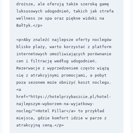
droższe, ale oferują także szeroką gamę 
luksusowych udogodnień, takich jak strefa 
wellness ze spa oraz piękne widoki na 
Bałtyk.</p>

<p>Aby znaleźć najlepsze oferty noclegów 
blisko plaży, warto korzystać z platform 
internetowych umożliwiających porównanie 
cen i filtrację według udogodnień. 
Rezerwacje z wyprzedzeniem często wiążą 
się z atrakcyjnymi promocjami, a pobyt 
poza sezonem może obniżyć koszt noclegu. 
<a 
href="https://hotelprzybaszcie.pl/hotel-
najlepszym-wyborzem-na-wyjatkowy-
nocleg/">Hotel Pillar</a> to przykład 
miejsca, gdzie komfort idzie w parze z 
atrakcyjną ceną.</p>
