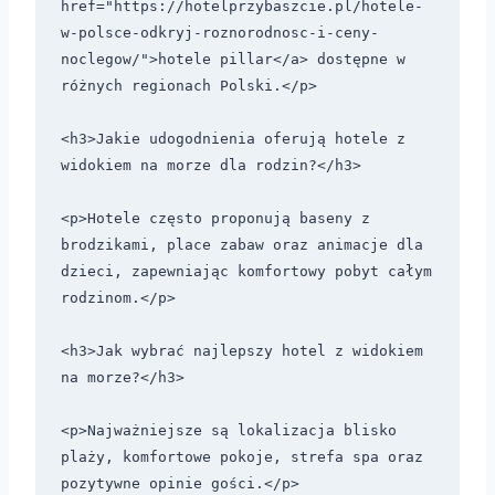
href="https://hotelprzybaszcie.pl/hotele-
w-polsce-odkryj-roznorodnosc-i-ceny-
noclegow/">hotele pillar</a> dostępne w 
różnych regionach Polski.</p>

<h3>Jakie udogodnienia oferują hotele z 
widokiem na morze dla rodzin?</h3>

<p>Hotele często proponują baseny z 
brodzikami, place zabaw oraz animacje dla 
dzieci, zapewniając komfortowy pobyt całym 
rodzinom.</p>

<h3>Jak wybrać najlepszy hotel z widokiem 
na morze?</h3>

<p>Najważniejsze są lokalizacja blisko 
plaży, komfortowe pokoje, strefa spa oraz 
pozytywne opinie gości.</p>
