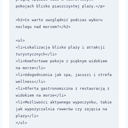
pokojach blisko piaszczystej plaży.</p>

<h2>Co warto uwzględnić podczas wyboru 
noclegu nad morzem?</h2>

<ul>

<li>Lokalizacja blisko plaży i atrakcji 
turystycznych</li>

<li>Komfortowe pokoje z pięknym widokiem 
na morze</li>

<li>Udogodnienia jak spa, jacuzzi i strefa 
wellness</li>

<li>Oferta gastronomiczna z restauracją z 
widokiem na morze</li>

<li>Możliwości aktywnego wypoczynku, takie 
jak wypożyczalnia rowerów czy zajęcia na 
plaży</li>

</ul>
