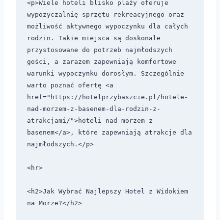
<p>Wiele hoteli blisko plaży oferuje 
wypożyczalnię sprzętu rekreacyjnego oraz 
możliwość aktywnego wypoczynku dla całych 
rodzin. Takie miejsca są doskonale 
przystosowane do potrzeb najmłodszych 
gości, a zarazem zapewniają komfortowe 
warunki wypoczynku dorosłym. Szczególnie 
warto poznać ofertę <a 
href="https://hotelprzybaszcie.pl/hotele-
nad-morzem-z-basenem-dla-rodzin-z-
atrakcjami/">hoteli nad morzem z 
basenem</a>, które zapewniają atrakcje dla 
najmłodszych.</p>

<hr>

<h2>Jak Wybrać Najlepszy Hotel z Widokiem 
na Morze?</h2>
