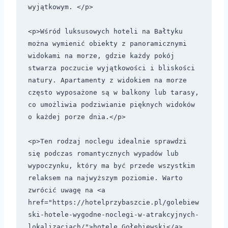
wyjątkowym. </p>

<p>Wśród luksusowych hoteli na Bałtyku 
można wymienić obiekty z panoramicznymi 
widokami na morze, gdzie każdy pokój 
stwarza poczucie wyjątkowości i bliskości 
natury. Apartamenty z widokiem na morze 
często wyposażone są w balkony lub tarasy, 
co umożliwia podziwianie pięknych widoków 
o każdej porze dnia.</p>

<p>Ten rodzaj noclegu idealnie sprawdzi 
się podczas romantycznych wypadów lub 
wypoczynku, który ma być przede wszystkim 
relaksem na najwyższym poziomie. Warto 
zwrócić uwagę na <a 
href="https://hotelprzybaszcie.pl/golebiew
ski-hotele-wygodne-noclegi-w-atrakcyjnych-
lokalizacjach/">hotele Gołębiewski</a>, 