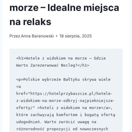
morze – Idealne miejsca
na relaks
Przez
Anna Baranowski
18 sierpnia, 2025
<h1>Hotele z widokiem na morze – Gdzie 
Warto Zarezerwować Nocleg?</h1>

<p>Polskie wybrzeże Bałtyku skrywa wiele 
<a 
href="https://hotelprzybaszcie.pl/hotele-
z-widokiem-na-morze-odkryj-najpiekniejsze-
oferty/" >hoteli z widokiem na morze</a>, 
które zachwycają komfortem i bogatą ofertą 
udogodnień. Warto zwrócić uwagę na 
różnorodność propozycji od nowoczesnych 