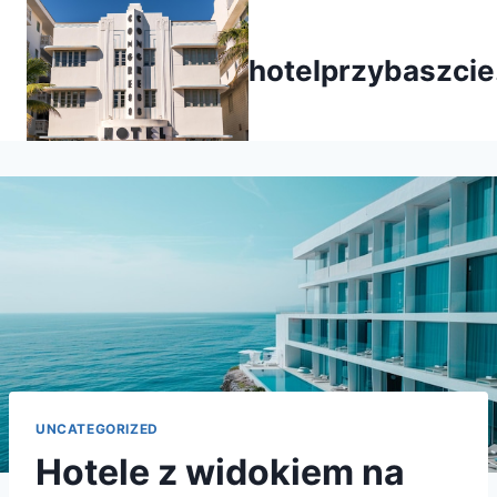
Przejdź
do
hotelprzybaszcie
treści
UNCATEGORIZED
Hotele z widokiem na