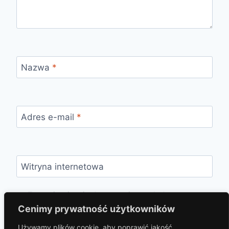
Nazwa
*
Adres e-mail
*
Witryna internetowa
Zapamiętaj moje dane w tej przeglądarce
podczas pisania kolejnych komentarzy.
Cenimy prywatność użytkowników
Używamy plików cookie, aby poprawić jakość