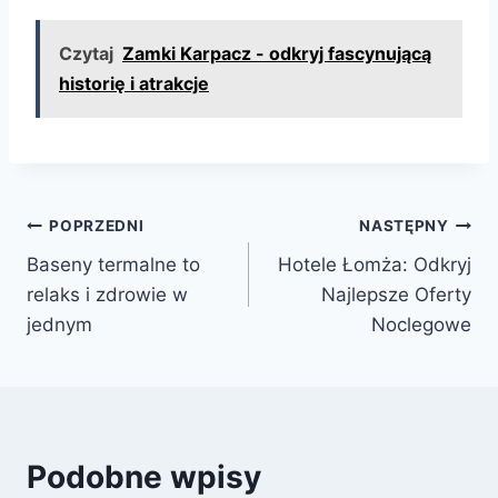
Czytaj
Zamki Karpacz - odkryj fascynującą
historię i atrakcje
Nawigacja
POPRZEDNI
NASTĘPNY
Baseny termalne to
Hotele Łomża: Odkryj
wpisu
relaks i zdrowie w
Najlepsze Oferty
jednym
Noclegowe
Podobne wpisy