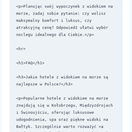
<p>Planując swój wypoczynek z widokiem na 
morze, zadaj sobie pytanie: czy wolisz 
maksymalny komfort i luksus, czy 
atrakcyjną cenę? Odpowiedź ułatwi wybór 
noclegu idealnego dla Ciebie.</p>

<hr>

<h1>FAQ</h1>

<h3>Jakie hotele z widokiem na morze są 
najlepsze w Polsce?</h3>

<p>Popularne hotele z widokiem na morze 
znajdują się w Kołobrzegu, Międzyzdrojach 
i Świnoujściu, oferując luksusowe 
udogodnienia, spa oraz piękne widoki na 
Bałtyk. Szczególnie warto rozważyć <a 