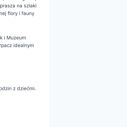
prasza na szlaki
j flory i fauny
ak i Muzeum
rpacz idealnym
odzin z dziećmi.