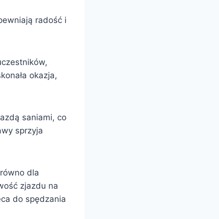
apewniają radość i
uczestników,
skonała okazja,
 jazdą saniami, co
awy sprzyja
arówno dla
iwość zjazdu na
ęca do spędzania