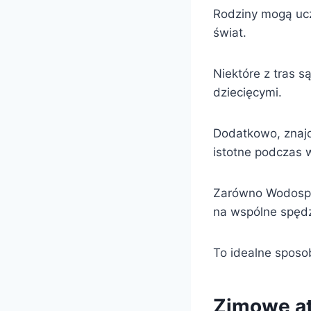
Rodziny mogą uczy
świat.
Niektóre z tras 
dziecięcymi.
Dodatkowo, znajdu
istotne podczas 
Zarówno Wodospad
na wspólne spędz
To idealne sposob
Zimowe at