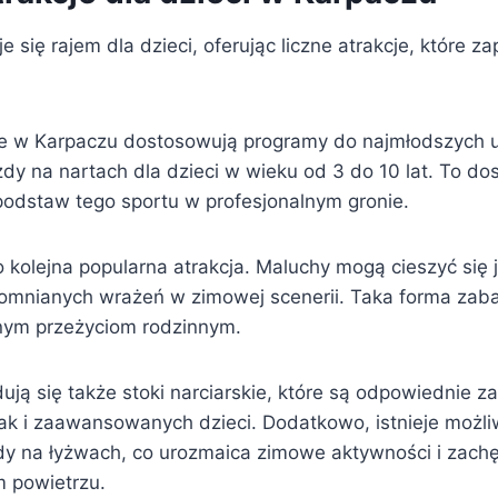
e się rajem dla dzieci, oferując liczne atrakcje, które z
kie w Karpaczu dostosowują programy do najmłodszych 
azdy na nartach dla dzieci w wieku od 3 do 10 lat. To do
podstaw tego sportu w profesjonalnym gronie.
 to kolejna popularna atrakcja. Maluchy mogą cieszyć się
omnianych wrażeń w zimowej scenerii. Taka forma zab
ólnym przeżyciom rodzinnym.
ją się także stoki narciarskie, które są odpowiednie z
jak i zaawansowanych dzieci. Dodatkowo, istnieje możl
dy na łyżwach, co urozmaica zimowe aktywności i zach
 powietrzu.