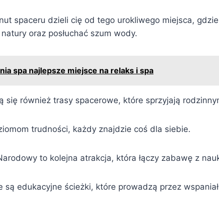
nut spaceru dzieli cię od tego urokliwego miejsca, gdzi
 natury oraz posłuchać szum wody.
nia spa najlepsze miejsce na relaks i spa
ją się również trasy spacerowe, które sprzyjają rodzin
ziomom trudności, każdy znajdzie coś dla siebie.
Narodowy to kolejna atrakcja, która łączy zabawę z nau
 są edukacyjne ścieżki, które prowadzą przez wspania