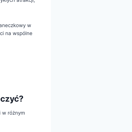
kłych atrakcji,
saneczkowy w
ci na wspólne
aczyć?
ci w różnym