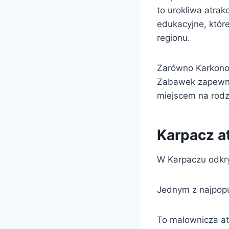
to urokliwa atrak
edukacyjne, które
regionu.
Zarówno Karkonos
Zabawek zapewnia
miejscem na rod
Karpacz at
W Karpaczu odkryj
Jednym z najpopu
To malownicza at