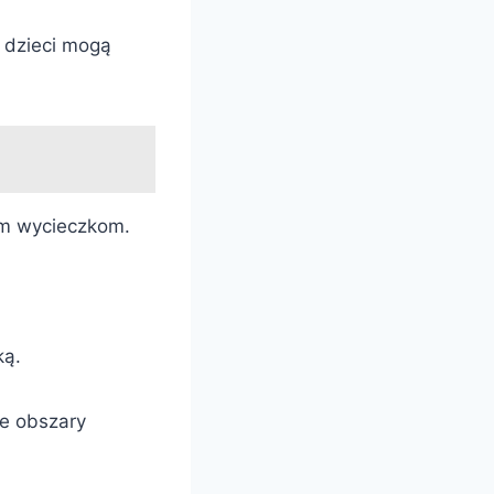
e dzieci mogą
nym wycieczkom.
ką.
łe obszary