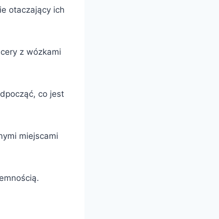
ie otaczający ich
acery z wózkami
odpocząć, co jest
nymi miejscami
jemnością.