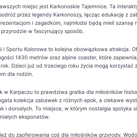
awszych miejsc jest Karkonoskie Tajemnice. Ta intera
 podróż przez legendy Karkonoszy, łącząc edukację z za
rezentacjom i zagadkom, najmłodsi będą mieli szansę 
 i przyrodzie w fascynujący sposób.
 i Sportu Kolorowa to kolejna obowiązkowa atrakcja. Ofe
gości 1430 metrów oraz alpine coaster, które zapewnia
 rok. Dzieci już od trzeciego roku życia mogą korzystać z 
ym dla rodzin.
 Karpaczu to prawdziwa gratka dla miłośników histori
bogata kolekcja zabawek z różnych epok, a ciekawe wys
ak i dorosłych. To miejsce, w którym nostalgia spotyka s
niałych eksponatów.
eż do zaoferowania coś dla miłośników przyrody. Wod