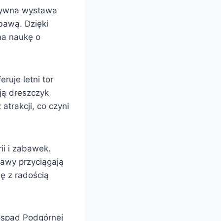
ktywna wystawa
bawą. Dzięki
na naukę o
ruje letni tor
ją dreszczyk
atrakcji, co czyni
i i zabawek.
tawy przyciągają
ię z radością
ospad Podgórnej