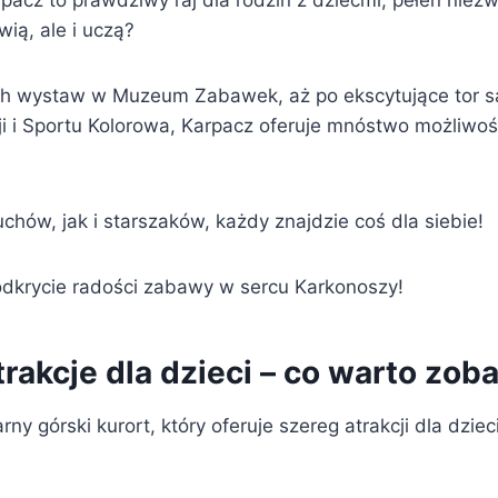
pacz to prawdziwy raj dla rodzin z dziećmi, pełen niezwy
wią, ale i uczą?
ch wystaw w Muzeum Zabawek, aż po ekscytujące tor 
i i Sportu Kolorowa, Karpacz oferuje mnóstwo możliwoś
hów, jak i starszaków, każdy znajdzie coś dla siebie!
 odkrycie radości zabawy w sercu Karkonoszy!
rakcje dla dzieci – co warto zob
rny górski kurort, który oferuje szereg atrakcji dla dzie