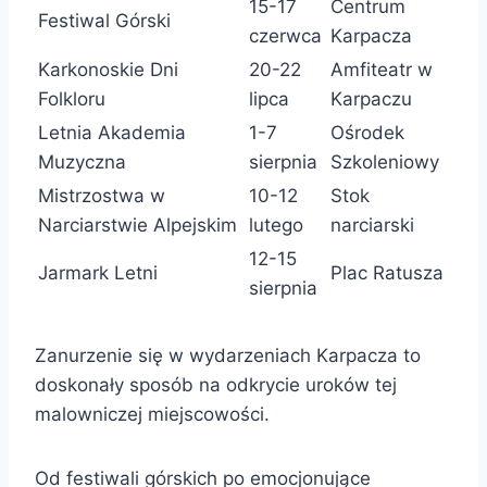
15-17
Centrum
Festiwal Górski
czerwca
Karpacza
Karkonoskie Dni
20-22
Amfiteatr w
Folkloru
lipca
Karpaczu
Letnia Akademia
1-7
Ośrodek
Muzyczna
sierpnia
Szkoleniowy
Mistrzostwa w
10-12
Stok
Narciarstwie Alpejskim
lutego
narciarski
12-15
Jarmark Letni
Plac Ratusza
sierpnia
Zanurzenie się w wydarzeniach Karpacza to
doskonały sposób na odkrycie uroków tej
malowniczej miejscowości.
Od festiwali górskich po emocjonujące