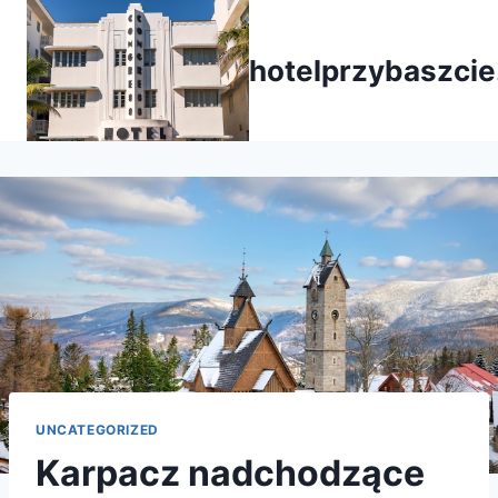
Przejdź
do
hotelprzybaszcie
treści
UNCATEGORIZED
Karpacz nadchodzące