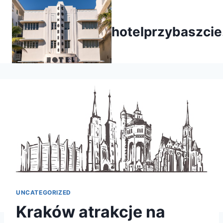
Przejdź
do
hotelprzybaszcie
treści
UNCATEGORIZED
Kraków atrakcje na