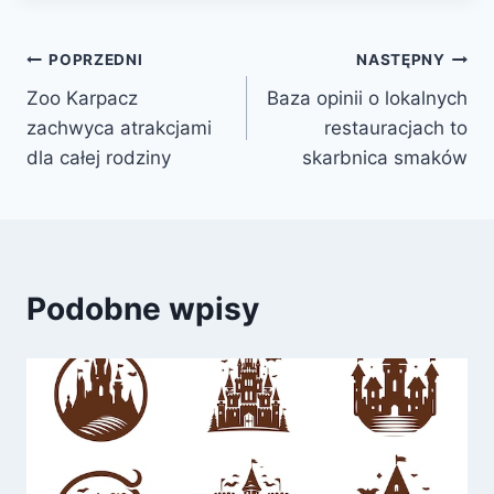
Nawigacja
POPRZEDNI
NASTĘPNY
Zoo Karpacz
Baza opinii o lokalnych
wpisu
zachwyca atrakcjami
restauracjach to
dla całej rodziny
skarbnica smaków
Podobne wpisy