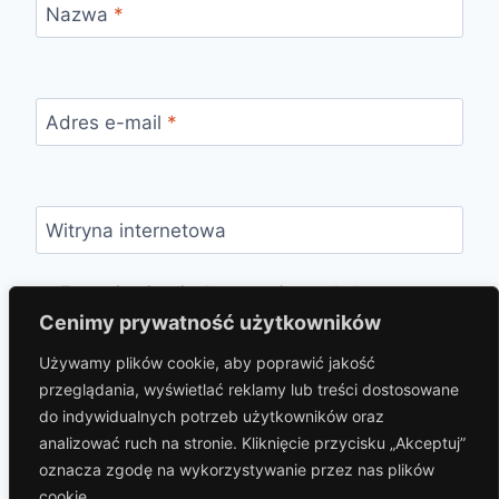
Nazwa
*
Adres e-mail
*
Witryna internetowa
Zapamiętaj moje dane w tej przeglądarce
podczas pisania kolejnych komentarzy.
Cenimy prywatność użytkowników
Używamy plików cookie, aby poprawić jakość
przeglądania, wyświetlać reklamy lub treści dostosowane
do indywidualnych potrzeb użytkowników oraz
analizować ruch na stronie. Kliknięcie przycisku „Akceptuj”
oznacza zgodę na wykorzystywanie przez nas plików
cookie.