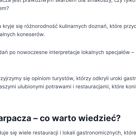
acza jest prawdziwym skarbem dla smakoszy, czy tylko
tem?
kryje się różnorodność kulinarnych doznań, które przyci
okalnych koneserów.
dań po nowoczesne interpretacje lokalnych specjałów – 
zyjrzymy się opiniom turystów, którzy odkryli uroki gas
naszymi ulubionymi potrawami i restauracjami, które kon
arpacza – co warto wiedzieć?
je się wiele restauracji i lokali gastronomicznych, któr