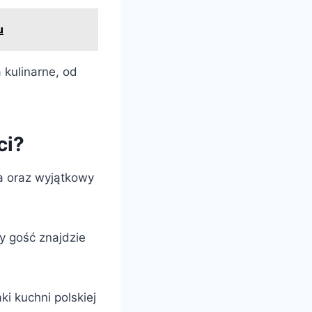
u
 kulinarne, od
ci?
a oraz wyjątkowy
y gość znajdzie
i kuchni polskiej