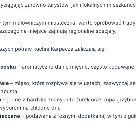
zyciągając zarówno turystów, jak i lokalnych mieszkańc
 tym malowniczym miasteczku, warto spróbować tradyc
j szczególne miejsce zajmują regionalne specjały.
szych potraw kuchni Karpacza zaliczają się:
łopsku
– aromatyczne danie mięsne, często podawane z
iwie
– mięso, które rozpływa się w ustach, zazwyczaj 
kapustą.
y
– jedne z bardziej znanych to żurek oraz zupa grzybow
wyborem na chłodne dni.
niaczane
– podawane z różnymi dodatkami, w tym z gu