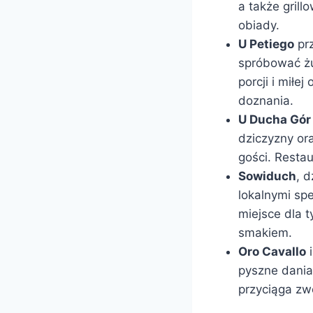
a także gril
obiady.
U Petiego
prz
spróbować żu
porcji i miłe
doznania.
U Ducha Gór
dziczyzny or
gości. Resta
Sowiduch
, 
lokalnymi spe
miejsce dla 
smakiem.
Oro Cavallo
pyszne dania,
przyciąga zw