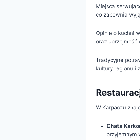
Miejsca serwujące
co zapewnia wyją
Opinie o kuchni w
oraz uprzejmość 
Tradycyjne potra
kultury regionu 
Restaurac
W Karpaczu znajdz
Chata Karko
przyjemnym w