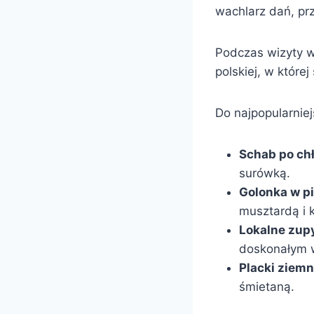
wachlarz dań, pr
Podczas wizyty w
polskiej, w które
Do najpopularniej
Schab po ch
surówką.
Golonka w p
musztardą i 
Lokalne zup
doskonałym 
Placki ziem
śmietaną.