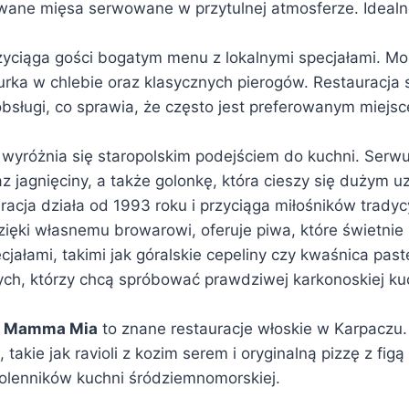
lowane mięsa serwowane w przytulnej atmosferze. Idealn
yciąga gości bogatym menu z lokalnymi specjałami. Mo
rka w chlebie oraz klasycznych pierogów. Restauracja 
j obsługi, co sprawia, że często jest preferowanym miejs
wyróżnia się staropolskim podejściem do kuchni. Serwu
az jagnięciny, a także golonkę, która cieszy się dużym
uracja działa od 1993 roku i przyciąga miłośników trad
dzięki własnemu browarowi, oferuje piwa, które świetnie
cjałami, takimi jak góralskie cepeliny czy kwaśnica past
tych, którzy chcą spróbować prawdziwej karkonoskiej ku
i
Mamma Mia
to znane restauracje włoskie w Karpaczu.
 takie jak ravioli z kozim serem i oryginalną pizzę z figą
olenników kuchni śródziemnomorskiej.