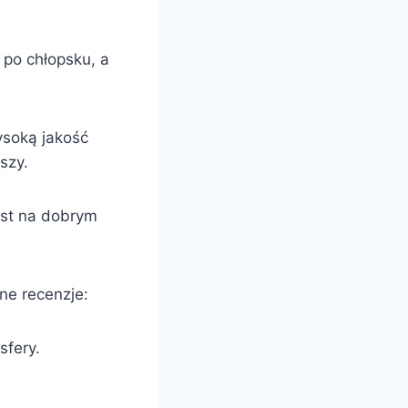
 po chłopsku, a
ysoką jakość
szy.
est na dobrym
ne recenzje:
sfery.