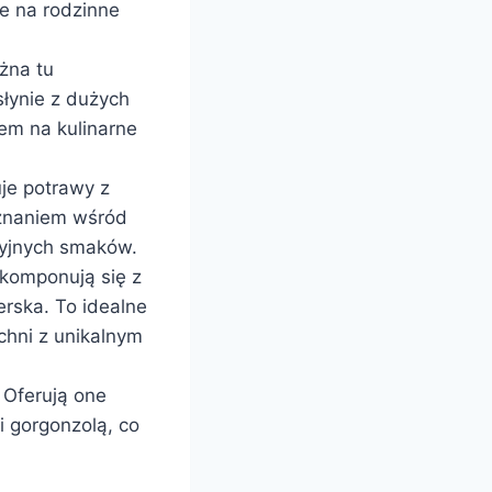
e na rodzinne
żna tu
słynie z dużych
cem na kulinarne
je potrawy z
 uznaniem wśród
ycyjnych smaków.
 komponują się z
erska. To idealne
chni z unikalnym
 Oferują one
 i gorgonzolą, co