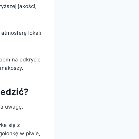
yższej jakości,
atmosferę lokali
obem na odkrycie
smakoszy.
iedzić?
 na uwagę.
ka się z
olonkę w piwie,