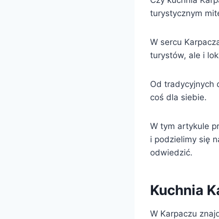
Czy kuchnia Karp
turystycznym mi
W sercu Karpacza 
turystów, ale i l
Od tradycyjnych 
coś dla siebie.
W tym artykule pr
i podzielimy się 
odwiedzić.
Kuchnia K
W Karpaczu znajdu