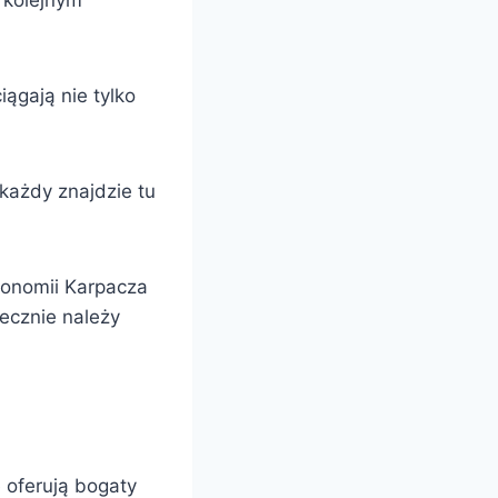
 kolejnym
ągają nie tylko
każdy znajdzie tu
tronomii Karpacza
iecznie należy
e oferują bogaty