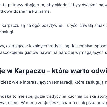
 te potrawy dbają o to, aby składniki były świeże i najw
tkowe doznania kulinarne.
 Karpaczu są na ogół pozytywne. Turyści chwalą smaki, 
obsługi.
wy, czerpiące z lokalnych tradycji, są doskonałym spos
i zaspokojenie gustów nawet najbardziej wymagających 
je w Karpaczu – które warto odw
iesz wiele interesujących restauracji, które zasługują
noska
to miejsce, gdzie tradycyjna kuchnia polska spoty
ystrojem. W menu znajdziesz schab po chłopsku oraz g