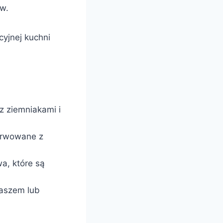
ów.
yjnej kuchni
 ziemniakami i
serwowane z
a, które są
laszem lub