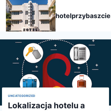
Przejdź
do
hotelprzybaszcie
treści
UNCATEGORIZED
Lokalizacja hotelu a