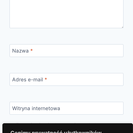
Nazwa
*
Adres e-mail
*
Witryna internetowa
Zapamiętaj moje dane w tej przeglądarce
podczas pisania kolejnych komentarzy.
Cenimy prywatność użytkowników