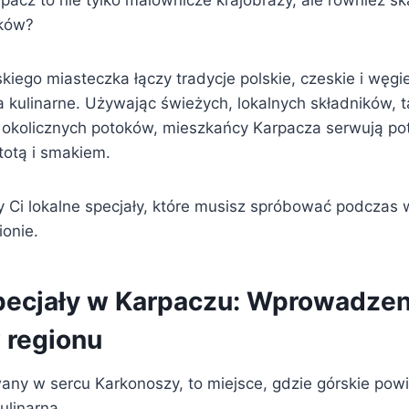
pacz to nie tylko malownicze krajobrazy, ale również sk
ków?
kiego miasteczka łączy tradycje polskie, czeskie i węgi
 kulinarne. Używając świeżych, lokalnych składników, t
 z okolicznych potoków, mieszkańcy Karpacza serwują po
totą i smakiem.
y Ci lokalne specjały, które musisz spróbować podczas 
onie.
pecjały w Karpaczu: Wprowadzen
 regionu
ny w sercu Karkonoszy, to miejsce, gdzie górskie powie
ulinarną.