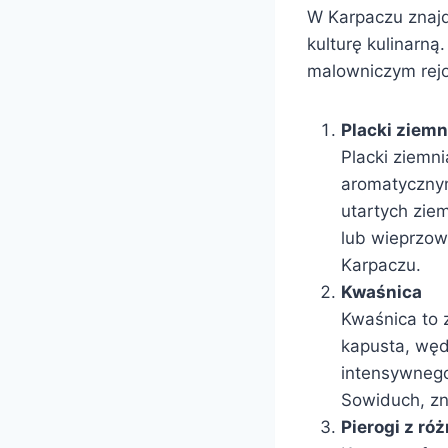
W Karpaczu znajdu
kulturę kulinarn
malowniczym rejo
Placki ziem
Placki ziemn
aromatycznym
utartych zie
lub wieprzow
Karpaczu.
Kwaśnica
Kwaśnica to z
kapusta, węd
intensywnego
Sowiduch, zn
Pierogi z ró