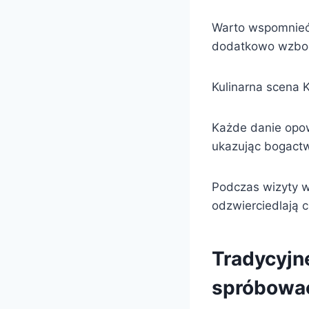
Warto wspomnieć,
dodatkowo wzbog
Kulinarna scena Ka
Każde danie opow
ukazując bogactw
Podczas wizyty w
odzwierciedlają c
Tradycyjn
spróbowa