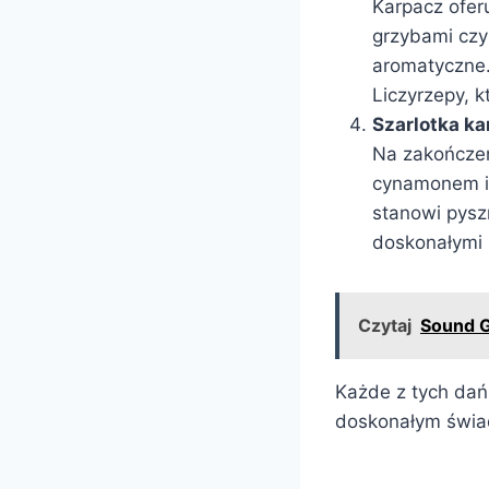
Karpacz ofer
grzybami czy 
aromatyczne.
Liczyrzepy, k
Szarlotka k
Na zakończeni
cynamonem i 
stanowi pyszn
doskonałymi 
Czytaj
Sound G
Każde z tych dań
doskonałym świade