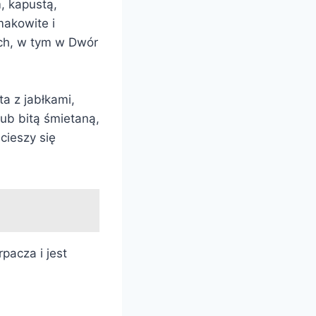
, kapustą,
makowite i
ach, w tym w Dwór
a z jabłkami,
ub bitą śmietaną,
cieszy się
pacza i jest