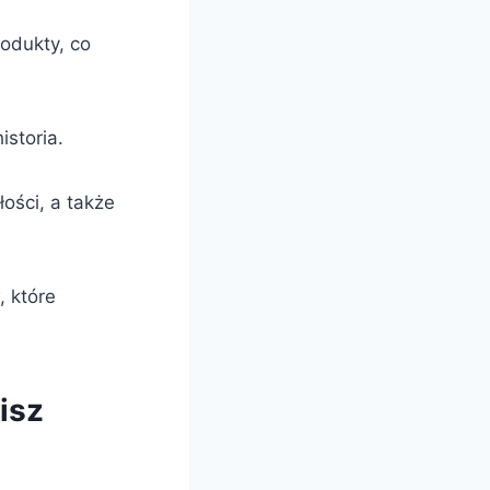
odukty, co
istoria.
ości, a także
 które
isz