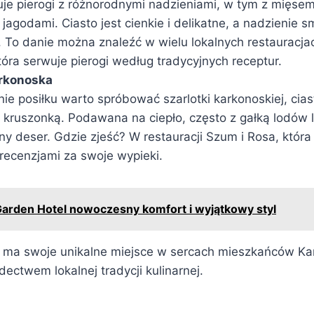
uje pierogi z różnorodnymi nadzieniami, w tym z mięsem
jagodami. Ciasto jest cienkie i delikatne, a nadzienie s
 To danie można znaleźć w wielu lokalnych restauracj
tóra serwuje pierogi według tradycyjnych receptur.
arkonoska
e posiłku warto spróbować szarlotki karkonoskiej, ciast
kruszonką. Podawana na ciepło, często z gałką lodów l
y deser. Gdzie zjeść? W restauracji Szum i Rosa, która 
recenzjami za swoje wypieki.
arden Hotel nowoczesny komfort i wyjątkowy styl
 ma swoje unikalne miejsce w sercach mieszkańców Kar
ctwem lokalnej tradycji kulinarnej.