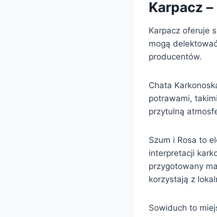
Karpacz – 
Karpacz oferuje s
mogą delektować 
producentów.
Chata Karkonoska 
potrawami, takimi
przytulną atmosfe
Szum i Rosa to e
interpretacji ka
przygotowany ma
korzystają z lok
Sowiduch to miej