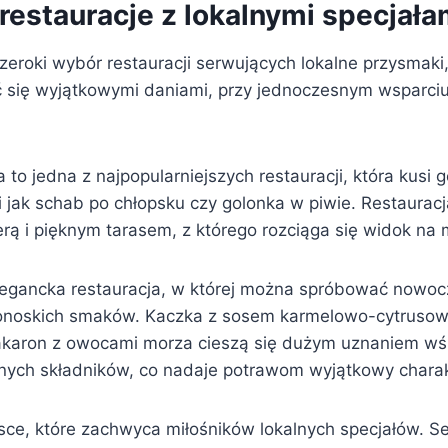
restauracje z lokalnymi specjała
zeroki wybór restauracji serwujących lokalne przysmaki,
się wyjątkowymi daniami, przy jednoczesnym wsparciu
to jedna z najpopularniejszych restauracji, która kusi g
 jak schab po chłopsku czy golonka w piwie. Restauracj
rą i pięknym tarasem, z którego rozciąga się widok na 
legancka restauracja, w której można spróbować nowo
rkonoskich smaków. Kaczka z sosem karmelowo-cytruso
karon z owocami morza cieszą się dużym uznaniem wśr
alnych składników, co nadaje potrawom wyjątkowy charak
sce, które zachwyca miłośników lokalnych specjałów. Se