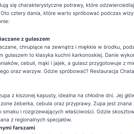
ją się charakterystyczne potrawy, które odzwierciedlaj
ą. Oto cztery dania, które warto spróbować podczas wiz
nie:
niaczane z gulaszem
iaczane, chrupiące na zewnątrz i miękkie w środku, po
 gulaszem to klasyka kuchni karkonoskiej. Danie wykon
mniaków, cebuli, mąki i jajek, a gulasz przygotowuje z 
ego oraz warzyw. Gdzie spróbować? Restauracja Chat
upa z kiszonej kapusty, idealna na chłodne dni. Jej głó
zone żeberka, cebula oraz przyprawy. Zupa jest znana
 smaku i rozgrzewających właściwości. Gdzie skoszto
ana z regionalnych specjałów.
żnymi farszami