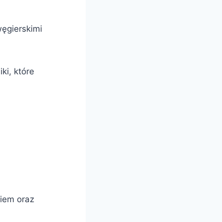
węgierskimi
ki, które
kiem oraz