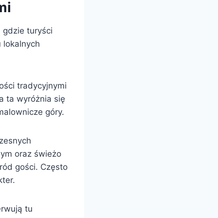
mi
 gdzie turyści
 lokalnych
ości tradycyjnymi
a ta wyróżnia się
malownicze góry.
czesnych
wym oraz świeżo
ód gości. Często
ter.
rwują tu