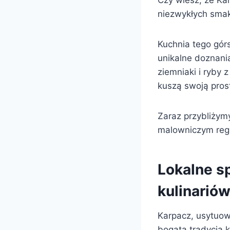
Czy wiesz, że Kar
niezwykłych sma
Kuchnia tego górs
unikalne doznania
ziemniaki i ryby
kuszą swoją pros
Zaraz przybliżym
malowniczym regi
Lokalne s
kulinariów
Karpacz, usytuowa
bogatą tradycją k