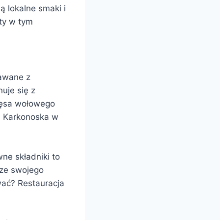
ą lokalne smaki i
yty w tym
dawane z
uje się z
mięsa wołowego
a Karkonoska w
wne składniki to
 ze swojego
wać? Restauracja