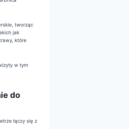
arbnica
erskie, tworząc
akich jak
trawy, które
wizyty w tym
ie do
trze łączy się z