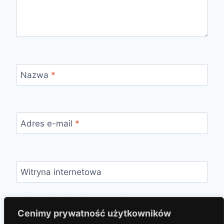
Nazwa
*
Adres e-mail
*
Witryna internetowa
Zapamiętaj moje dane w tej przeglądarce
podczas pisania kolejnych komentarzy.
Cenimy prywatność użytkowników