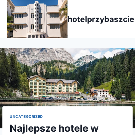
Przejdź
do
hotelprzybaszcie
treści
UNCATEGORIZED
Najlepsze hotele w