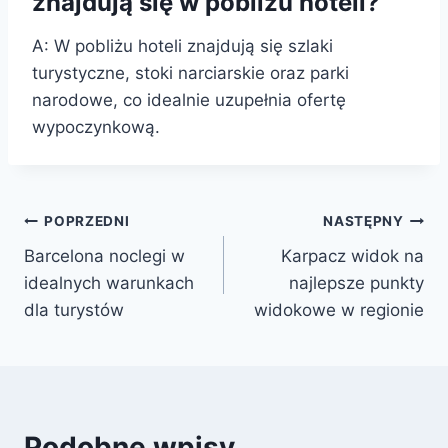
znajdują się w pobliżu hoteli?
A: W pobliżu hoteli znajdują się szlaki
turystyczne, stoki narciarskie oraz parki
narodowe, co idealnie uzupełnia ofertę
wypoczynkową.
Nawigacja
POPRZEDNI
NASTĘPNY
Barcelona noclegi w
Karpacz widok na
wpisu
idealnych warunkach
najlepsze punkty
dla turystów
widokowe w regionie
Podobne wpisy