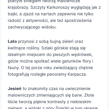
pokryte śniegiem tworzą malownicze
krajobrazy. Szczyty Karkonoszy wyglądają jak z
bajki, a zjazd na nartach zapewnia nie tylko
radość z aktywności, ale też spostrzeżenia
zachwycającego widoku.
Lato
przynosi z sobą bujną zieleń oraz
kwitnące rośliny. Szlaki górskie stają się
idealnym miejscem do pieszych wędrówek,
gdzie można spotkać wiele gatunków flory i
fauny. O tej porze roku zwiedzający chętnie
fotografują rozległe panoramy Karpacza.
Jesień
to znakomity czas na uwiecznienie
malowniczych zmieniających się barw. Złote
liście tworzą piękne kontrasty z niebieskim
niebem, a widoki z góry Śnieżki w tym okresie