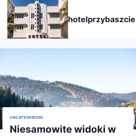
Przejdź
do
hotelprzybaszcie
treści
UNCATEGORIZED
Niesamowite widoki w