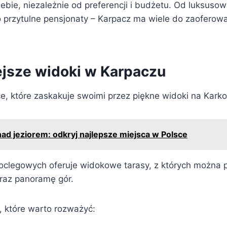
iebie, niezależnie od preferencji i budżetu. Od luksuso
przytulne pensjonaty – Karpacz ma wiele do zaoferow
ejsze widoki w Karpaczu
e, które zaskakuje swoimi przez piękne widoki na Karko
nad jeziorem: odkryj najlepsze miejsca w Polsce
oclegowych oferuje widokowe tarasy, z których można 
raz panoramę gór.
c, które warto rozważyć: