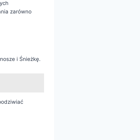
wych
ania zarówno
nosze i Śnieżkę.
podziwiać