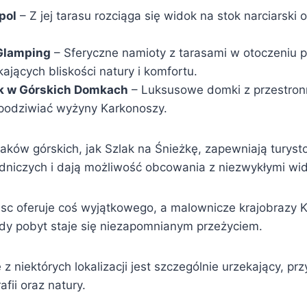
pol
– Z jej tarasu rozciąga się widok na stok narciarski 
Glamping
– Sferyczne namioty z tarasami w otoczeniu p
ających bliskości natury i komfortu.
k w Górskich Domkach
– Luksusowe domki z przestron
podziwiać wyżyny Karkonoszy.
laków górskich, jak Szlak na Śnieżkę, zapewniają turys
rodniczych i dają możliwość obcowania z niezwykłymi wi
jsc oferuje coś wyjątkowego, a malownicze krajobrazy 
żdy pobyt staje się niezapomnianym przeżyciem.
z niektórych lokalizacji jest szczególnie urzekający, prz
fii oraz natury.