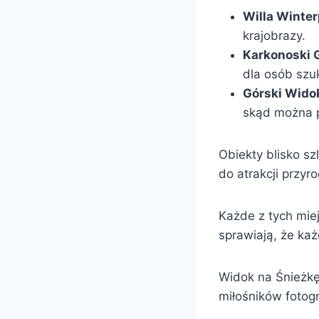
Willa Winter
krajobrazy.
Karkonoski 
dla osób szuk
Górski Wido
skąd można 
Obiekty blisko sz
do atrakcji przy
Każde z tych mie
sprawiają, że ka
Widok na Śnieżkę 
miłośników fotogra