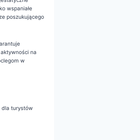
jestatyczne
lko wspaniałe
rze poszukującego
arantuje
i aktywności na
noclegom w
 dla turystów