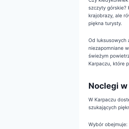
Czy kiedykolwiek
szczyty górskie? 
krajobrazy, ale 
piękna turysty.
Od luksusowych a
niezapomniane wi
świeżym powietrz
Karpaczu, które p
Noclegi w
W Karpaczu dostę
szukających pięk
Wybór obejmuje: