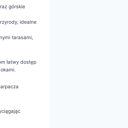
oraz górskie
rzyrody, idealne
nymi tarasami,
tom łatwy dostęp
dokami.
Karpacza
yciągając