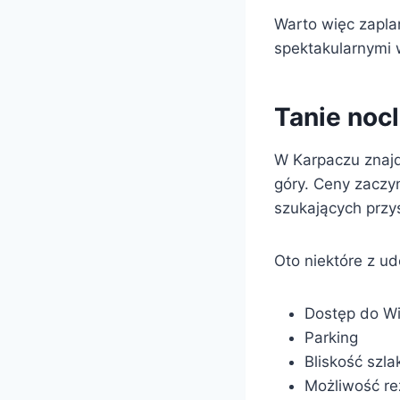
Warto więc zapla
spektakularnymi 
Tanie noc
W Karpaczu znajdu
góry. Ceny zaczyn
szukających przy
Oto niektóre z u
Dostęp do Wi
Parking
Bliskość szl
Możliwość re