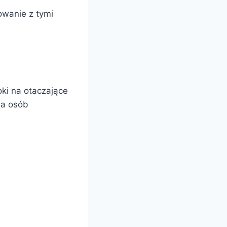
owanie z tymi
oki na otaczające
la osób