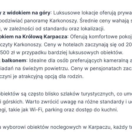
 z widokiem na góry
: Luksusowe lokacje oferują prywa
odziwiać panoramę Karkonoszy. Średnie ceny wahają s
, w zależności od standardu oraz lokalizacji.
dokiem na Królową Karpacza
: Oferują komfortowe poko
czyty Karkonoszy. Ceny w hotelach zaczynają się od 200
500 zł w przypadku bardziej luksusowych obiektów.
z balkonem
: Idealne dla osób preferujących kameralną 
iadań na świeżym powietrzu. Ceny w pensjonatach zacz
 czyni je atrakcyjną opcją dla rodzin.
obiektów są często blisko szlaków turystycznych, co um
ji górskich. Warto zwrócić uwagę na różne standardy i 
egi, takie jak Wi-Fi, parking oraz dostęp do kuchni.
u wyborowi obiektów noclegowych w Karpaczu, każdy t