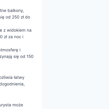
tne balkony,
ię od 250 zł do
je z widokiem na
 zł za noc i
atmosferę i
ynają się od 150
ożliwia łatwy
udogodnienia,
urysta może