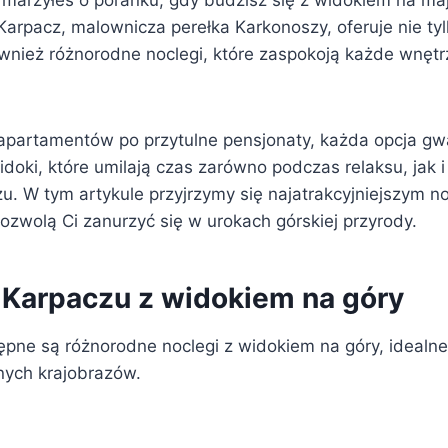
 marzyłeś o poranku, gdy budzisz się z widokiem na ma
Karpacz, malownicza perełka Karkonoszy, oferuje nie ty
również różnorodne noclegi, które zaspokoją każde wnęt
partamentów po przytulne pensjonaty, każda opcja gw
doki, które umilają czas zarówno podczas relaksu, jak 
u. W tym artykule przyjrzymy się najatrakcyjniejszym 
ozwolą Ci zanurzyć się w urokach górskiej przyrody.
 Karpaczu z widokiem na góry
pne są różnorodne noclegi z widokiem na góry, idealne
nych krajobrazów.