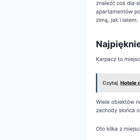
znaleźć coś dla s
apartamentów po 
zimą, jak i latem.
Najpiękni
Karpacz to miejsc
Czytaj
Hotele 
Wiele obiektów n
zachody słońca o
Oto kilka z miejs