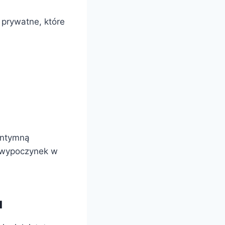
 prywatne, które
 intymną
a wypoczynek w
u