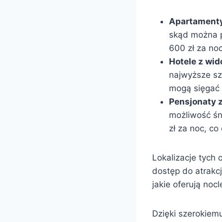
Apartamenty
skąd można p
600 zł za noc
Hotele z wi
najwyższe sz
mogą sięgać 
Pensjonaty 
możliwość śn
zł za noc, co
Lokalizacje tych 
dostęp do atrakc
jakie oferują nocl
Dzięki szerokiem