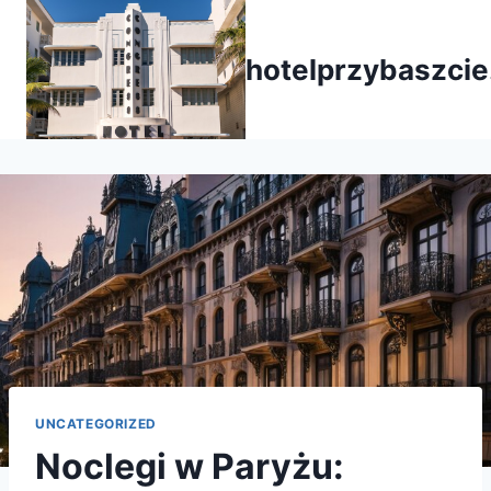
Przejdź
do
hotelprzybaszcie
treści
UNCATEGORIZED
Noclegi w Paryżu: