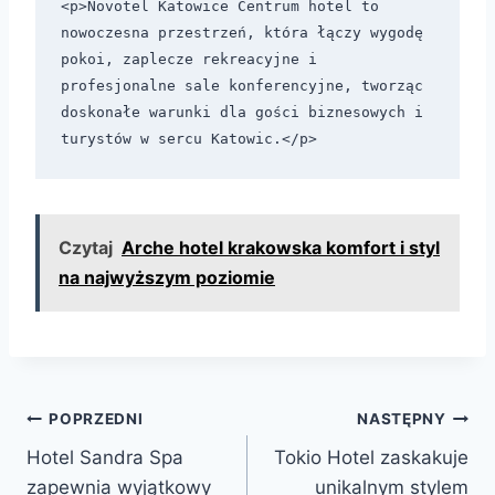
Czytaj
Arche hotel krakowska komfort i styl
na najwyższym poziomie
Nawigacja
POPRZEDNI
NASTĘPNY
Hotel Sandra Spa
Tokio Hotel zaskakuje
wpisu
zapewnia wyjątkowy
unikalnym stylem