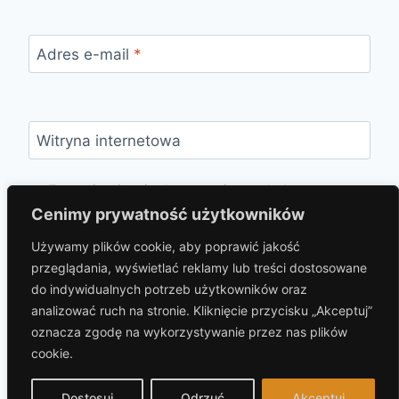
Adres e-mail
*
Witryna internetowa
Zapamiętaj moje dane w tej przeglądarce
podczas pisania kolejnych komentarzy.
Cenimy prywatność użytkowników
Używamy plików cookie, aby poprawić jakość
przeglądania, wyświetlać reklamy lub treści dostosowane
do indywidualnych potrzeb użytkowników oraz
analizować ruch na stronie. Kliknięcie przycisku „Akceptuj”
oznacza zgodę na wykorzystywanie przez nas plików
cookie.
© 2026 hotelprzybaszcie.pl Motyw WordPress,
autor:
Kadence WP
Dostosuj
Odrzuć
Akceptuj