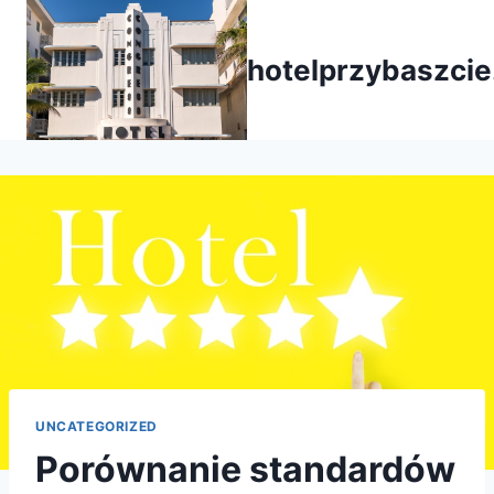
Przejdź
do
hotelprzybaszcie
treści
UNCATEGORIZED
Porównanie standardów