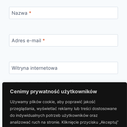
Nazwa
*
Adres e-mail
*
Witryna internetowa
Zapamiętaj moje dane w tej przeglądarce
podczas pisania kolejnych komentarzy.
Cenimy prywatność użytkowników
Używamy plików cookie, aby poprawić jakość
przeglądania, wyświetlać reklamy lub treści dostosowane
do indywidualnych potrzeb użytkowników oraz
analizować ruch na stronie. Kliknięcie przycisku „Akceptuj”