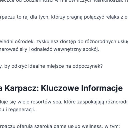
cieczce od codzienności w malowniczych Karkonoszach
paczu to raj dla tych, którzy pragną połączyć relaks z 
iedni ośrodek, zyskujesz dostęp do różnorodnych usług
erować siły i odnaleźć wewnętrzny spokój.
y, by odkryć idealne miejsce na odpoczynek?
a Karpacz: Kluczowe Informacje
uje się wiele resortów spa, które zaspokajają różnorod
u i regeneracji.
rpaczu oferują szeroką gamę usług wellness, w tym: