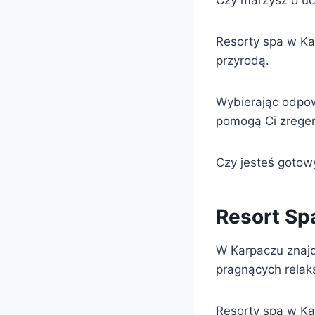
Czy marzysz o u
Resorty spa w Kar
przyrodą.
Wybierając odpow
pomogą Ci zregen
Czy jesteś gotow
Resort Sp
W Karpaczu znajd
pragnących relaks
Resorty spa w Ka