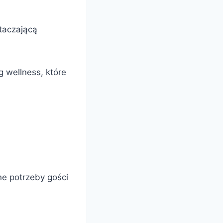
?
otaczającą
 wellness, które
ne potrzeby gości