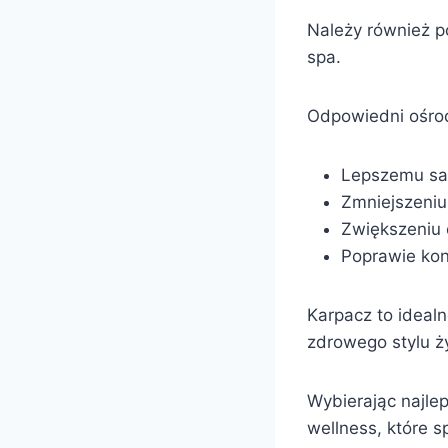
Należy również po
spa.
Odpowiedni ośrod
Lepszemu sa
Zmniejszeniu
Zwiększeniu e
Poprawie kond
Karpacz to idealn
zdrowego stylu ży
Wybierając najle
wellness, które sp