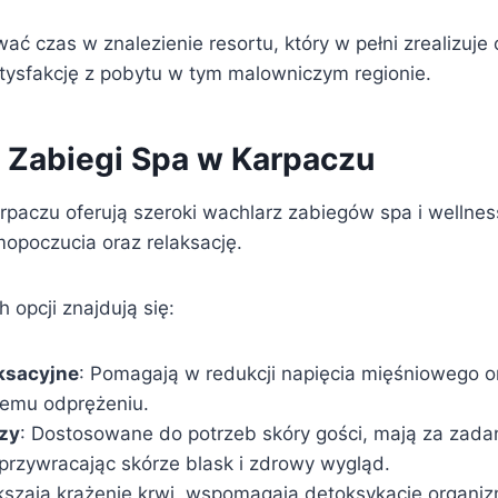
ć czas w znalezienie resortu, który w pełni zrealizuje
tysfakcję z pobytu w tym malowniczym regionie.
i Zabiegi Spa w Karpaczu
rpaczu oferują szeroki wachlarz zabiegów spa i wellnes
opoczucia oraz relaksację.
opcji znajdują się:
ksacyjne
: Pomagają w redukcji napięcia mięśniowego or
nemu odprężeniu.
rzy
: Dostosowane do potrzeb skóry gości, mają za zadan
 przywracając skórze blask i zdrowy wygląd.
kszają krążenie krwi, wspomagają detoksykację organi