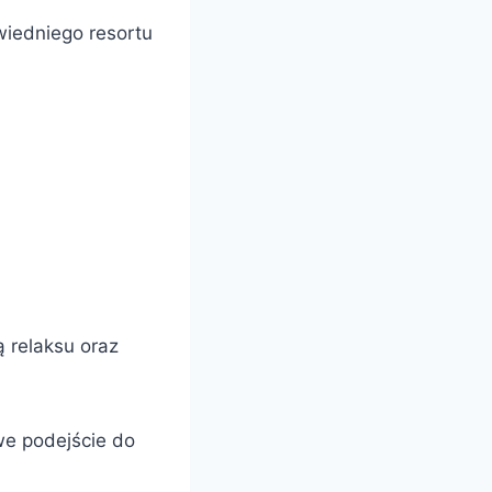
wiedniego resortu
ą relaksu oraz
we podejście do