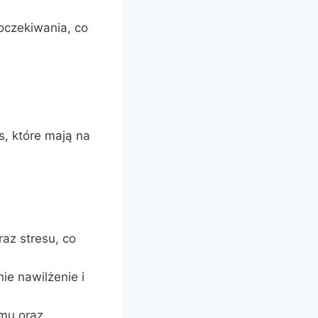
 oczekiwania, co
s, które mają na
az stresu, co
ie nawilżenie i
zmu oraz