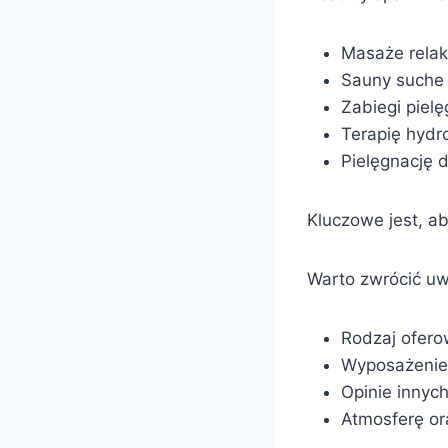
Masaże relak
Sauny suche 
Zabiegi pielę
Terapię hydr
Pielęgnację d
Kluczowe jest, a
Warto zwrócić u
Rodzaj ofero
Wyposażenie
Opinie innych
Atmosferę ora