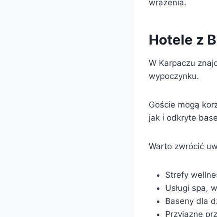
wrażenia.
Hotele z 
W Karpaczu znajd
wypoczynku.
Goście mogą korz
jak i odkryte bas
Warto zwrócić uw
Strefy wellne
Usługi spa, 
Baseny dla d
Przyjazne prz