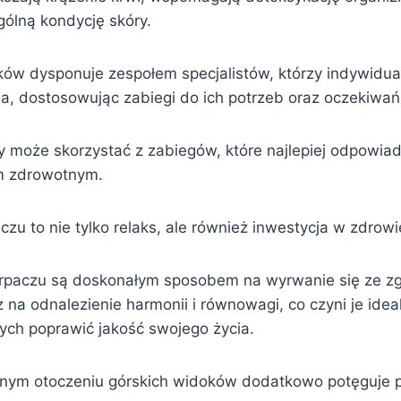
gólną kondycję skóry.
ów dysponuje zespołem specjalistów, którzy indywidu
a, dostosowując zabiegi do ich potrzeb oraz oczekiwań
 może skorzystać z zabiegów, które najlepiej odpowiada
om zdrowotnym.
zu to nie tylko relaks, ale również inwestycja w zdrow
rpaczu są doskonałym sposobem na wyrwanie się ze zg
z na odnalezienie harmonii i równowagi, co czyni je id
ych poprawić jakość swojego życia.
knym otoczeniu górskich widoków dodatkowo potęguje