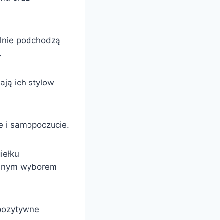
alnie podchodzą
.
ją ich stylowi
ie i samopoczucie.
iełku
ealnym wyborem
 pozytywne