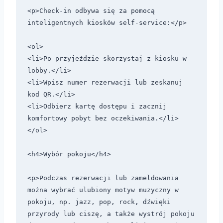
<p>Check-in odbywa się za pomocą 
inteligentnych kiosków self-service:</p>

<ol>

<li>Po przyjeździe skorzystaj z kiosku w 
lobby.</li>

<li>Wpisz numer rezerwacji lub zeskanuj 
kod QR.</li>

<li>Odbierz kartę dostępu i zacznij 
komfortowy pobyt bez oczekiwania.</li>

</ol>

<h4>Wybór pokoju</h4>

<p>Podczas rezerwacji lub zameldowania 
można wybrać ulubiony motyw muzyczny w 
pokoju, np. jazz, pop, rock, dźwięki 
przyrody lub ciszę, a także wystrój pokoju 