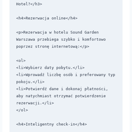
Hotel?</h3>

<h4>Rezerwacja online</h4>

<p>Rezerwacja w hotelu Sound Garden 
Warszawa przebiega szybko i komfortowo 
poprzez stronę internetową:</p>

<ol>

<li>Wybierz daty pobytu.</li>

<li>Wprowadź liczbę osób i preferowany typ 
pokoju.</li>

<li>Potwierdź dane i dokonaj płatności, 
aby natychmiast otrzymać potwierdzenie 
rezerwacji.</li>

</ol>

<h4>Inteligentny check-in</h4>
