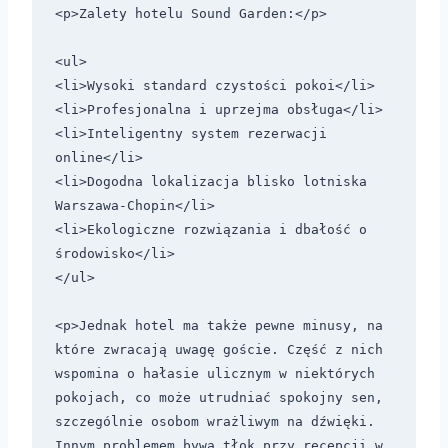
<p>Zalety hotelu Sound Garden:</p>

<ul>

<li>Wysoki standard czystości pokoi</li>

<li>Profesjonalna i uprzejma obsługa</li>

<li>Inteligentny system rezerwacji 
online</li>

<li>Dogodna lokalizacja blisko lotniska 
Warszawa-Chopin</li>

<li>Ekologiczne rozwiązania i dbałość o 
środowisko</li>

</ul>

<p>Jednak hotel ma także pewne minusy, na 
które zwracają uwagę goście. Część z nich 
wspomina o hałasie ulicznym w niektórych 
pokojach, co może utrudniać spokojny sen, 
szczególnie osobom wrażliwym na dźwięki. 
Innym problemem bywa tłok przy recepcji w 