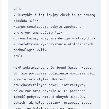
<ul>

<li>szybki i intuicyjny check-in za pomocą 
kiosków,</li>

<li>personalizacja pobytu zgodnie z 
preferencjami gości,</li>

<li>unikalny, muzyczny design wnętrz,</li>

<li>efektywne wykorzystanie ekologicznych 
technologii.</li>

</ul>

<p>Przekraczając próg Sound Garden Hotel, 
od razu poczujesz połączenie nowoczesności 
z muzycznym stylem. Komfort 
dźwiękoszczelnych pokoi, interaktywny 
telewizor oraz szybkie Wi-Fi podnoszą 
jakość pobytu. Mimo drobnych minusów, 
takich jak hałas uliczny, przewaga zalet 
czyni ten hotel jedną z najlepszych 