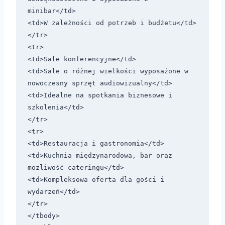
minibar</td>

<td>W zależności od potrzeb i budżetu</td>

</tr>

<tr>

<td>Sale konferencyjne</td>

<td>Sale o różnej wielkości wyposażone w 
nowoczesny sprzęt audiowizualny</td>

<td>Idealne na spotkania biznesowe i 
szkolenia</td>

</tr>

<tr>

<td>Restauracja i gastronomia</td>

<td>Kuchnia międzynarodowa, bar oraz 
możliwość cateringu</td>

<td>Kompleksowa oferta dla gości i 
wydarzeń</td>

</tr>

</tbody>
