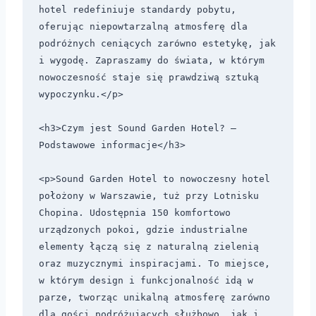
hotel redefiniuje standardy pobytu, 
oferując niepowtarzalną atmosferę dla 
podróżnych ceniących zarówno estetykę, jak 
i wygodę. Zapraszamy do świata, w którym 
nowoczesność staje się prawdziwą sztuką 
wypoczynku.</p>

<h3>Czym jest Sound Garden Hotel? – 
Podstawowe informacje</h3>

<p>Sound Garden Hotel to nowoczesny hotel 
położony w Warszawie, tuż przy Lotnisku 
Chopina. Udostępnia 150 komfortowo 
urządzonych pokoi, gdzie industrialne 
elementy łączą się z naturalną zielenią 
oraz muzycznymi inspiracjami. To miejsce, 
w którym design i funkcjonalność idą w 
parze, tworząc unikalną atmosferę zarówno 
dla gości podróżujących służbowo, jak i 