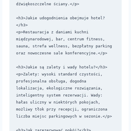
dźwiękoszczelne ściany.</p>

<h3>Jakie udogodnienia obejmuje hotel?
</h3>

<p>Restauracja z daniami kuchni 
międzynarodowej, bar, centrum fitness, 
sauna, strefa wellness, bezpłatny parking 
oraz nowoczesne sale konferencyjne.</p>

<h3>Jakie są zalety i wady hotelu?</h3>

<p>Zalety: wysoki standard czystości, 
profesjonalna obsługa, dogodna 
lokalizacja, ekologiczne rozwiązania, 
inteligentny system rezerwacji. Wady: 
hałas uliczny w niektórych pokojach, 
możliwy tłok przy recepcji, ograniczona 
liczba miejsc parkingowych w sezonie.</p>

<h3>Jak zarezerwować pokój?</h3>
