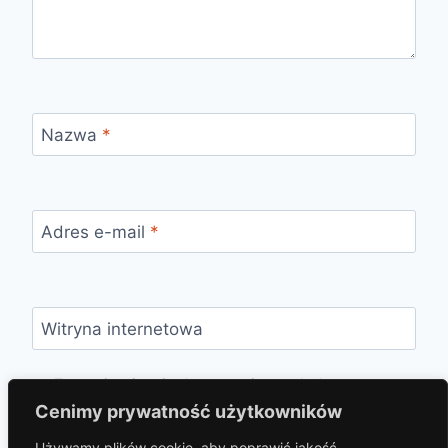
Nazwa
*
Adres e-mail
*
Witryna internetowa
Zapamiętaj moje dane w tej przeglądarce
podczas pisania kolejnych komentarzy.
Cenimy prywatność użytkowników
Używamy plików cookie, aby poprawić jakość