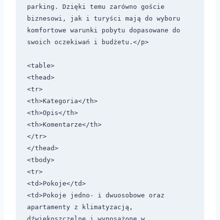
parking. Dzięki temu zarówno goście 
biznesowi, jak i turyści mają do wyboru 
komfortowe warunki pobytu dopasowane do 
swoich oczekiwań i budżetu.</p>

<table>

<thead>

<tr>

<th>Kategoria</th>

<th>Opis</th>

<th>Komentarze</th>

</tr>

</thead>

<tbody>

<tr>

<td>Pokoje</td>

<td>Pokoje jedno- i dwuosobowe oraz 
apartamenty z klimatyzacją, 
dźwiękoszczelne i wyposażone w 