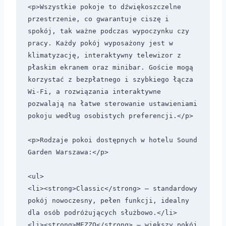
<p>Wszystkie pokoje to dźwiękoszczelne 
przestrzenie, co gwarantuje ciszę i 
spokój, tak ważne podczas wypoczynku czy 
pracy. Każdy pokój wyposażony jest w 
klimatyzację, interaktywny telewizor z 
płaskim ekranem oraz minibar. Goście mogą 
korzystać z bezpłatnego i szybkiego łącza 
Wi-Fi, a rozwiązania interaktywne 
pozwalają na łatwe sterowanie ustawieniami 
pokoju według osobistych preferencji.</p>

<p>Rodzaje pokoi dostępnych w hotelu Sound 
Garden Warszawa:</p>

<ul>

<li><strong>Classic</strong> – standardowy 
pokój nowoczesny, pełen funkcji, idealny 
dla osób podróżujących służbowo.</li>

<li><strong>MEZZO</strong> – większy pokój 