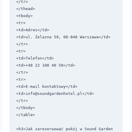
</tr>

</thead>

<tbody>

<tr>

<td>Adres</td>

<td>ul. Żelazna 59, 00-848 Warszawa</td>

</tr>

<tr>

<td>Telefon</td>

<td>+48 22 100 40 50</td>

</tr>

<tr>

<td>E-mail kontaktowy</td>

<td>
info@soundgardenhotel.pl
</td>

</tr>

</tbody>

</table>

<h3>Jak zarezerwować pokój w Sound Garden 