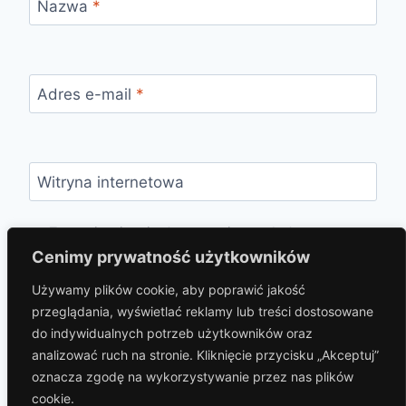
Nazwa
*
Adres e-mail
*
Witryna internetowa
Zapamiętaj moje dane w tej przeglądarce
podczas pisania kolejnych komentarzy.
Cenimy prywatność użytkowników
Używamy plików cookie, aby poprawić jakość
przeglądania, wyświetlać reklamy lub treści dostosowane
do indywidualnych potrzeb użytkowników oraz
analizować ruch na stronie. Kliknięcie przycisku „Akceptuj”
oznacza zgodę na wykorzystywanie przez nas plików
cookie.
© 2026 hotelprzybaszcie.pl Motyw WordPress,