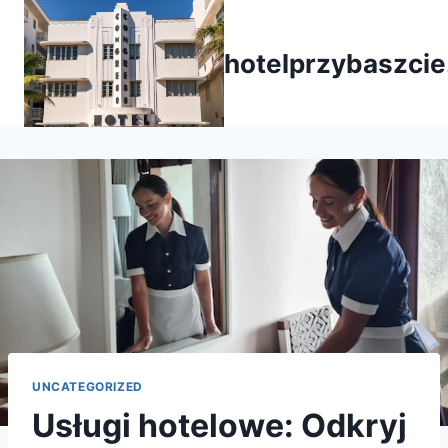
Przejdź
do
hotelprzybaszcie
treści
UNCATEGORIZED
Usługi hotelowe: Odkryj