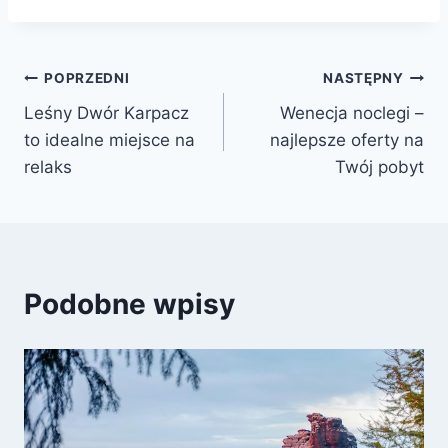
Nawigacja
POPRZEDNI
NASTĘPNY
Leśny Dwór Karpacz
Wenecja noclegi –
wpisu
to idealne miejsce na
najlepsze oferty na
relaks
Twój pobyt
Podobne wpisy