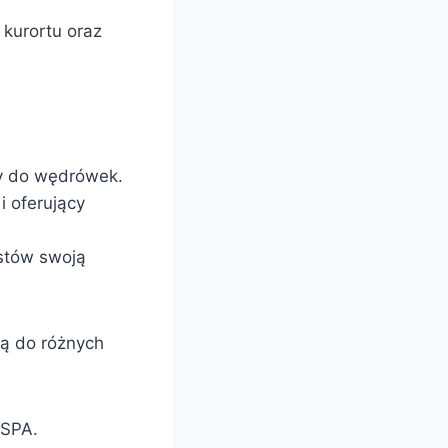
kurortu oraz
lny do wędrówek.
i oferujący
ystów swoją
ą do różnych
 SPA.