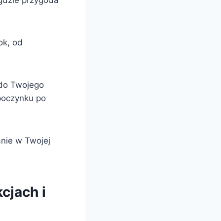
gdzie przygoda
ok, od
 do Twojego
poczynku po
anie w Twojej
cjach i