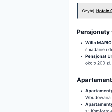
Czytaj
Hotele 
Pensjonaty
Willa MARI
śniadanie i 
Pensjonat U
około 200 zł.
Apartament
Apartamenty
Wbudowana ku
Apartamenty
zł. Komfort