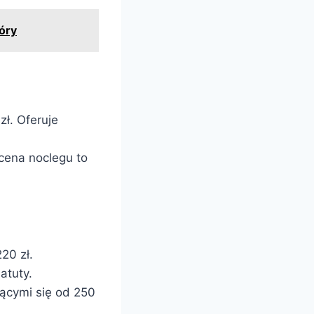
óry
zł. Oferuje
cena noclegu to
20 zł.
atuty.
jącymi się od 250