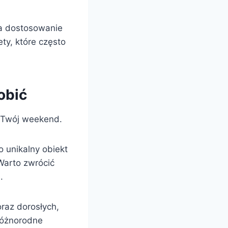
na dostosowanie
ty, które często
obić
ą Twój weekend.
To unikalny obiekt
Warto zwrócić
.
oraz dorosłych,
różnorodne