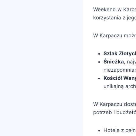
Weekend w Karpac
korzystania z jego
W Karpaczu można
Szlak Złoty
Śnieżka
, na
niezapomnian
Kościół Wan
unikalną arch
W Karpaczu dostę
potrzeb i budżet
Hotele z peł