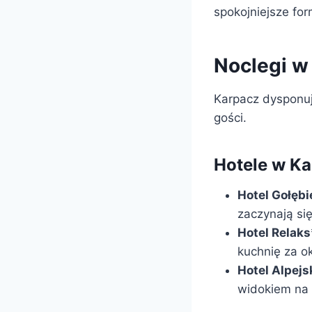
spokojniejsze fo
Noclegi w
Karpacz dysponuj
gości.
Hotele w Ka
Hotel Gołęb
zaczynają si
Hotel Relaks
kuchnię za ok
Hotel Alpejs
widokiem na 