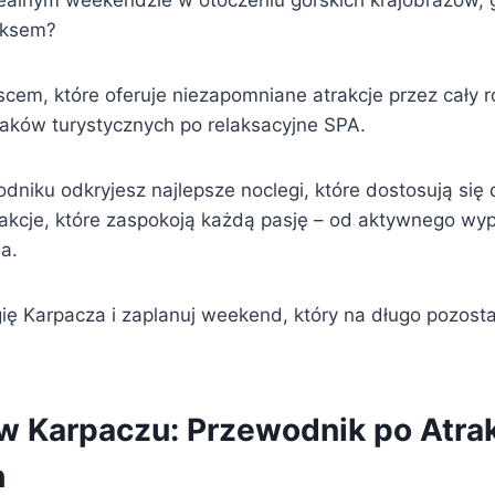
ealnym weekendzie w otoczeniu górskich krajobrazów, 
laksem?
scem, które oferuje niezapomniane atrakcje przez cały r
aków turystycznych po relaksacyjne SPA.
niku odkryjesz najlepsze noclegi, które dostosują się
rakcje, które zaspokoją każdą pasję – od aktywnego wy
a.
ię Karpacza i zaplanuj weekend, który na długo pozost
 Karpaczu: Przewodnik po Atrak
h