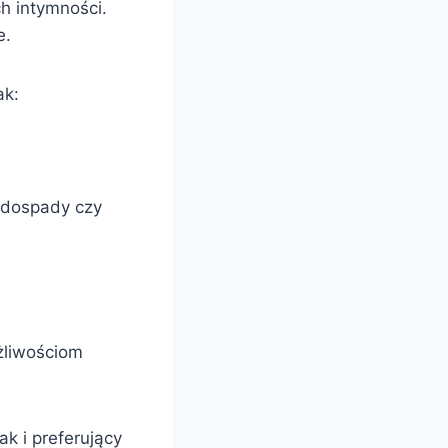
h intymności.
e.
ak:
wodospady czy
żliwościom
k i preferujący