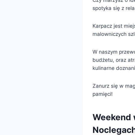
Czy marzysz o id
spotyka się z re
Karpacz jest miej
malowniczych szl
W naszym przewod
budżetu, oraz at
kulinarne doznani
Zanurz się w mag
pamięci!
Weekend w
Noclegac