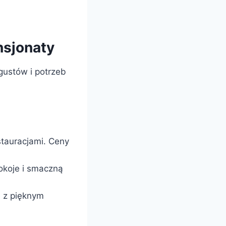
nsjonaty
gustów i potrzeb
tauracjami. Ceny
okoje i smaczną
ę z pięknym