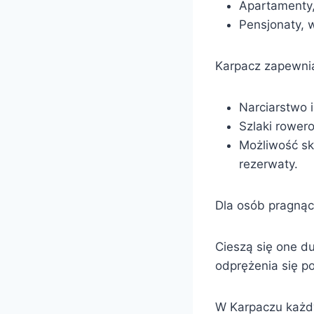
Apartamenty,
Pensjonaty, 
Karpacz zapewnia
Narciarstwo 
Szlaki rower
Możliwość sko
rezerwaty.
Dla osób pragnąc
Cieszą się one d
odprężenia się p
W Karpaczu każdy 