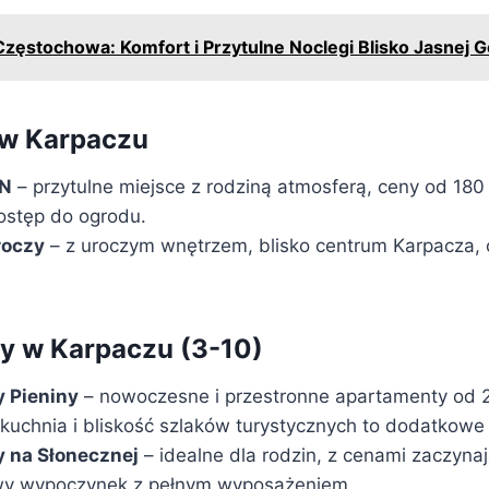
Częstochowa: Komfort i Przytulne Noclegi Blisko Jasnej G
 w Karpaczu
ON
– przytulne miejsce z rodziną atmosferą, ceny od 180 
dostęp do ogrodu.
roczy
– z uroczym wnętrzem, blisko centrum Karpacza, 
y w Karpaczu (3-10)
 Pieniny
– nowoczesne i przestronne apartamenty od 2
chnia i bliskość szlaków turystycznych to dodatkowe 
 na Słonecznej
– idealne dla rodzin, z cenami zaczyna
owy wypoczynek z pełnym wyposażeniem.