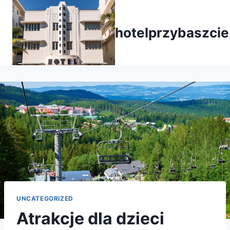
Przejdź
do
hotelprzybaszcie
treści
UNCATEGORIZED
Atrakcje dla dzieci