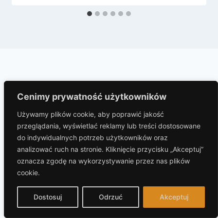
Dodaj komentarz
Cenimy prywatność użytkowników
Twój adres e-mail nie zostanie opublikowany.
Wymagane
Używamy plików cookie, aby poprawić jakość
pola są oznaczone
*
przeglądania, wyświetlać reklamy lub treści dostosowane
do indywidualnych potrzeb użytkowników oraz
Komentarz
*
analizować ruch na stronie. Kliknięcie przycisku „Akceptuj”
oznacza zgodę na wykorzystywanie przez nas plików
cookie.
Dostosuj
Odrzuć
Akceptuj