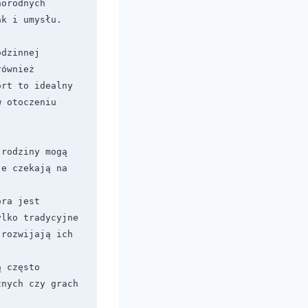
orodnych 
ak i umysłu.
dzinnej 
ównież 
rt to idealny 
 otoczeniu 
rodziny mogą 
e czekają na 
ra jest 
lko tradycyjne 
rozwijają ich 
 często 
nych czy grach 