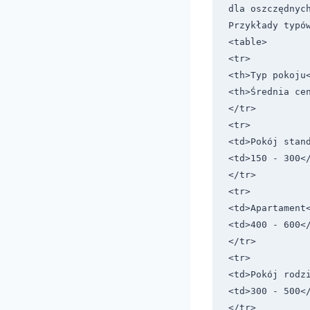
dla oszczędnyc
Przykłady typów
<table>

<tr>

<th>Typ pokoju<
<th>Średnia cen
</tr>

<tr>

<td>Pokój stand
<td>150 - 300</
</tr>

<tr>

<td>Apartament<
<td>400 - 600</
</tr>

<tr>

<td>Pokój rodzi
<td>300 - 500</
</tr>
