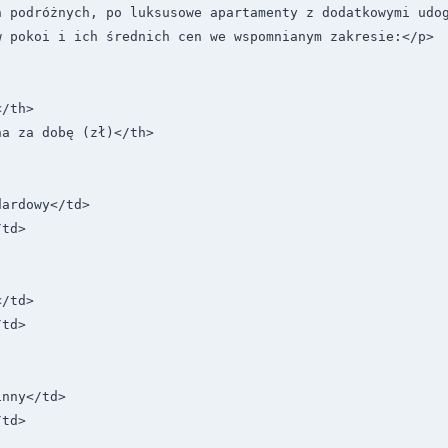
h podróżnych, po luksusowe apartamenty z dodatkowymi udog
 pokoi i ich średnich cen we wspomnianym zakresie:</p>

/th>

a za dobę (zł)</th>

ardowy</td>

td>

/td>

td>

nny</td>

td>
