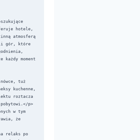
szukujące 
eruje hotele, 
inną atmosferą 
i gór, które 
odnienia, 
e każdy moment 
nówce, tuż 
eksy kuchenne, 
ektu roztacza 
pobytowi.</p>

nych w tym 
awia, że 
a relaks po 