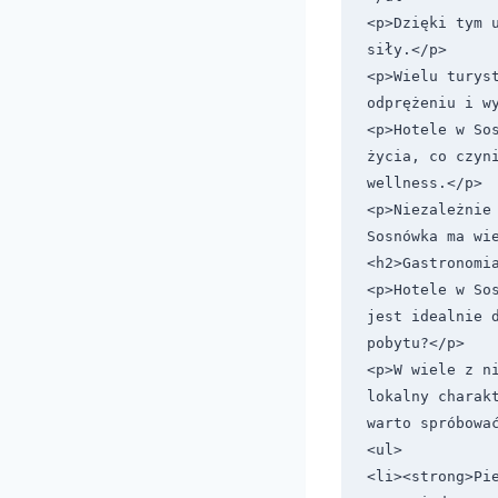
<p>Dzięki tym 
siły.</p>

<p>Wielu turys
odprężeniu i wy
<p>Hotele w So
życia, co czyni
wellness.</p>

<p>Niezależnie
Sosnówka ma wie
<h2>Gastronomia
<p>Hotele w So
jest idealnie 
pobytu?</p>

<p>W wiele z n
lokalny charak
warto spróbować
<ul>

<li><strong>Pi