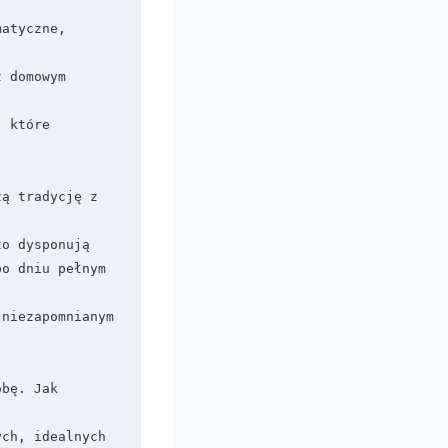
atyczne, 
 domowym 
 które 
ą tradycję z 
o dysponują 
o dniu pełnym 
niezapomnianym 
bę. Jak 
ch, idealnych 