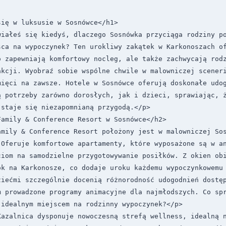
ię w luksusie w Sosnówce</h1>

wiałeś się kiedyś, dlaczego Sosnówka przyciąga rodziny po
sca na wypoczynek? Ten urokliwy zakątek w Karkonoszach of
o zapewniają komfortowy nocleg, ale także zachwycają rodz
akcji. Wyobraź sobie wspólne chwile w malowniczej sceneri
mięci na zawsze. Hotele w Sosnówce oferują doskonałe udog
ą potrzeby zarówno dorosłych, jak i dzieci, sprawiając, ż
staje się niezapomnianą przygodą.</p>

amily & Conference Resort w Sosnówce</h2>

amily & Conference Resort położony jest w malowniczej Sos
 Oferuje komfortowe apartamenty, które wyposażone są w an
ciom na samodzielne przygotowywanie posiłków. Z okien obi
ok na Karkonosze, co dodaje uroku każdemu wypoczynkowemu 
ziećmi szczególnie docenią różnorodność udogodnień dostęp
 prowadzone programy animacyjne dla najmłodszych. Co spr
idealnym miejscem na rodzinny wypoczynek?</p>

Kazalnica dysponuje nowoczesną strefą wellness, idealną n