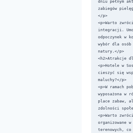
dniu pełnym akt
zabiegów pielę
</p>

<p>Warto zwróci
integracji. Umo
odpoczynek w k
wybór dla osób
natury.</p>

<h2>Atrakcje dl
<p>Hotele w So
cieszyć się ws
maluchy?</p>

<p>W ramach pob
wyposażona w r
place zabaw, a
zdolności społe
<p>Warto zwróci
organizowane w
terenowych, co 