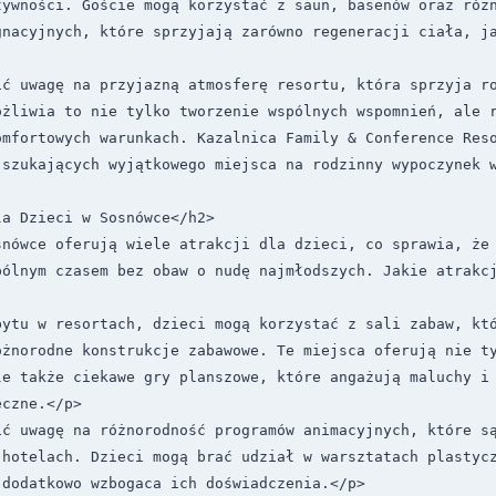
ywności. Goście mogą korzystać z saun, basenów oraz różn
gnacyjnych, które sprzyjają zarówno regeneracji ciała, j
ć uwagę na przyjazną atmosferę resortu, która sprzyja ro
żliwia to nie tylko tworzenie wspólnych wspomnień, ale r
omfortowych warunkach. Kazalnica Family & Conference Reso
 szukających wyjątkowego miejsca na rodzinny wypoczynek w
a Dzieci w Sosnówce</h2>

snówce oferują wiele atrakcji dla dzieci, co sprawia, że 
pólnym czasem bez obaw o nudę najmłodszych. Jakie atrakcj
ytu w resortach, dzieci mogą korzystać z sali zabaw, któ
óżnorodne konstrukcje zabawowe. Te miejsca oferują nie ty
le także ciekawe gry planszowe, które angażują maluchy i 
czne.</p>

ć uwagę na różnorodność programów animacyjnych, które są
 hotelach. Dzieci mogą brać udział w warsztatach plastycz
dodatkowo wzbogaca ich doświadczenia.</p>
