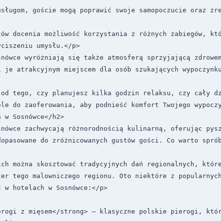
usługom, goście mogą poprawić swoje samopoczucie oraz zre
tów docenia możliwość korzystania z różnych zabiegów, któ
ciszeniu umysłu.</p>

snówce wyróżniają się także atmosferą sprzyjającą zdrowem
 je atrakcyjnym miejscem dla osób szukających wypoczynku
 od tego, czy planujesz kilka godzin relaksu, czy cały dz
le do zaoferowania, aby podnieść komfort Twojego wypoczy
 w Sosnówce</h2>

snówce zachwycają różnorodnością kulinarną, oferując pysz
dopasowane do zróżnicowanych gustów gości. Co warto sprób
ich można skosztować tradycyjnych dań regionalnych, które
ter tego malowniczego regionu. Oto niektóre z popularnych
 w hotelach w Sosnówce:</p>

erogi z mięsem</strong> – klasyczne polskie pierogi, któr