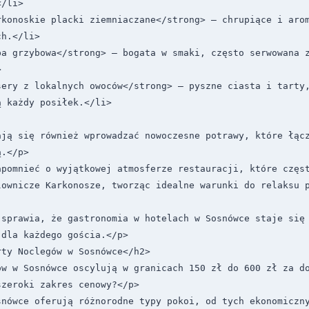
/li>

konoskie placki ziemniaczane</strong> – chrupiące i arom
h.</li>

a grzybowa</strong> – bogata w smaki, często serwowana z


ery z lokalnych owoców</strong> – pyszne ciasta i tarty,
 każdy posiłek.</li>

ają się również wprowadzać nowoczesne potrawy, które łącz
.</p>

apomnieć o wyjątkowej atmosferze restauracji, które częst
lownicze Karkonosze, tworząc idealne warunki do relaksu p
 sprawia, że gastronomia w hotelach w Sosnówce staje się 
dla każdego gościa.</p>

ty Noclegów w Sosnówce</h2>

w w Sosnówce oscylują w granicach 150 zł do 600 zł za do
zeroki zakres cenowy?</p>

snówce oferują różnorodne typy pokoi, od tych ekonomiczny