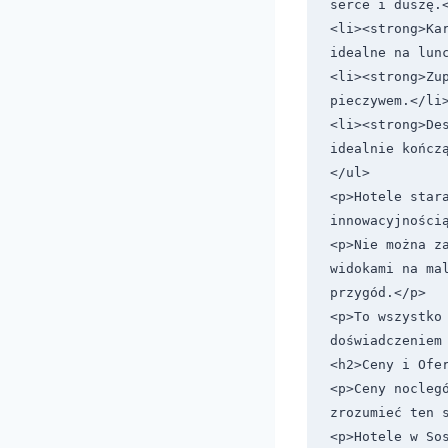
serce i duszę.<
<li><strong>Kar
idealne na lunc
<li><strong>Zup
pieczywem.</li>
<li><strong>Des
idealnie kończą
</ul>

<p>Hotele star
innowacyjnością
<p>Nie można z
widokami na ma
przygód.</p>

<p>To wszystko
doświadczeniem 
<h2>Ceny i Ofer
<p>Ceny noclegó
zrozumieć ten s
<p>Hotele w So