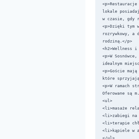
<p>Restauracje 
lokale posiada
w czasie, gdy r
<p>Dzięki tym w
rozrywkowy, a 
rodziną.</p>

<h2>Wellness i 
<p>W Sosnówce, 
idealnym miejsc
<p>Goście mają
które sprzyjają
<p>W ramach st
Oferowane są m.
<ul>

<li>masaże rela
<li>zabiegi na 
<li>terapie chł
<li>kąpiele w a
</ul>
