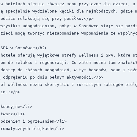
w hotelach oferują również menu przyjazne dla dzieci, a 
ją specjalnie wydzielone kąciki dla najmłodszych, gdzie m
odzice relaksują się przy posiłku.</p>

szystkim udogodnieniom, pobyt w Sosnówce staje się bardz
dzieci mogą tworzyć niezapomniane wspomnienia ze wspólnyc
SPA w Sosnówce</h2>

hotele oferują wyjątkowe strefy wellness i SPA, które st
em do relaksu i regeneracji. Co zatem można tam znaleźć?
 dostęp do różnych udogodnień, w tym basenów, saun i łaźn
 odprężeniu po dniu pełnym aktywności.</p>

ref wellness można skorzystać z rozmaitych zabiegów pielę
in.:</p>

ksacyjne</li>

twarz</li>

odzeniem i ogrzewaniem</li>

romatycznych olejkach</li>
