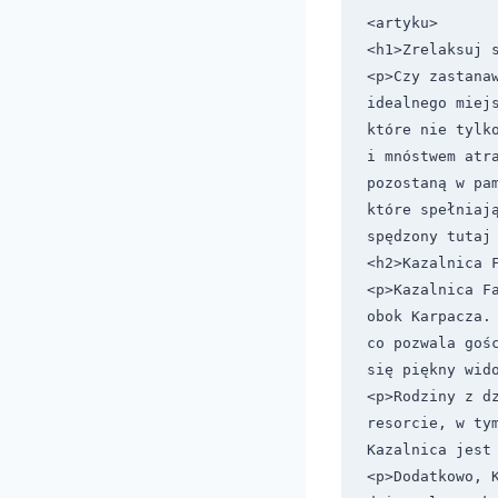
<artyku>

<h1>Zrelaksuj s
<p>Czy zastana
idealnego miej
które nie tylk
i mnóstwem atr
pozostaną w pa
które spełniaj
spędzony tutaj 
<h2>Kazalnica F
<p>Kazalnica F
obok Karpacza.
co pozwala goś
się piękny wid
<p>Rodziny z d
resorcie, w tym
Kazalnica jest 
<p>Dodatkowo, 