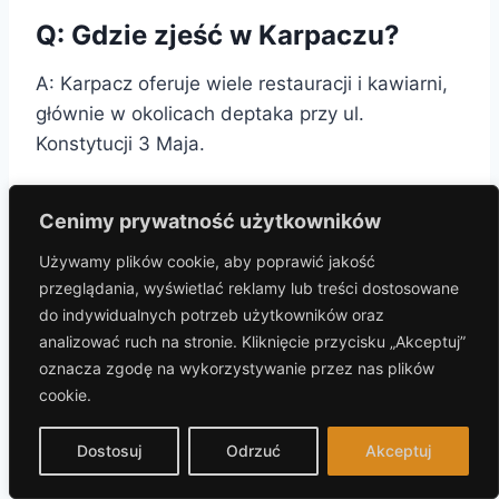
Q: Gdzie zjeść w Karpaczu?
A: Karpacz oferuje wiele restauracji i kawiarni,
głównie w okolicach deptaka przy ul.
Konstytucji 3 Maja.
Q: Jakie są koszty parkowania w
Cenimy prywatność użytkowników
Karpaczu?
Używamy plików cookie, aby poprawić jakość
przeglądania, wyświetlać reklamy lub treści dostosowane
A: Parking miejski w Karpaczu kosztuje 5 zł za
do indywidualnych potrzeb użytkowników oraz
godzinę oraz 25 zł za cały dzień.
analizować ruch na stronie. Kliknięcie przycisku „Akceptuj”
oznacza zgodę na wykorzystywanie przez nas plików
cookie.
Nawigacja
POPRZEDNI
NASTĘPNY
Dostosuj
Odrzuć
Akceptuj
Weekend w Karpaczu
Boże Narodzenie w
wpisu