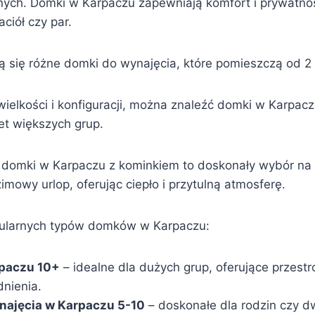
znych. Domki w Karpaczu zapewniają komfort i prywatnoś
aciół czy par.
ją się różne domki do wynajęcia, które pomieszczą od 2
ielkości i konfiguracji, można znaleźć domki w Karpaczu
t większych grup.
 domki w Karpaczu z kominkiem to doskonały wybór na
mowy urlop, oferując ciepło i przytulną atmosferę.
pularnych typów domków w Karpaczu:
paczu 10+
– idealne dla dużych grup, oferujące przest
dnienia.
najęcia w Karpaczu 5-10
– doskonałe dla rodzin czy d