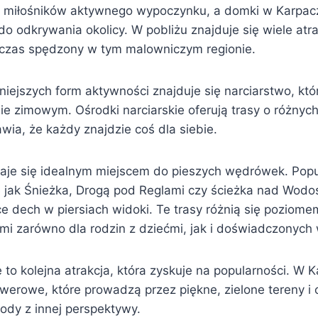
la miłośników aktywnego wypoczynku, a domki w Karpac
odkrywania okolicy. W pobliżu znajduje się wiele atrak
czas spędzony w tym malowniczym regionie.
iejszych form aktywności znajduje się narciarstwo, któ
ie zimowym. Ośrodki narciarskie oferują trasy o różnyc
awia, że każdy znajdzie coś dla siebie.
aje się idealnym miejscem do pieszych wędrówek. Popu
ie jak Śnieżka, Drogą pod Reglami czy ścieżka nad Wodo
ce dech w piersiach widoki. Te trasy różnią się poziome
ymi zarówno dla rodzin z dziećmi, jak i doświadczonyc
to kolejna atrakcja, która zyskuje na popularności. W 
rowerowe, które prowadzą przez piękne, zielone tereny i
ody z innej perspektywy.