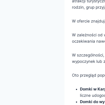
atrakcji turystyc
rodzin, grup przyj
W ofercie znajdu
W zależności od w
oczekiwania nawe
W szczególności,
wypoczynek lub zi
Oto przegląd po
Domki w Kar
liczne udogo
Domki do wy