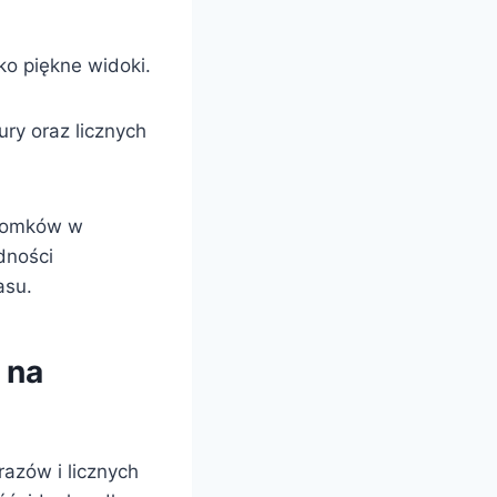
ko piękne widoki.
ury oraz licznych
 domków w
dności
asu.
 na
azów i licznych