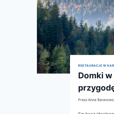
RESTAURACJE W KA
Domki w 
przygod
Przez
Anna Baranows