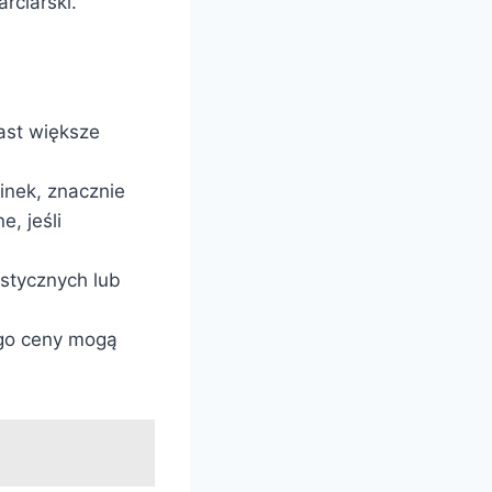
rciarski.
ast większe
minek, znacznie
, jeśli
ystycznych lub
ego ceny mogą