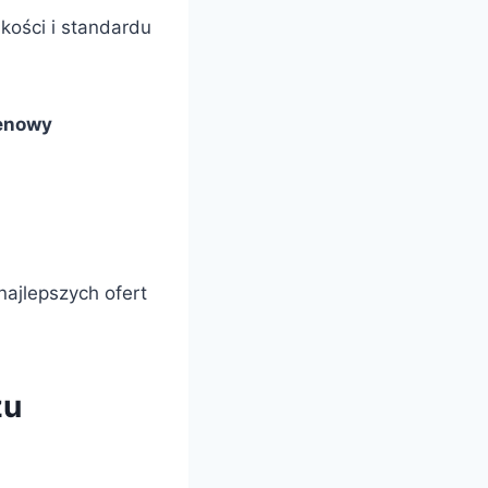
kości i standardu
enowy
ajlepszych ofert
żu