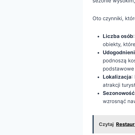
sezonie wysokim, 
Oto czynniki, kt
Liczba osób
obiekty, któ
Udogodnien
podnoszą kos
podstawowe 
Lokalizacja
:
atrakcji tury
Sezonowość
wzrosnąć na
Czytaj
Restaur