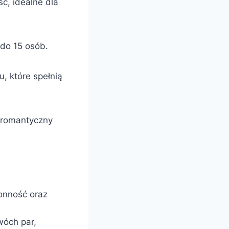
ć, idealne dla
 do 15 osób.
, które spełnią
 romantyczny
ronność oraz
wóch par,