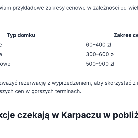
wiam przykładowe zakresy cenowe w zależności od wiel
Typ domku
Zakres c
e
60–400 zł
e
300–600 zł
bowe
500–900 zł
zważyć rezerwację z wyprzedzeniem, aby skorzystać z n
szych cen w gorszych terminach.
akcje czekają w Karpaczu w pobli