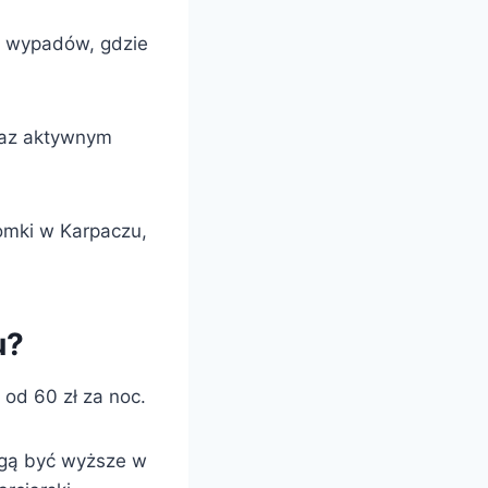
h wypadów, gdzie
oraz aktywnym
omki w Karpaczu,
u?
od 60 zł za noc.
mogą być wyższe w