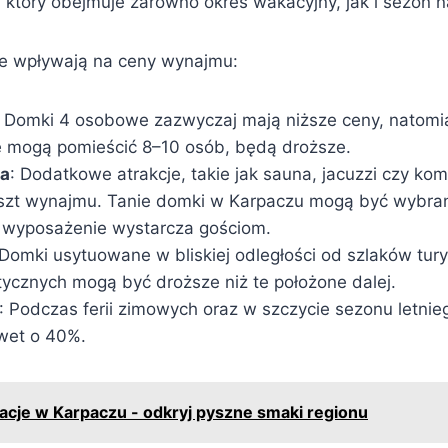
który obejmuje zarówno okres wakacyjny, jak i sezon na
óre wpływają na ceny wynajmu:
: Domki 4 osobowe zazwyczaj mają niższe ceny, natomi
re mogą pomieścić 8–10 osób, będą droższe.
ia
: Dodatkowe atrakcje, takie jak sauna, jacuzzi czy ko
zt wynajmu. Tanie domki w Karpaczu mogą być wybrane
wyposażenie wystarcza gościom.
 Domki usytuowane w bliskiej odległości od szlaków tur
stycznych mogą być droższe niż te położone dalej.
: Podczas ferii zimowych oraz w szczycie sezonu letni
wet o 40%.
acje w Karpaczu - odkryj pyszne smaki regionu