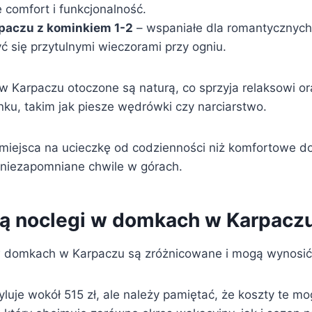
 comfort i funkcjonalność.
paczu z kominkiem 1-2
– wspaniałe dla romantycznyc
ć się przytulnymi wieczorami przy ogniu.
w Karpaczu otoczone są naturą, co sprzyja relaksowi 
u, takim jak piesze wędrówki czy narciarstwo.
miejsca na ucieczkę od codzienności niż komfortowe d
 niezapomniane chwile w górach.
ują noclegi w domkach w Karpacz
 domkach w Karpaczu są zróżnicowane i mogą wynosić 
yluje wokół 515 zł, ale należy pamiętać, że koszty te 