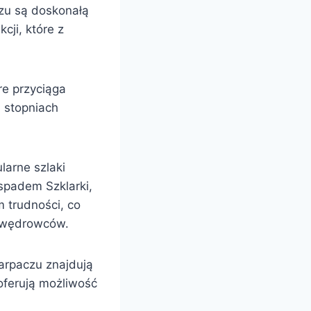
zu są doskonałą
cji, które z
re przyciąga
h stopniach
larne szlaki
spadem Szklarki,
m trudności, co
h wędrowców.
Karpaczu znajdują
 oferują możliwość