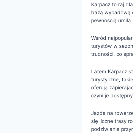
Karpacz to raj d
bazą wypadową do 
pewnością umilą 
Wśród najpopularn
turystów w sezon
trudności, co spr
Latem Karpacz st
turystyczne, tak
oferują zapierają
czyni je dostępn
Jazda na rowerze 
się liczne trasy 
podziwiania przyr