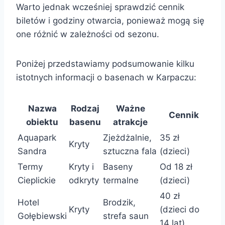
Warto jednak wcześniej sprawdzić cennik
biletów i godziny otwarcia, ponieważ mogą się
one różnić w zależności od sezonu.
Poniżej przedstawiamy podsumowanie kilku
istotnych informacji o basenach w Karpaczu:
Nazwa
Rodzaj
Ważne
Cennik
obiektu
basenu
atrakcje
Aquapark
Zjeżdżalnie,
35 zł
Kryty
Sandra
sztuczna fala
(dzieci)
Termy
Kryty i
Baseny
Od 18 zł
Cieplickie
odkryty
termalne
(dzieci)
40 zł
Hotel
Brodzik,
Kryty
(dzieci do
Gołębiewski
strefa saun
14 lat)