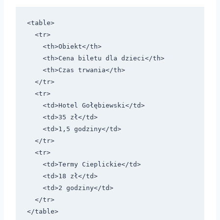
<table>

  <tr>

    <th>Obiekt</th>

    <th>Cena biletu dla dzieci</th>

    <th>Czas trwania</th>

  </tr>

  <tr>

    <td>Hotel Gołębiewski</td>

    <td>35 zł</td>

    <td>1,5 godziny</td>

  </tr>

  <tr>

    <td>Termy Cieplickie</td>

    <td>18 zł</td>

    <td>2 godziny</td>

  </tr>
