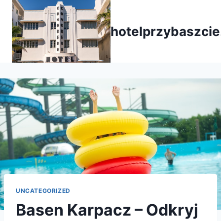
Przejdź
do
hotelprzybaszcie
treści
UNCATEGORIZED
Basen Karpacz – Odkryj