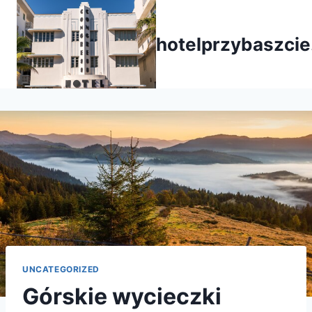
Przejdź
do
hotelprzybaszcie
treści
UNCATEGORIZED
Górskie wycieczki