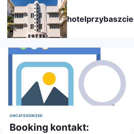
Przejdź
do
hotelprzybaszcie
treści
UNCATEGORIZED
Booking kontakt: