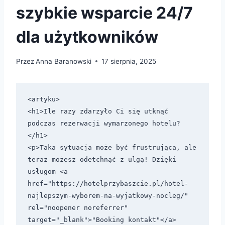
szybkie wsparcie 24/7
dla użytkowników
Przez
Anna Baranowski
17 sierpnia, 2025
<artyku>

<h1>Ile razy zdarzyło Ci się utknąć 
podczas rezerwacji wymarzonego hotelu?
</h1>

<p>Taka sytuacja może być frustrująca, ale 
teraz możesz odetchnąć z ulgą! Dzięki 
usługom <a 
href="https://hotelprzybaszcie.pl/hotel-
najlepszym-wyborem-na-wyjatkowy-nocleg/" 
rel="noopener noreferrer" 
target="_blank">"Booking kontakt"</a> 