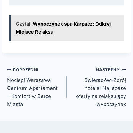
Czytaj
Wypoczynek spa Karpacz: Odkryj
Miejsce Relaksu
Nawigacja
POPRZEDNI
NASTĘPNY
Noclegi Warszawa
Świeradów-Zdrój
wpisu
Centrum Apartament
hotele: Najlepsze
– Komfort w Serce
oferty na relaksujący
Miasta
wypoczynek